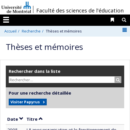
Passer
/
Faculté des sciences de l'éducation
au
contenu
Liens 
R
Menu
N
Accueil
Recherche
Thèses et mémoires
Thèses et mémoires
Rechercher dans la liste
Recher
Pour une recherche détaillée
Visiter Papyrus
Trier par date en ordre croissant
Trier par titre en ordre croissant
Date
Titre
2005
L&apos;organisation et le fonctionnement de