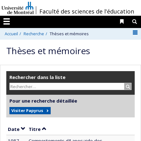
Passer
/
Faculté des sciences de l'éducation
au
contenu
Liens 
R
Menu
N
Accueil
Recherche
Thèses et mémoires
Thèses et mémoires
Rechercher dans la liste
Recher
Pour une recherche détaillée
Visiter Papyrus
Trier par date en ordre croissant
Trier par titre en ordre croissant
Date
Titre
1987
Comportements d&apos;aide des