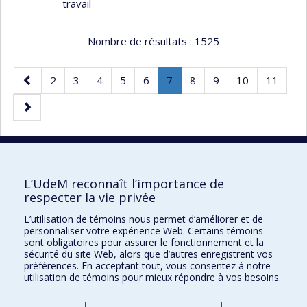
travail
Nombre de résultats :
1525
Page
Page
Page
Page
Page
Page
Page
.
Page
Page
Page
Page
2
3
4
5
6
7
8
9
10
11
précédente
Page
Page
courante.
suivante
30 résultats par page
L’UdeM reconnaît l’importance de
respecter la vie privée
L’utilisation de témoins nous permet d’améliorer et de
Faculté des sciences de l'éducation
personnaliser votre expérience Web. Certains témoins
sont obligatoires pour assurer le fonctionnement et la
Pavillon Marie-Victorin
sécurité du site Web, alors que d’autres enregistrent vos
préférences. En acceptant tout, vous consentez à notre
90, avenue Vincent-d'Indy
utilisation de témoins pour mieux répondre à vos besoins.
Montréal (Québec) H2V 2S9