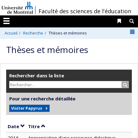
Passer
/
Faculté des sciences de l'éducation
au
contenu
Liens 
R
Menu
N
Accueil
Recherche
Thèses et mémoires
Thèses et mémoires
Rechercher dans la liste
Recher
Pour une recherche détaillée
Visiter Papyrus
Trier par date en ordre décroissant
Trier par titre en ordre décroissant
Date
Titre
2016
Appropriation d’une ressource didactique