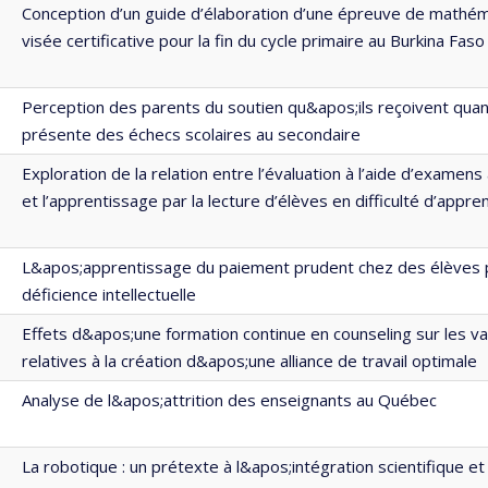
Conception d’un guide d’élaboration d’une épreuve de mathé
visée certificative pour la fin du cycle primaire au Burkina Faso
Perception des parents du soutien qu&apos;ils reçoivent quant
présente des échecs scolaires au secondaire
Exploration de la relation entre l’évaluation à l’aide d’examens 
et l’apprentissage par la lecture d’élèves en difficulté d’appre
L&apos;apprentissage du paiement prudent chez des élèves 
déficience intellectuelle
Effets d&apos;une formation continue en counseling sur les va
relatives à la création d&apos;une alliance de travail optimale
Analyse de l&apos;attrition des enseignants au Québec
La robotique : un prétexte à l&apos;intégration scientifique e