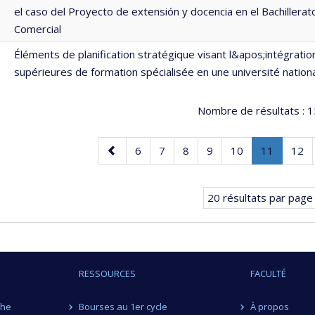
el caso del Proyecto de extensión y docencia en el Bachillera
Comercial
Éléments de planification stratégique visant l&apos;intégration
supérieures de formation spécialisée en une université nati
Nombre de résultats :
1
Page
Page
Page
Page
Page
Page
Page
.
Pag
6
7
8
9
10
11
12
précédente
Page
courante
20 résultats par page
RESSOURCES
FACULTÉ
che
Bourses au 1er cycle
À propos