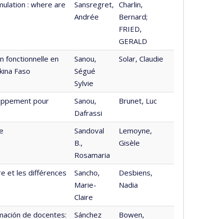
imulation : where are
Sansregret,
Charlin,
Andrée
Bernard;
FRIED,
GERALD
n fonctionnelle en
Sanou,
Solar, Claudie
rkina Faso
Ségué
Sylvie
eloppement pour
Sanou,
Brunet, Luc
Dafrassi
re
Sandoval
Lemoyne,
B.,
Gisèle
Rosamaria
re et les différences
Sancho,
Desbiens,
Marie-
Nadia
Claire
rmación de docentes:
Sánchez
Bowen,