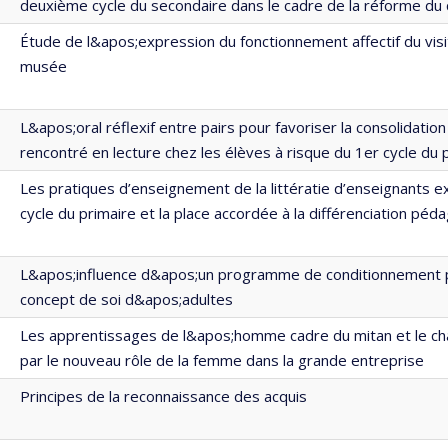
deuxième cycle du secondaire dans le cadre de la réforme du c
Étude de l&apos;expression du fonctionnement affectif du visi
musée
L&apos;oral réflexif entre pairs pour favoriser la consolidatio
rencontré en lecture chez les élèves à risque du 1er cycle du 
Les pratiques d’enseignement de la littératie d’enseignants 
cycle du primaire et la place accordée à la différenciation péd
L&apos;influence d&apos;un programme de conditionnement p
concept de soi d&apos;adultes
Les apprentissages de l&apos;homme cadre du mitan et le 
par le nouveau rôle de la femme dans la grande entreprise
Principes de la reconnaissance des acquis