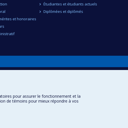
ction
Étudiantes et étudiants actuels
ral
Diplômées et diplômés
érites et honoraires
urs
nistratif
atoires pour assurer le fonctionnement et la
sation de témoins pour mieux répondre à vos