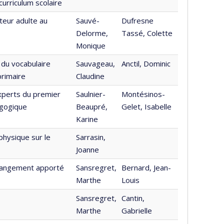
urriculum scolaire
teur adulte au
Sauvé-
Dufresne
Delorme,
Tassé, Colette
Monique
n du vocabulaire
Sauvageau,
Anctil, Dominic
primaire
Claudine
experts du premier
Saulnier-
Montésinos-
agogique
Beaupré,
Gelet, Isabelle
Karine
hysique sur le
Sarrasin,
Joanne
changement apporté
Sansregret,
Bernard, Jean-
Marthe
Louis
Sansregret,
Cantin,
Marthe
Gabrielle