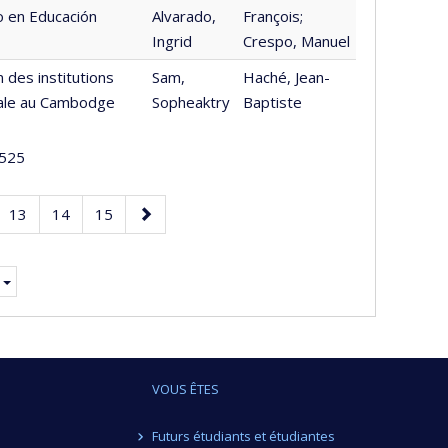
to en Educación
Alvarado,
François;
Ingrid
Crespo, Manuel
 des institutions
Sam,
Haché, Jean-
onale au Cambodge
Sopheaktry
Baptiste
525
e
Page
Page
Page
Page
13
14
15
suivante
.
VOUS ÊTES
Futurs étudiants et étudiantes