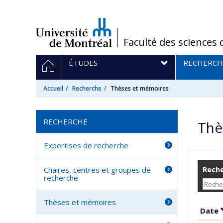
Passer
au
contenu
/
Faculté des sciences 
Navigation
ACCUEIL
ÉTUDES
RECHERCH
principale
Accueil
Recherche
Thèses et mémoires
RECHERCHE
Thè
Expertises de recherche
Reche
Chaires, centres et groupes de
recherche
Thèses et mémoires
Date