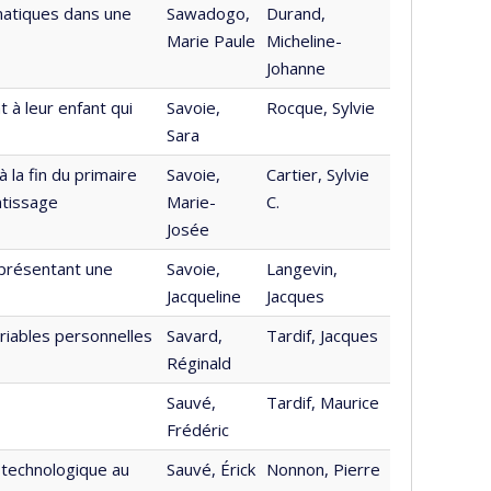
matiques dans une
Sawadogo,
Durand,
Marie Paule
Micheline-
Johanne
 à leur enfant qui
Savoie,
Rocque, Sylvie
Sara
à la fin du primaire
Savoie,
Cartier, Sylvie
ntissage
Marie-
C.
Josée
présentant une
Savoie,
Langevin,
Jacqueline
Jacques
riables personnelles
Savard,
Tardif, Jacques
Réginald
Sauvé,
Tardif, Maurice
Frédéric
t technologique au
Sauvé, Érick
Nonnon, Pierre