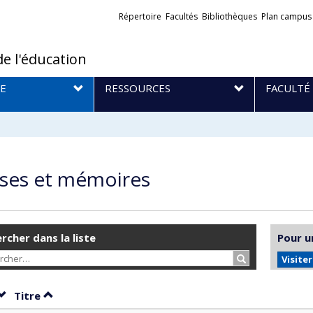
Liens
Répertoire
Facultés
Bibliothèques
Plan campus
externes
de l'éducation
E
RESSOURCES
FACULTÉ
ses et mémoires
rcher dans la liste
Pour u
Rechercher…
Visite
Trier par date en ordre décroissant
Trier par titre en ordre décroissant
Titre