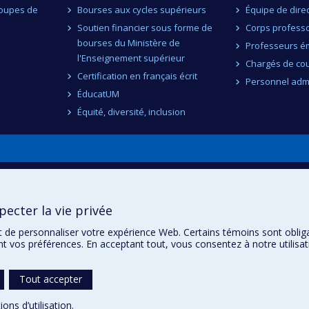
roupes de
Bourses aux cycles supérieurs
Équipe de dire
Soutien financier sous forme de
Corps professo
bourses du Ministère de
Professeurs ém
l'Enseignement supérieur
Chargés de co
Certification en français écrit
Personnel admi
ÉducatUM
Équité, diversité, inclusion
n
ecter la vie privée
t de personnaliser votre expérience Web. Certains témoins sont oblig
ent vos préférences. En acceptant tout, vous consentez à notre utili
Tout accepter
ions d’utilisation
.