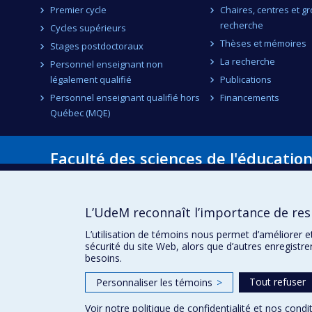
Premier cycle
Chaires, centres et g
recherche
Cycles supérieurs
Thèses et mémoires
Stages postdoctoraux
La recherche
Personnel enseignant non
légalement qualifié
Publications
Personnel enseignant qualifié hors
Financements
Québec (MQE)
Faculté des sciences de l'éducatio
Pavillon Marie-Victorin
90, avenue Vincent-d'Indy
Montréal (Québec) H2V 2S9
L’UdeM reconnaît l’importance de resp
L’utilisation de témoins nous permet d’améliorer e
sécurité du site Web, alors que d’autres enregistr
besoins.
Tout refuser
Personnaliser les témoins
>
Voir notre
politique de confidentialité
et nos
condit