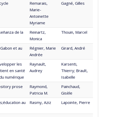
cycle
Remarais,
Gagné, Gilles
Marie-
Antoinette
Myriame
señanza de la
Reinartz,
Thouin, Marcel
Monica
 Gabon et au
Régnier, Marie
Girard, André
Andrée
velopper les
Raynault,
Karsenti,
tient en santé
Audrey
Thierry; Brault,
e du numérique
Isabelle
ository prose
Raymond,
Painchaud,
Patricia M.
Gisèle
s;éducation au
Rasmy, Aziz
Lapointe, Pierre