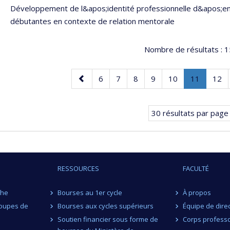
Développement de l&apos;identité professionnelle d&apos;e
débutantes en contexte de relation mentorale
Nombre de résultats :
1
Page
Page
Page
Page
Page
Page
Page
.
Pag
6
7
8
9
10
11
12
précédente
Page
courante
30 résultats par page
RESSOURCES
FACULTÉ
che
Bourses au 1er cycle
À propos
roupes de
Bourses aux cycles supérieurs
Équipe de dire
Soutien financier sous forme de
Corps professo