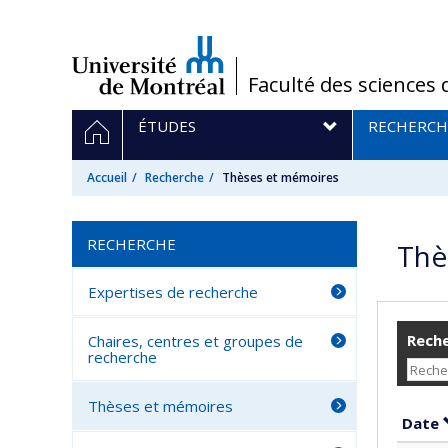
Passer
au
contenu
/
Faculté des sciences 
Navigation
ACCUEIL
ÉTUDES
RECHERCH
principale
Accueil
Recherche
Thèses et mémoires
RECHERCHE
Thè
Expertises de recherche
Reche
Chaires, centres et groupes de
recherche
Thèses et mémoires
Date