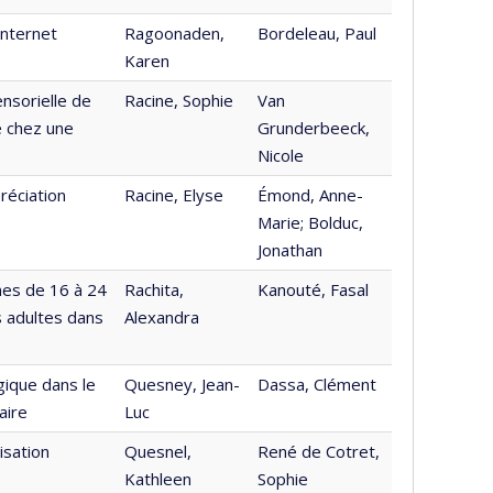
Internet
Ragoonaden,
Bordeleau, Paul
Karen
nsorielle de
Racine, Sophie
Van
e chez une
Grunderbeeck,
Nicole
préciation
Racine, Elyse
Émond, Anne-
Marie; Bolduc,
Jonathan
nes de 16 à 24
Rachita,
Kanouté, Fasal
s adultes dans
Alexandra
ique dans le
Quesney, Jean-
Dassa, Clément
aire
Luc
isation
Quesnel,
René de Cotret,
Kathleen
Sophie