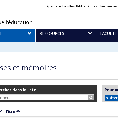
Liens
Répertoire
Facultés
Bibliothèques
Plan campus
externes
de l'éducation
E
RESSOURCES
FACULTÉ
ses et mémoires
rcher dans la liste
Pour u
Rechercher…
Visite
Trier par date en ordre décroissant
Trier par titre en ordre décroissant
Titre