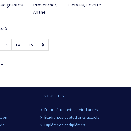
nseignantes
Provencher,
Gervais, Colette
Ariane
525
e
Page
Page
Page
Page
13
14
15
suivante
.
VOUS ÊTES
Futurs étudiants et étudiantes
ction
Étudiantes et étudiants actuels
ral
Diplômées et diplômés