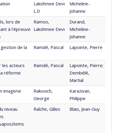
ation
Lakshmee Devi
Micheline-
L.D
Johanne
s, lors de
Ramoo,
Durand,
ant à l’épreuve
Lakshmee Devi
Micheline-
)
Johanne
 gestion de la
Ramdé, Pascal
Lapointe, Pierre
r les acteurs
Ramdé, Pascal
Lapointe, Pierre;
 la réforme
Dembélé,
Martial
n imagerie
Rakovich,
Karazivan,
George
Philippe
du niveau
Raîche, Gilles
Blais, Jean-Guy
es
d&apos;items