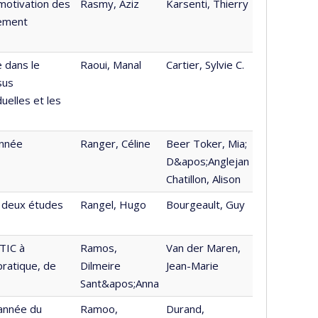
 motivation des
Rasmy, Aziz
Karsenti, Thierry
pement
 dans le
Raoui, Manal
Cartier, Sylvie C.
sus
uelles et les
année
Ranger, Céline
Beer Toker, Mia;
D&apos;Anglejan
Chatillon, Alison
: deux études
Rangel, Hugo
Bourgeault, Guy
TIC à
Ramos,
Van der Maren,
ratique, de
Dilmeire
Jean-Marie
Sant&apos;Anna
 année du
Ramoo,
Durand,