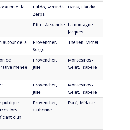
oration et la
Pulido, Arminda
Danis, Claudia
Zerpa
Ptito, Alexandre
Lamontagne,
Jacques
n autour de la
Provencher,
Therien, Michel
Serge
ion de
Provencher,
Montésinos-
borative menée
Julie
Gelet, Isabelle
 :
Provencher,
Montésinos-
Julie
Gelet, Isabelle
e publique
Provencher,
Paré, Mélanie
rces lors
Catherine
iciant d’un