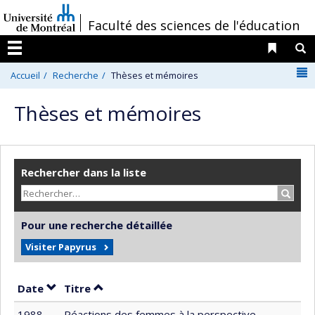
Passer
/
Faculté des sciences de l'éducation
au
contenu
Liens 
R
Menu
N
Accueil
Recherche
Thèses et mémoires
Thèses et mémoires
Rechercher dans la liste
Recher
Pour une recherche détaillée
Visiter Papyrus
Trier par date en ordre décroissant
Trier par titre en ordre décroissant
Date
Titre
1988
Réactions des femmes à la perspective