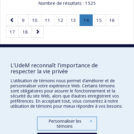
Nombre de résultats :
1525
Page
Page
Page
Page
Page
Page
Page
.
Page
Page
9
10
11
12
13
14
15
16
précédente
Page
Page
Page
Page
17
18
courante.
suivante
30 résultats par page
L’UdeM reconnaît l’importance de
respecter la vie privée
L’utilisation de témoins nous permet d’améliorer et de
Faculté des sciences de l'éducation
personnaliser votre expérience Web. Certains témoins
sont obligatoires pour assurer le fonctionnement et la
Pavillon Marie-Victorin
sécurité du site Web, alors que d’autres enregistrent vos
préférences. En acceptant tout, vous consentez à notre
90, avenue Vincent-d'Indy
utilisation de témoins pour mieux répondre à vos besoins.
Montréal (Québec) H2V 2S9
Personnaliser les
>
témoins