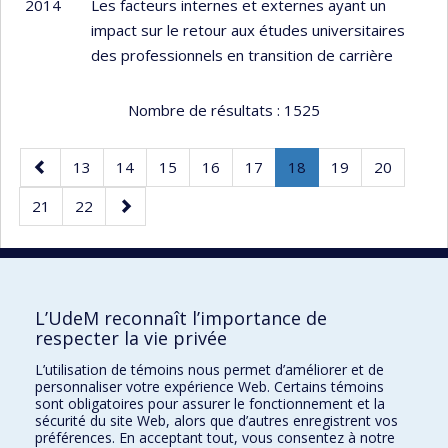
2014
Les facteurs internes et externes ayant un
impact sur le retour aux études universitaires
des professionnels en transition de carrière
Nombre de résultats :
1525
Page
Page
Page
Page
Page
Page
Page
.
Page
Page
13
14
15
16
17
18
19
20
précédente
Page
Page
Page
Page
21
22
courante.
suivante
30 résultats par page
L’UdeM reconnaît l’importance de
respecter la vie privée
L’utilisation de témoins nous permet d’améliorer et de
Faculté des sciences de l'éducation
personnaliser votre expérience Web. Certains témoins
sont obligatoires pour assurer le fonctionnement et la
Pavillon Marie-Victorin
sécurité du site Web, alors que d’autres enregistrent vos
préférences. En acceptant tout, vous consentez à notre
90, avenue Vincent-d'Indy