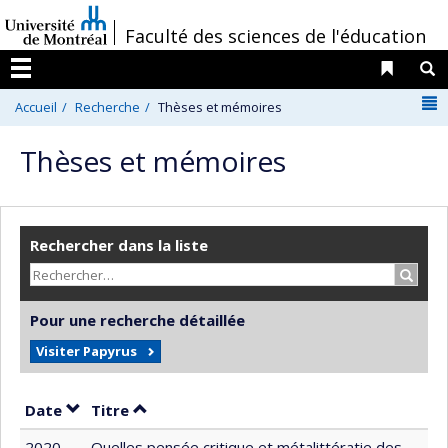
Passer
/
Faculté des sciences de l'éducation
au
contenu
Liens 
R
Menu
N
Accueil
Recherche
Thèses et mémoires
Thèses et mémoires
Rechercher dans la liste
Recher
Pour une recherche détaillée
Visiter Papyrus
Trier par date en ordre décroissant
Trier par titre en ordre décroissant
Date
Titre
2020
Quelles pensée critique et métalittératie des