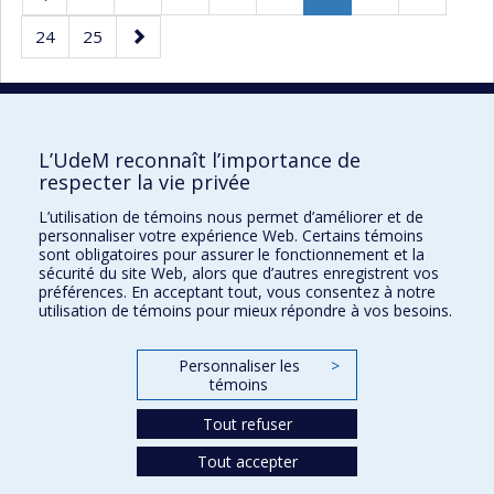
précédente
Page
Page
Page
Page
24
25
courante.
suivante
30 résultats par page
L’UdeM reconnaît l’importance de
respecter la vie privée
L’utilisation de témoins nous permet d’améliorer et de
Faculté des sciences de l'éducation
personnaliser votre expérience Web. Certains témoins
sont obligatoires pour assurer le fonctionnement et la
Pavillon Marie-Victorin
sécurité du site Web, alors que d’autres enregistrent vos
préférences. En acceptant tout, vous consentez à notre
90, avenue Vincent-d'Indy
utilisation de témoins pour mieux répondre à vos besoins.
Montréal (Québec) H2V 2S9
Personnaliser les
>
témoins
Tout refuser
Tout accepter