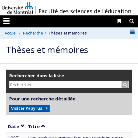
Passer
/
Faculté des sciences de l'éducation
au
contenu
Liens 
R
Menu
N
Accueil
Recherche
Thèses et mémoires
Thèses et mémoires
Rechercher dans la liste
Recher
Pour une recherche détaillée
Visiter Papyrus
Trier par date en ordre décroissant
Trier par titre en ordre décroissant
Date
Titre
1987
Une analyse comparative des relations entre