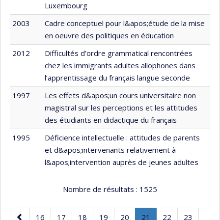
Luxembourg
2003
Cadre conceptuel pour l&apos;étude de la mise
en oeuvre des politiques en éducation
2012
Difficultés d’ordre grammatical rencontrées
chez les immigrants adultes allophones dans
l’apprentissage du français langue seconde
1997
Les effets d&apos;un cours universitaire non
magistral sur les perceptions et les attitudes
des étudiants en didactique du français
1995
Déficience intellectuelle : attitudes de parents
et d&apos;intervenants relativement à
l&apos;intervention auprès de jeunes adultes
Nombre de résultats :
1525
Page
Page
Page
Page
Page
Page
Page
.
Page
Page
16
17
18
19
20
21
22
23