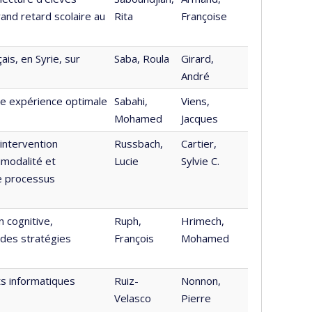
and retard scolaire au
Rita
Françoise
is, en Syrie, sur
Saba, Roula
Girard,
André
ne expérience optimale
Sabahi,
Viens,
Mohamed
Jacques
;intervention
Russbach,
Cartier,
imodalité et
Lucie
Sylvie C.
le processus
 cognitive,
Ruph,
Hrimech,
 des stratégies
François
Mohamed
s informatiques
Ruiz-
Nonnon,
Velasco
Pierre