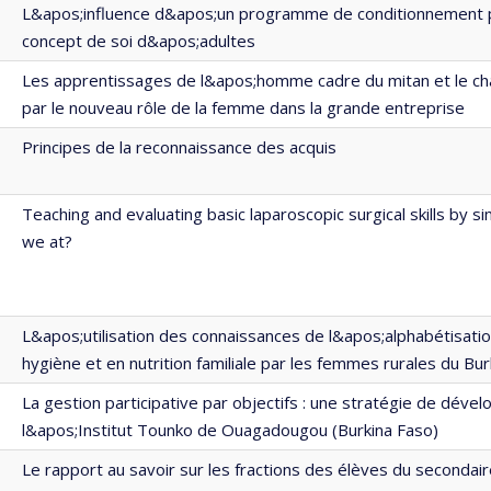
L&apos;influence d&apos;un programme de conditionnement p
concept de soi d&apos;adultes
Les apprentissages de l&apos;homme cadre du mitan et le 
par le nouveau rôle de la femme dans la grande entreprise
Principes de la reconnaissance des acquis
Teaching and evaluating basic laparoscopic surgical skills by s
we at?
L&apos;utilisation des connaissances de l&apos;alphabétisatio
hygiène et en nutrition familiale par les femmes rurales du Bu
La gestion participative par objectifs : une stratégie de dév
l&apos;Institut Tounko de Ouagadougou (Burkina Faso)
Le rapport au savoir sur les fractions des élèves du secondai