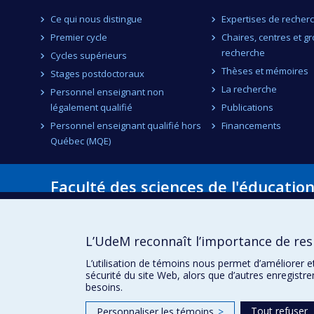
Ce qui nous distingue
Expertises de recher
Premier cycle
Chaires, centres et g
recherche
Cycles supérieurs
Thèses et mémoires
Stages postdoctoraux
La recherche
Personnel enseignant non
légalement qualifié
Publications
Personnel enseignant qualifié hors
Financements
Québec (MQE)
Faculté des sciences de l'éducatio
Pavillon Marie-Victorin
90, avenue Vincent-d'Indy
Montréal (Québec) H2V 2S9
L’UdeM reconnaît l’importance de resp
L’utilisation de témoins nous permet d’améliorer e
sécurité du site Web, alors que d’autres enregistr
besoins.
Tout refuser
Personnaliser les témoins
>