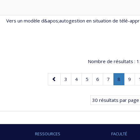
Vers un modèle d&apos;autogestion en situation de télé-app
Nombre de résultats :
1
Page
Page
Page
Page
Page
Page
Page
.
Page
3
4
5
6
7
8
9
précédente
Page
courante.
30 résultats par page
RESSOURCES
FACULTÉ