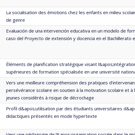
La socialisation des émotions chez les enfants en milieu scolai
de genre
Evaluación de una intervención educativa en un modelo de for
caso del Proyecto de extensión y docencia en el Bachillerato 
Éléments de planification stratégique visant l&apos;intégration
supérieures de formation spécialisée en une université nati
Vers une meilleure compréhension des pratiques d’intervena
persévérance scolaire en soutien à la motivation scolaire et à
jeunes considérés à risque de décrochage
Profil d&apos;utilisation par des étudiants universitaires d&a
didactiques présentés en mode hypertexte
Vers une pédagogie de l&apos;organisation sociale dans le 