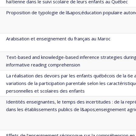
haïtienne dans le suivi scolaire de leurs enfants au Québec
Proposition de typologie de l&apos;éducation populaire auto
Arabisation et enseignement du français au Maroc
Text-based and knowledge-based inference strategies during
informative reading comprehension
La réalisation des devoirs par les enfants québécois de la 6e 
variations de la participation parentale selon les caractéristiqu
personnelles et scolaires des enfants
Identités enseignantes, le temps des incertitudes : de la rep
dans les établissements publics de l&apos;enseignement agri
Effets de l’enseignement réciproque sur la compréhension en 