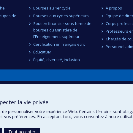
che
Bourses au 1er cycle
À propos
roupes de
Bourses aux cycles supérieurs
Équipe de dire
Soutien financier sous forme de
Corps professo
bourses du Ministère de
Professeurs ém
l'Enseignement supérieur
Chargés de co
Certification en français écrit
Personnel admi
ÉducatUM
Équité, diversité, inclusion
n
ecter la vie privée
t de personnaliser votre expérience Web. Certains témoins sont oblig
ent vos préférences. En acceptant tout, vous consentez à notre utili
Tout accepter