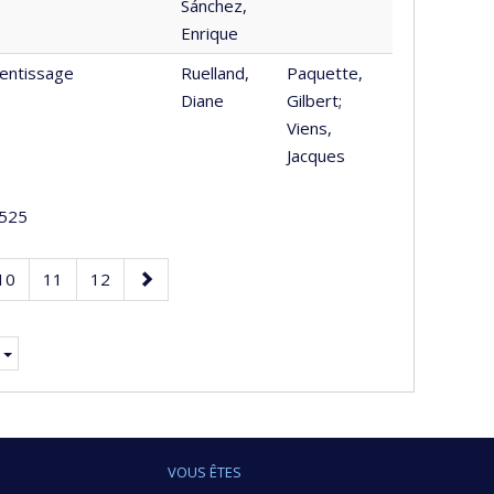
Sánchez,
Enrique
rentissage
Ruelland,
Paquette,
Diane
Gilbert;
Viens,
Jacques
525
Page
Page
Page
Page
10
11
12
suivante
VOUS ÊTES