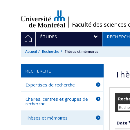
Passer
au
contenu
/
Faculté des sciences 
Navigation
ACCUEIL
ÉTUDES
RECHERCH
principale
Accueil
Recherche
Thèses et mémoires
RECHERCHE
Thè
Expertises de recherche
Reche
Chaires, centres et groupes de
recherche
Thèses et mémoires
Date