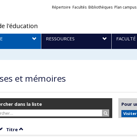
Liens
Répertoire
Facultés
Bibliothèques
Plan campus
externes
de l'éducation
E
RESSOURCES
FACULTÉ
ses et mémoires
rcher dans la liste
Pour u
Rechercher…
Visite
Trier par date en ordre décroissant
Trier par titre en ordre décroissant
Titre