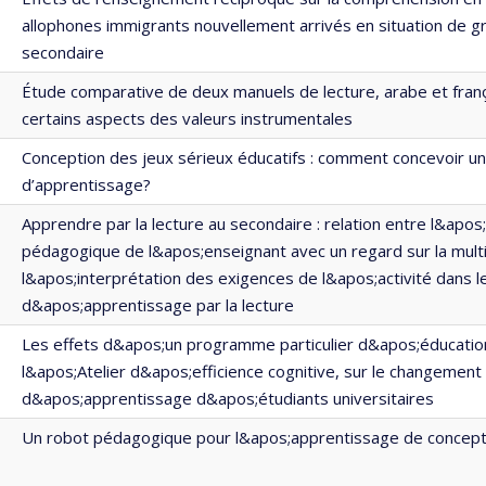
allophones immigrants nouvellement arrivés en situation de gr
secondaire
Étude comparative de deux manuels de lecture, arabe et frança
certains aspects des valeurs instrumentales
Conception des jeux sérieux éducatifs : comment concevoir u
d’apprentissage?
Apprendre par la lecture au secondaire : relation entre l&apos
pédagogique de l&apos;enseignant avec un regard sur la mult
l&apos;interprétation des exigences de l&apos;activité dans 
d&apos;apprentissage par la lecture
Les effets d&apos;un programme particulier d&apos;éducation
l&apos;Atelier d&apos;efficience cognitive, sur le changement
d&apos;apprentissage d&apos;étudiants universitaires
Un robot pédagogique pour l&apos;apprentissage de concept