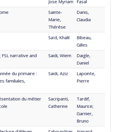
Jose Myriam
Fasal
nome
Sainte-
Danis,
Marie,
Claudia
Thérèse
Saïd, Khalil
Bibeau,
Gilles
 FSL narrative and
Saidi, Wiem
Daigle,
Daniel
année du primaire :
Saidi, Aziz
Lapointe,
es familiales,
Pierre
résentation du métier
Sacripanti,
Tardif,
cole
Catherine
Maurice;
Garnier,
Bruno
lecture d’élèves
Saboundjian,
Armand,