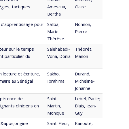
égies, tactiques
Amescua,
Claire
Bertha
 d’apprentissage pour
Saliba,
Nonnon,
Marie-
Pierre
Thérèse
teur sur le temps
Salehabadi-
Théorêt,
 particulier du
Vona, Donia
Manon
 lecture et écriture,
Sakho,
Durand,
maire au Sénégal
Ibrahima
Micheline-
Johanne
mpétence de
Saint-
Lebel, Paule;
ignants cliniciens en
Martin,
Blais, Jean-
Monique
Guy
d&apos;origine
Saint-Fleur,
Kanouté,