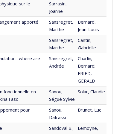
hysique sur le
Sarrasin,
Joanne
changement apporté
Sansregret,
Bernard,
Marthe
Jean-Louis
Sansregret,
Cantin,
Marthe
Gabrielle
imulation : where are
Sansregret,
Charlin,
Andrée
Bernard;
FRIED,
GERALD
n fonctionnelle en
Sanou,
Solar, Claudie
rkina Faso
Ségué Sylvie
eloppement pour
Sanou,
Brunet, Luc
Dafrassi
re
Sandoval B.,
Lemoyne,