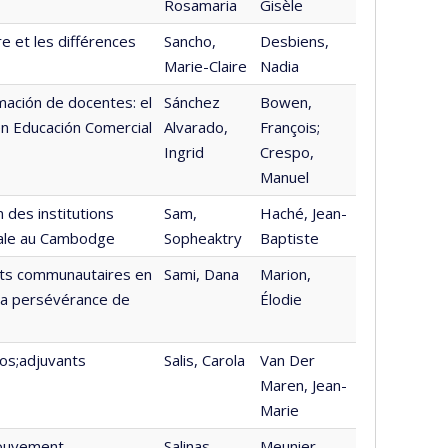
Rosamaria
Gisèle
re et les différences
Sancho,
Desbiens,
Marie-Claire
Nadia
mación de docentes: el
Sánchez
Bowen,
en Educación Comercial
Alvarado,
François;
Ingrid
Crespo,
Manuel
 des institutions
Sam,
Haché, Jean-
onale au Cambodge
Sopheaktry
Baptiste
nts communautaires en
Sami, Dana
Marion,
 la persévérance de
Élodie
pos;adjuvants
Salis, Carola
Van Der
Maren, Jean-
Marie
mouvement
Salinas-
Meunier,