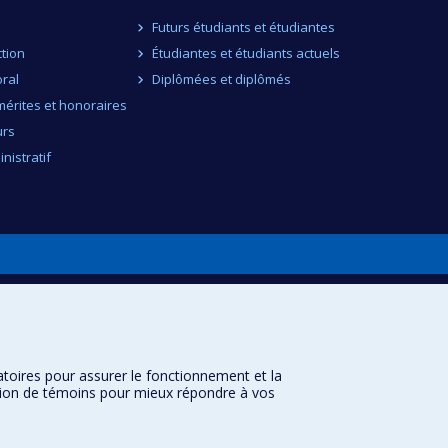
Futurs étudiants et étudiantes
ction
Étudiantes et étudiants actuels
ral
Diplômées et diplômés
érites et honoraires
urs
nistratif
atoires pour assurer le fonctionnement et la
sation de témoins pour mieux répondre à vos