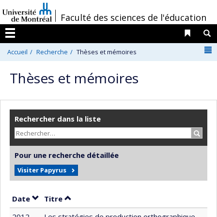
Passer
/
Faculté des sciences de l'éducation
au
contenu
Liens 
R
Menu
N
Accueil
Recherche
Thèses et mémoires
Thèses et mémoires
Rechercher dans la liste
Recher
Pour une recherche détaillée
Visiter Papyrus
Trier par date en ordre décroissant
Trier par titre en ordre décroissant
Date
Titre
2012
Les stratégies de production orthographique