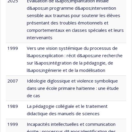
2025
Évaluation de l&apos;implantation initiale
d&apos;un programme d&apos;intervention
sensible aux traumas pour soutenir les élèves
présentant des troubles émotionnels et
comportementaux en classes spéciales et leurs
intervenants
1999
Vers une vision systémique du processus de
l&apos;explication : récit d&apos;une recherche
sur l&apos;intégration de la pédagogie, de
l&apos;ingénierie et de la modélisation
2007
Idéologie diglossique et violence symbolique
dans une école primaire haïtienne : une étude
de cas
1989
La pédagogie collégiale et le traitement
didactique des manuels de sciences
1999
Incapacités intellectuelles et communication
écrite : processus d&apos;identification des