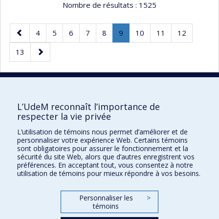
Nombre de résultats :
1525
Page
Page
Page
Page
Page
Page
Page
.
Page
Page
Page
4
5
6
7
8
9
10
11
12
précédente
Page
Page
Page
13
courante.
suivante
30 résultats par page
L’UdeM reconnaît l’importance de
respecter la vie privée
L’utilisation de témoins nous permet d’améliorer et de
Faculté des sciences de l'éducation
personnaliser votre expérience Web. Certains témoins
sont obligatoires pour assurer le fonctionnement et la
Pavillon Marie-Victorin
sécurité du site Web, alors que d’autres enregistrent vos
préférences. En acceptant tout, vous consentez à notre
90, avenue Vincent-d'Indy
utilisation de témoins pour mieux répondre à vos besoins.
Montréal (Québec) H2V 2S9
Personnaliser les
>
témoins