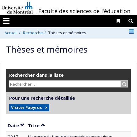
Passer
/
Faculté des sciences de l'éducation
au
contenu
Liens 
R
Menu
N
Accueil
Recherche
Thèses et mémoires
Thèses et mémoires
Rechercher dans la liste
Recher
Pour une recherche détaillée
Visiter Papyrus
Trier par date en ordre décroissant
Trier par titre en ordre décroissant
Date
Titre
2017
L’appropriation des connaissances visuo-