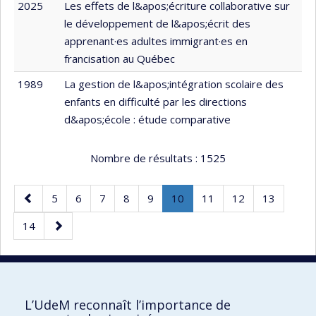
2025
Les effets de l&apos;écriture collaborative sur
le développement de l&apos;écrit des
apprenant·es adultes immigrant·es en
francisation au Québec
1989
La gestion de l&apos;intégration scolaire des
enfants en difficulté par les directions
d&apos;école : étude comparative
Nombre de résultats :
1525
Page
Page
Page
Page
Page
Page
Page
.
Page
Page
Page
5
6
7
8
9
10
11
12
13
précédente
Page
Page
Page
14
courante.
suivante
40 résultats par page
L’UdeM reconnaît l’importance de