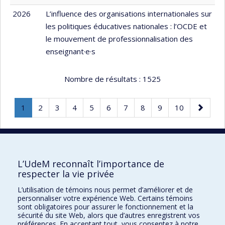
2026
L’influence des organisations internationales sur
les politiques éducatives nationales : l’OCDE et
le mouvement de professionnalisation des
enseignant·e·s
Nombre de résultats :
1525
Page
.
Page
Page
Page
Page
Page
Page
Page
Page
Page
Page
1
2
3
4
5
6
7
8
9
10
Page
suivante
courante.
10 résultats par page
L’UdeM reconnaît l’importance de
respecter la vie privée
L’utilisation de témoins nous permet d’améliorer et de
Faculté des sciences de l'éducation
personnaliser votre expérience Web. Certains témoins
sont obligatoires pour assurer le fonctionnement et la
Pavillon Marie-Victorin
sécurité du site Web, alors que d’autres enregistrent vos
préférences. En acceptant tout, vous consentez à notre
90, avenue Vincent-d'Indy