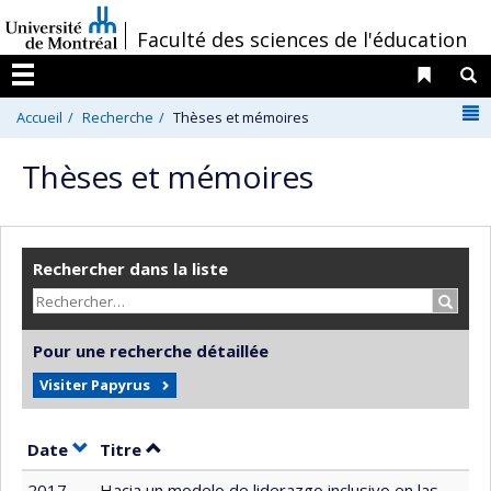
Passer
/
Faculté des sciences de l'éducation
au
contenu
Liens 
R
Menu
N
Accueil
Recherche
Thèses et mémoires
Thèses et mémoires
Rechercher dans la liste
Recher
Pour une recherche détaillée
Visiter Papyrus
Trier par date en ordre croissant
Trier par titre en ordre croissant
Date
Titre
2017
Hacia un modelo de liderazgo inclusivo en las