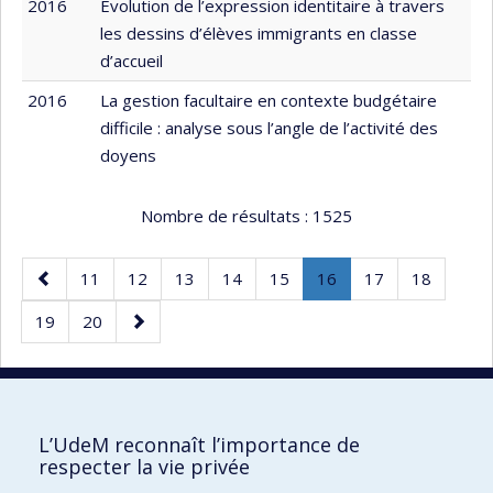
2016
Évolution de l’expression identitaire à travers
les dessins d’élèves immigrants en classe
d’accueil
2016
La gestion facultaire en contexte budgétaire
difficile : analyse sous l’angle de l’activité des
doyens
Nombre de résultats :
1525
Page
Page
Page
Page
Page
Page
Page
.
Page
Page
11
12
13
14
15
16
17
18
précédente
Page
Page
Page
Page
19
20
courante.
suivante
20 résultats par page
L’UdeM reconnaît l’importance de
respecter la vie privée