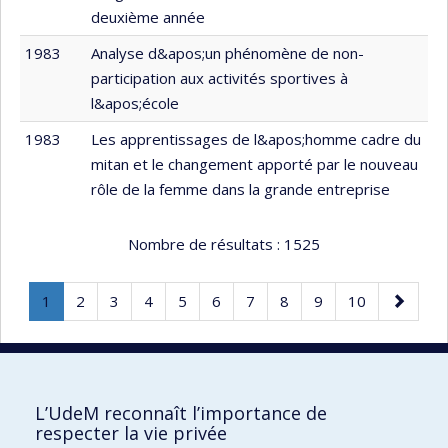
deuxième année
1983
Analyse d&apos;un phénomène de non-
participation aux activités sportives à
l&apos;école
1983
Les apprentissages de l&apos;homme cadre du
mitan et le changement apporté par le nouveau
rôle de la femme dans la grande entreprise
Nombre de résultats :
1525
Page
.
Page
Page
Page
Page
Page
Page
Page
Page
Page
Page
1
2
3
4
5
6
7
8
9
10
Page
suivante
courante.
20 résultats par page
L’UdeM reconnaît l’importance de
respecter la vie privée