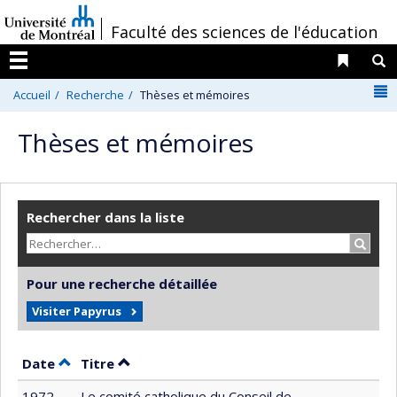
Passer
/
Faculté des sciences de l'éducation
au
contenu
Liens 
R
Menu
N
Accueil
Recherche
Thèses et mémoires
Thèses et mémoires
Rechercher dans la liste
Recher
Pour une recherche détaillée
Visiter Papyrus
Trier par date en ordre décroissant
Trier par titre en ordre décroissant
Date
Titre
1972
Le comité catholique du Conseil de