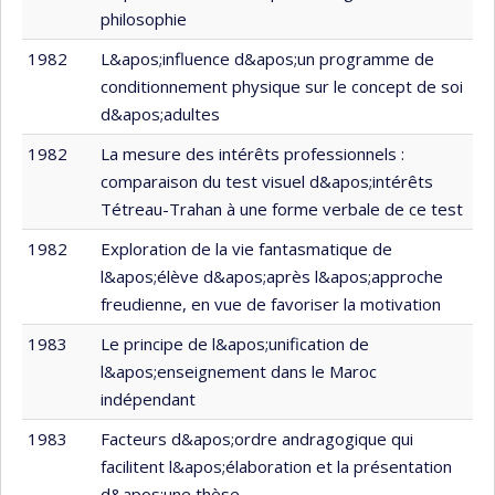
philosophie
1982
L&apos;influence d&apos;un programme de
conditionnement physique sur le concept de soi
d&apos;adultes
1982
La mesure des intérêts professionnels :
comparaison du test visuel d&apos;intérêts
Tétreau-Trahan à une forme verbale de ce test
1982
Exploration de la vie fantasmatique de
l&apos;élève d&apos;après l&apos;approche
freudienne, en vue de favoriser la motivation
1983
Le principe de l&apos;unification de
l&apos;enseignement dans le Maroc
indépendant
1983
Facteurs d&apos;ordre andragogique qui
facilitent l&apos;élaboration et la présentation
d&apos;une thèse