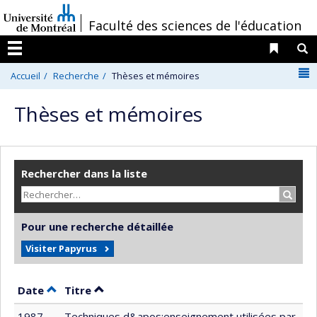
Passer
/
Faculté des sciences de l'éducation
au
contenu
Liens 
R
Menu
N
Accueil
Recherche
Thèses et mémoires
Thèses et mémoires
Rechercher dans la liste
Recher
Pour une recherche détaillée
Visiter Papyrus
Trier par date en ordre décroissant
Trier par titre en ordre décroissant
Date
Titre
1987
Techniques d&apos;enseignement utilisées par