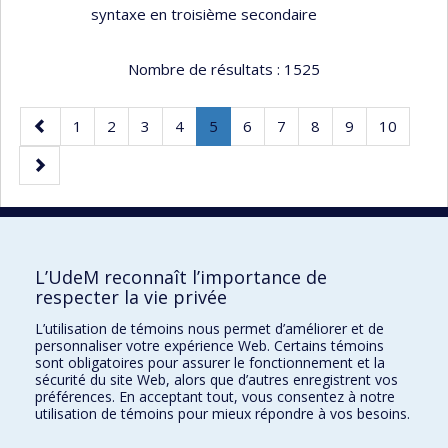
syntaxe en troisième secondaire
Nombre de résultats :
1525
Page
Page
Page
Page
Page
Page
.
Page
Page
Page
Page
Page
1
2
3
4
5
6
7
8
9
10
précédente
Page
Page
courante.
suivante
20 résultats par page
L’UdeM reconnaît l’importance de
respecter la vie privée
L’utilisation de témoins nous permet d’améliorer et de
Faculté des sciences de l'éducation
personnaliser votre expérience Web. Certains témoins
sont obligatoires pour assurer le fonctionnement et la
Pavillon Marie-Victorin
sécurité du site Web, alors que d’autres enregistrent vos
préférences. En acceptant tout, vous consentez à notre
90, avenue Vincent-d'Indy
utilisation de témoins pour mieux répondre à vos besoins.
Montréal (Québec) H2V 2S9