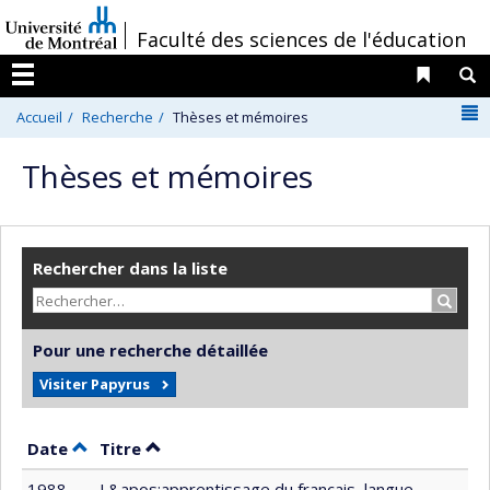
Passer
/
Faculté des sciences de l'éducation
au
contenu
Liens 
R
Menu
N
Accueil
Recherche
Thèses et mémoires
Thèses et mémoires
Rechercher dans la liste
Recher
Pour une recherche détaillée
Visiter Papyrus
Trier par date en ordre décroissant
Trier par titre en ordre décroissant
Date
Titre
1988
L&apos;apprentissage du français, langue