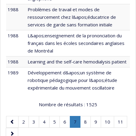
1988
Problèmes de travail et modes de
ressourcement chez l&apos;éducatrice de
services de garde sans formation initiale
1988
L&apos;enseignement de la prononciation du
français dans les écoles secondaires anglaises
de Montréal
1988
Learning and the self-care hemodialysis patient
1989
Développement d&apos;un système de
robotique pédagogique pour l&apos;étude
expérimentale du mouvement oscillatoire
Nombre de résultats :
1525
Page
Page
Page
Page
Page
Page
Page
.
Page
Page
Page
Page
2
3
4
5
6
7
8
9
10
11
précédente
Page
Page