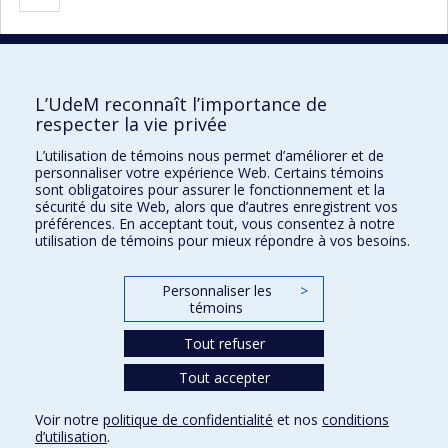
courante.
suivante
20 résultats par page
L’UdeM reconnaît l’importance de
respecter la vie privée
L’utilisation de témoins nous permet d’améliorer et de
Faculté des sciences de l'éducation
personnaliser votre expérience Web. Certains témoins
sont obligatoires pour assurer le fonctionnement et la
Pavillon Marie-Victorin
sécurité du site Web, alors que d’autres enregistrent vos
préférences. En acceptant tout, vous consentez à notre
90, avenue Vincent-d'Indy
utilisation de témoins pour mieux répondre à vos besoins.
Montréal (Québec) H2V 2S9
Personnaliser les
>
témoins
Tout refuser
Tout accepter
Confidentialité
Voir notre
politique de confidentialité
et nos
conditions
Conditions d’utilisation
d’utilisation
.