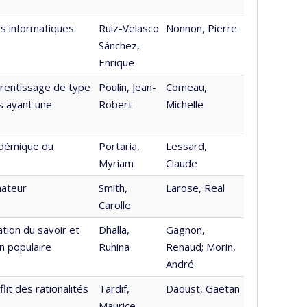
s informatiques
Ruiz-Velasco
Nonnon, Pierre
Sánchez,
Enrique
rentissage de type
Poulin, Jean-
Comeau,
s ayant une
Robert
Michelle
cadémique du
Portaria,
Lessard,
Myriam
Claude
nateur
Smith,
Larose, Real
Carolle
tion du savoir et
Dhalla,
Gagnon,
n populaire
Ruhina
Renaud; Morin,
André
it des rationalités
Tardif,
Daoust, Gaetan
Maurice