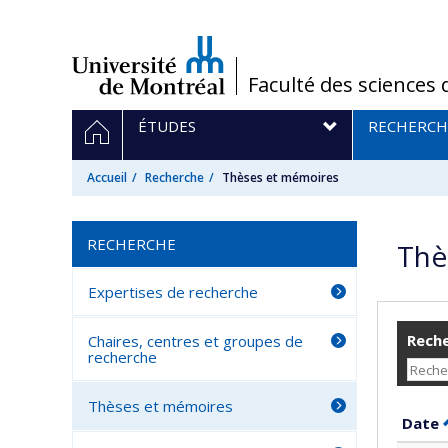
Passer
au
contenu
/
Faculté des sciences 
Navigation
ACCUEIL
ÉTUDES
RECHERCH
principale
Accueil
Recherche
Thèses et mémoires
RECHERCHE
Thè
Expertises de recherche
Reche
Chaires, centres et groupes de
recherche
Thèses et mémoires
Date