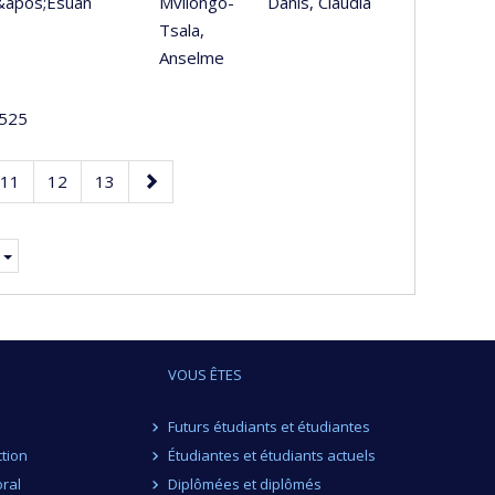
l&apos;Esuan
Mvilongo-
Danis, Claudia
Tsala,
Anselme
525
Page
Page
Page
Page
11
12
13
suivante
VOUS ÊTES
Futurs étudiants et étudiantes
ction
Étudiantes et étudiants actuels
ral
Diplômées et diplômés