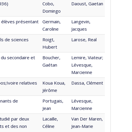
936)
Cobo,
Daoust, Gaetan
Domingo
s élèves présentant
Germain,
Langevin,
Caroline
Jacques
ls de sciences
Roigt,
Larose, Real
Hubert
 du secondaire et
Boucher,
Lemire, Viateur;
Gaétan
Lévesque,
Marcienne
s;Ivoire relatives
Koua Koua,
Dassa, Clément
Jérôme
gnants de
Portugais,
Lévesque,
Jean
Marcienne
étudié par deux
Lacaille,
Van Der Maren,
ts et des non
Céline
Jean-Marie