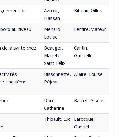
eignement du
Azrour,
Bibeau, Gilles
Hassan
 bord au niveau
Ménard,
Lemire, Viateur
Louise
 de la santé chez
Beauger,
Cantin,
Marielle
Gabrielle
Saint-Félix
activités
Bissonnette,
Allaire, Louise
 de cinquième
Réjean
ébec
Doré,
Barret, Gisèle
Catherine
Thibault, Luc
Larocque,
le
Gabriel