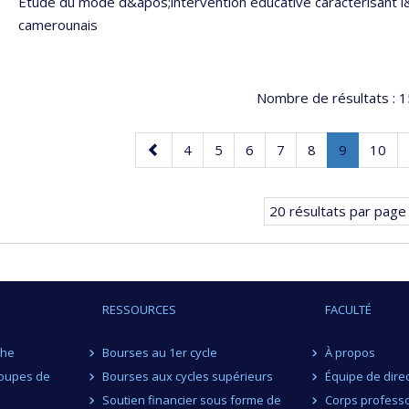
Étude du mode d&apos;intervention éducative caractérisant 
camerounais
Nombre de résultats :
1
Page
Page
Page
Page
Page
Page
Page
.
Page
4
5
6
7
8
9
10
précédente
Page
courante.
20 résultats par page
RESSOURCES
FACULTÉ
che
Bourses au 1er cycle
À propos
roupes de
Bourses aux cycles supérieurs
Équipe de dire
Soutien financier sous forme de
Corps professo