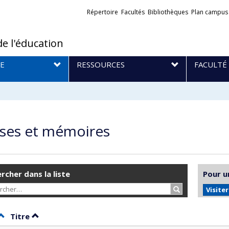
Liens
Répertoire
Facultés
Bibliothèques
Plan campus
externes
de l'éducation
E
RESSOURCES
FACULTÉ
ses et mémoires
rcher dans la liste
Pour u
Rechercher…
Visite
Trier par date en ordre décroissant
Trier par titre en ordre décroissant
Titre