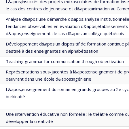
L&apos;insuccès des projets extrascolaires de formation-inser
le cas des centres de jeunesse et d&apos;animation au Came
Analyse d&apos;une démarche d&apos;analyse institutionnell
tendances observables en évaluation d&apos;établissements
d&apos;enseignement : le cas d&apos;un collège québécois
Développement d&apos;un dispositif de formation continue pl
destiné à des enseignantes en alphabétisation
Teaching grammar for communication through objectivation
Représentations sous-jacentes à l&apos;enseignement de pr
oeuvrant dans une école d&apos;ingénierie
L&apos;enseignement du roman en grands groupes au 2e cycl
burkinabé
Une intervention éducative non formelle : le théâtre comme ou
développer la créativité