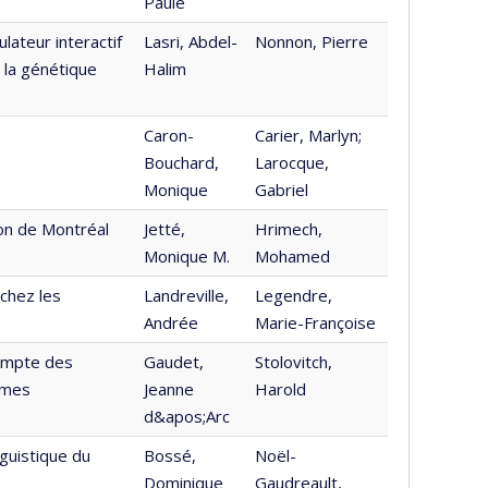
Paule
lateur interactif
Lasri, Abdel-
Nonnon, Pierre
 la génétique
Halim
Caron-
Carier, Marlyn;
Bouchard,
Larocque,
Monique
Gabriel
ion de Montréal
Jetté,
Hrimech,
Monique M.
Mohamed
chez les
Landreville,
Legendre,
Andrée
Marie-Françoise
ompte des
Gaudet,
Stolovitch,
èmes
Jeanne
Harold
d&apos;Arc
guistique du
Bossé,
Noël-
Dominique
Gaudreault,