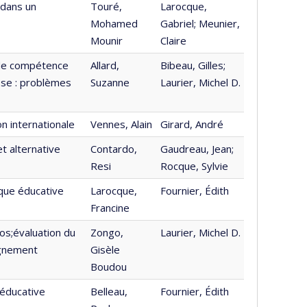
 dans un
Touré,
Larocque,
Mohamed
Gabriel; Meunier,
Mounir
Claire
 de compétence
Allard,
Bibeau, Gilles;
sse : problèmes
Suzanne
Laurier, Michel D.
n internationale
Vennes, Alain
Girard, André
 alternative
Contardo,
Gaudreau, Jean;
Resi
Rocque, Sylvie
ique éducative
Larocque,
Fournier, Édith
Francine
os;évaluation du
Zongo,
Laurier, Michel D.
ignement
Gisèle
Boudou
 éducative
Belleau,
Fournier, Édith