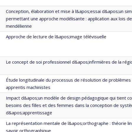
Conception, élaboration et mise à l&apos;essai d&apos;un simu
permettant une approche modélisante : application aux lois de
mendélienne
Approche de lecture de l&apos;image télévisuelle
Le concept de soi professionnel d&apos;infirmières de la rég
Étude longitudinale du processus de résolution de problèmes 
apprentis machinistes
Impact d&apos;un modèle de design pédagogique qui tient c
besoins des filles et des femmes dans la conception de syst
d&apos;apprentissage
La représentation mentale de l&apos;orthographe : théorie lin
savoir orthographique