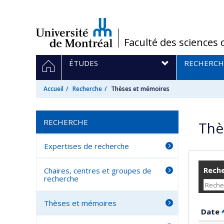
Passer
au
contenu
/
Faculté des sciences 
Navigation
ACCUEIL
ÉTUDES
RECHERCH
principale
Accueil
Recherche
Thèses et mémoires
RECHERCHE
Thè
Expertises de recherche
Reche
Chaires, centres et groupes de
recherche
Thèses et mémoires
Date