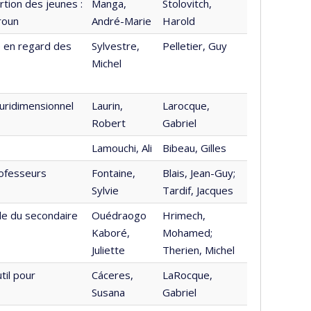
tion des jeunes :
Manga,
Stolovitch,
roun
André-Marie
Harold
e en regard des
Sylvestre,
Pelletier, Guy
Michel
uridimensionnel
Laurin,
Larocque,
Robert
Gabriel
Lamouchi, Ali
Bibeau, Gilles
ofesseurs
Fontaine,
Blais, Jean-Guy;
Sylvie
Tardif, Jacques
e du secondaire
Ouédraogo
Hrimech,
Kaboré,
Mohamed;
Juliette
Therien, Michel
til pour
Cáceres,
LaRocque,
Susana
Gabriel