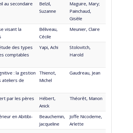
il au secondaire
Belzil,
Maguire, Mary;
Suzanne
Painchaud,
Gisèle
e visant la
Béliveau,
Meunier, Claire
s
Cécile
 étude des types
Yapi, Achi
Stolovitch,
ves comptables
Harold
tive : la gestion
Thienot,
Gaudreau, Jean
s ateliers de
Michel
ert par les pères
Hébert,
Théorêt, Manon
Anick
ieur en Abitibi-
Beauchemin,
Joffe Nicodeme,
Jacqueline
Arlette