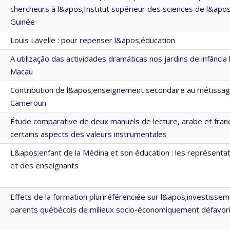
chercheurs à l&apos;Institut supérieur des sciences de l&apo
Guinée
Louis Lavelle : pour repenser l&apos;éducation
A utilização das actividades dramáticas nos jardins de infância
Macau
Contribution de l&apos;enseignement secondaire au métissage
Cameroun
Étude comparative de deux manuels de lecture, arabe et frança
certains aspects des valeurs instrumentales
L&apos;enfant de la Médina et son éducation : les représenta
et des enseignants
Effets de la formation pluriréférenciée sur l&apos;investissem
parents québécois de milieux socio-économiquement défavor