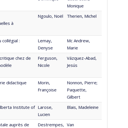
Monique
Ngoulo, Noël
Therien, Michel
elles à
collégial :
Lemay,
Mc Andrew,
Denyse
Marie
 critique chez de
Ferguson,
Vázquez-Abad,
modèle
Nicole
Jesús
ie didactique
Morin,
Nonnon, Pierre;
Françoise
Paquette,
Gilbert
berta Institute of
Larose,
Blais, Madeleine
Lucien
ntale auprès de
Destrempes,
Van