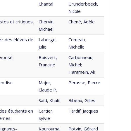
Chantal
Grunderbeeck,
Nicole
es et critiques,
Chervin,
Chené, Adèle
Michael
hez des élèves de
Laberge,
Comeau,
Julie
Michelle
vorisé
Boisvert,
Carbonneau,
Francine
Michel;
Haramein, Ali
eodisc
Major,
Perusse, Pierre
Claude P.
Saïd, Khalil
Bibeau, Gilles
 des étudiants en
Cartier,
Tardif, Jacques
lèmes
Sylvie
ignants-
Kourouma,
Potvin, Gérard