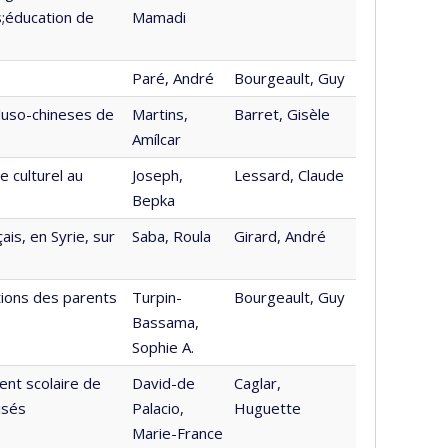
s;éducation de
Mamadi
Paré, André
Bourgeault, Guy
 luso-chineses de
Martins,
Barret, Gisèle
Amílcar
 culturel au
Joseph,
Lessard, Claude
Bepka
is, en Syrie, sur
Saba, Roula
Girard, André
tions des parents
Turpin-
Bourgeault, Guy
Bassama,
Sophie A.
ent scolaire de
David-de
Caglar,
isés
Palacio,
Huguette
Marie-France