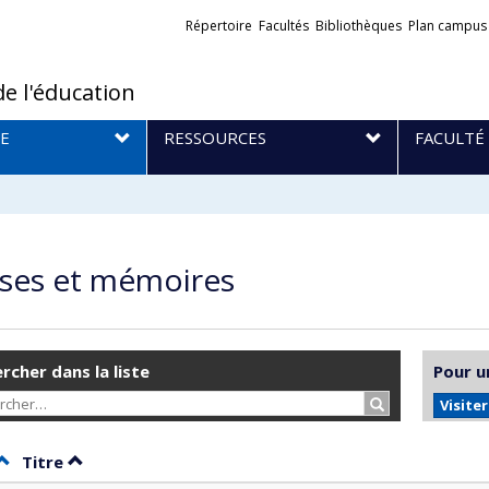
Liens
Répertoire
Facultés
Bibliothèques
Plan campus
externes
de l'éducation
E
RESSOURCES
FACULTÉ
ses et mémoires
rcher dans la liste
Pour u
Rechercher…
Visite
Trier par date en ordre décroissant
Trier par titre en ordre décroissant
Titre