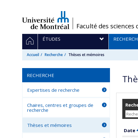
Passer
au
contenu
/
Faculté des sciences 
Navigation
ACCUEIL
ÉTUDES
RECHERCH
principale
Accueil
Recherche
Thèses et mémoires
RECHERCHE
Thè
Expertises de recherche
Reche
Chaires, centres et groupes de
recherche
Thèses et mémoires
Date