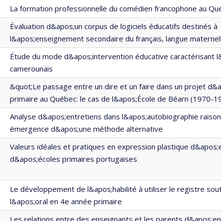
La formation professionnelle du comédien francophone au Qu
Évaluation d&apos;un corpus de logiciels éducatifs destinés à
l&apos;enseignement secondaire du français, langue maternel
Étude du mode d&apos;intervention éducative caractérisant 
camerounais
&quot;Le passage entre un dire et un faire dans un projet d&
primaire au Québec: le cas de l&apos;École de Béarn (1970-1
Analyse d&apos;entretiens dans l&apos;autobiographie raiso
émergence d&apos;une méthode alternative
Valeurs idéales et pratiques en expression plastique d&apos
d&apos;écoles primaires portugaises
Le développement de l&apos;habilité à utiliser le registre sou
l&apos;oral en 4e année primaire
Les relations entre des enseignants et les parents d&apos;en