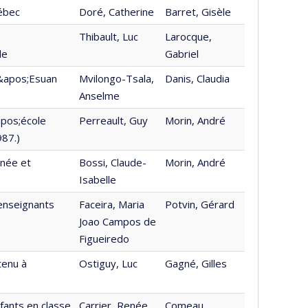
ébec
Doré, Catherine
Barret, Gisèle
Thibault, Luc
Larocque,
le
Gabriel
l&apos;Esuan
Mvilongo-Tsala,
Danis, Claudia
Anselme
apos;école
Perreault, Guy
Morin, André
987.)
nnée et
Bossi, Claude-
Morin, André
Isabelle
;enseignants
Faceira, Maria
Potvin, Gérard
Joao Campos de
Figueiredo
tenu à
Ostiguy, Luc
Gagné, Gilles
fants en classe
Carrier, Renée
Comeau,