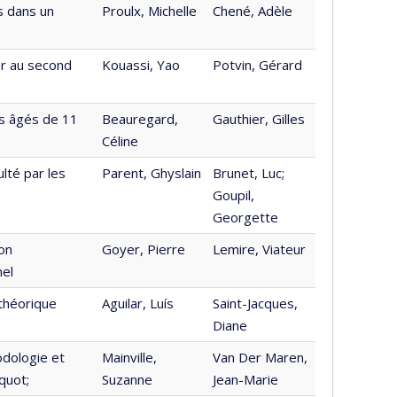
s dans un
Proulx, Michelle
Chené, Adèle
er au second
Kouassi, Yao
Potvin, Gérard
rs âgés de 11
Beauregard,
Gauthier, Gilles
Céline
ulté par les
Parent, Ghyslain
Brunet, Luc;
Goupil,
Georgette
on
Goyer, Pierre
Lemire, Viateur
nel
théorique
Aguilar, Luís
Saint-Jacques,
Diane
odologie et
Mainville,
Van Der Maren,
quot;
Suzanne
Jean-Marie