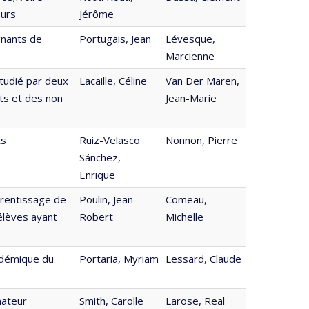
eurs
Jérôme
gnants de
Portugais, Jean
Lévesque,
Marcienne
étudié par deux
Lacaille, Céline
Van Der Maren,
ts et des non
Jean-Marie
ts
Ruiz-Velasco
Nonnon, Pierre
Sánchez,
Enrique
rentissage de
Poulin, Jean-
Comeau,
élèves ayant
Robert
Michelle
cadémique du
Portaria, Myriam
Lessard, Claude
nateur
Smith, Carolle
Larose, Real