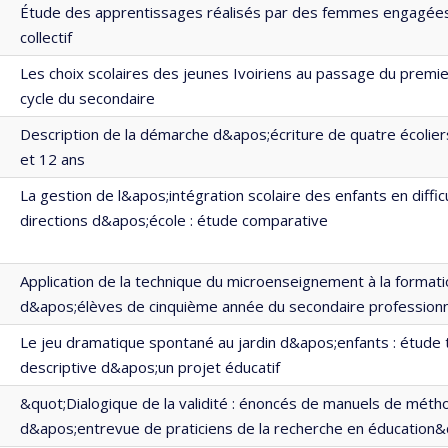
Étude des apprentissages réalisés par des femmes engagée
collectif
Les choix scolaires des jeunes Ivoiriens au passage du premi
cycle du secondaire
Description de la démarche d&apos;écriture de quatre écolie
et 12 ans
La gestion de l&apos;intégration scolaire des enfants en diffic
directions d&apos;école : étude comparative
Application de la technique du microenseignement à la formati
d&apos;élèves de cinquième année du secondaire profession
Le jeu dramatique spontané au jardin d&apos;enfants : étude 
descriptive d&apos;un projet éducatif
&quot;Dialogique de la validité : énoncés de manuels de méth
d&apos;entrevue de praticiens de la recherche en éducation&