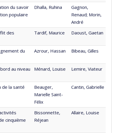
tion du savoir
Dhalla, Ruhina
Gagnon,
tion populaire
Renaud; Morin,
André
lit des
Tardif, Maurice
Daoust, Gaetan
eignement du
Azrour, Hassan
Bibeau, Gilles
 bord au niveau
Ménard, Louise
Lemire, Viateur
 de la santé
Beauger,
Cantin, Gabrielle
Marielle Saint-
Félix
activités
Bissonnette,
Allaire, Louise
 de cinquième
Réjean