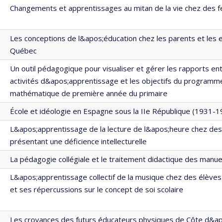
Changements et apprentissages au mitan de la vie chez des
Les conceptions de l&apos;éducation chez les parents et les 
Québec
Un outil pédagogique pour visualiser et gérer les rapports en
activités d&apos;apprentissage et les objectifs du programm
mathématique de première année du primaire
École et idéologie en Espagne sous la IIe République (1931-1
L&apos;apprentissage de la lecture de l&apos;heure chez des
présentant une déficience intellecturelle
La pédagogie collégiale et le traitement didactique des manue
L&apos;apprentissage collectif de la musique chez des élève
et ses répercussions sur le concept de soi scolaire
Les croyances des futurs éducateurs physiques de Côte d&ap