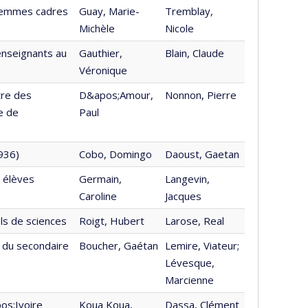
 femmes cadres
Guay, Marie-
Tremblay,
Michèle
Nicole
enseignants au
Gauthier,
Blain, Claude
Véronique
tre des
D&apos;Amour,
Nonnon, Pierre
e de
Paul
936)
Cobo, Domingo
Daoust, Gaetan
 élèves
Germain,
Langevin,
Caroline
Jacques
ls de sciences
Roigt, Hubert
Larose, Real
s du secondaire
Boucher, Gaétan
Lemire, Viateur;
Lévesque,
Marcienne
os;Ivoire
Koua Koua,
Dassa, Clément