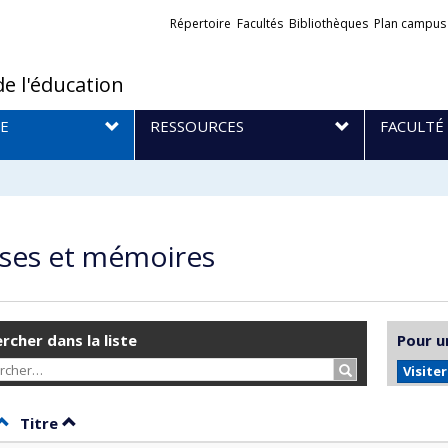
Liens
Répertoire
Facultés
Bibliothèques
Plan campus
externes
de l'éducation
E
RESSOURCES
FACULTÉ
ses et mémoires
rcher dans la liste
Pour u
Rechercher…
Visite
Trier par date en ordre décroissant
Trier par titre en ordre décroissant
Titre