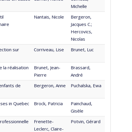
Michelle
il
Nantais, Nicole
Bergeron,
maire
Jacques C.;
Hercovics,
Nicolas
ection sur
Corriveau, Lise
Brunet, Luc
 la réalisation
Brunet, Jean-
Brassard,
Pierre
André
enfants de
Bergeron, Anne
Puchalska, Ewa
asses in Quebec
Brock, Patricia
Painchaud,
Gisèle
rofessionnelle
Frenette-
Potvin, Gérard
Leclerc, Claire-