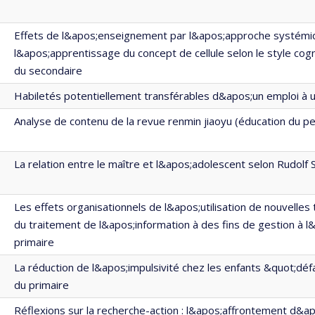
Effets de l&apos;enseignement par l&apos;approche systémi
l&apos;apprentissage du concept de cellule selon le style cogn
du secondaire
Habiletés potentiellement transférables d&apos;un emploi à 
Analyse de contenu de la revue renmin jiaoyu (éducation du pe
La relation entre le maître et l&apos;adolescent selon Rudolf 
Les effets organisationnels de l&apos;utilisation de nouvelles
du traitement de l&apos;information à des fins de gestion à l
primaire
La réduction de l&apos;impulsivité chez les enfants &quot;dé
du primaire
Réflexions sur la recherche-action : l&apos;affrontement d&a