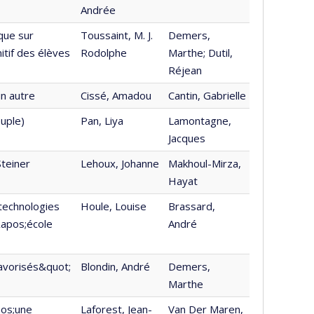
Andrée
que sur
Toussaint, M. J.
Demers,
itif des élèves
Rodolphe
Marthe; Dutil,
Réjean
un autre
Cissé, Amadou
Cantin, Gabrielle
uple)
Pan, Liya
Lamontagne,
Jacques
Steiner
Lehoux, Johanne
Makhoul-Mirza,
Hayat
 technologies
Houle, Louise
Brassard,
&apos;école
André
favorisés&quot;
Blondin, André
Demers,
Marthe
pos;une
Laforest, Jean-
Van Der Maren,