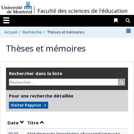
Passer
/
Faculté des sciences de l'éducation
au
contenu
Liens 
R
Menu
N
Accueil
Recherche
Thèses et mémoires
Thèses et mémoires
Rechercher dans la liste
Recher
Pour une recherche détaillée
Visiter Papyrus
Trier par date en ordre croissant
Trier par titre en ordre croissant
Date
Titre
2020
Metalinguistic knowledge of second language