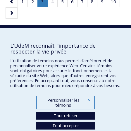
Page
Page
Page
Page
.
Page
Page
Page
Page
Page
Page
Page
1
2
3
4
5
6
7
8
9
10
précédente
Page
Page
courante.
suivante
20 résultats par page
L’UdeM reconnaît l’importance de
respecter la vie privée
L’utilisation de témoins nous permet d’améliorer et de
Faculté des sciences de l'éducation
personnaliser votre expérience Web. Certains témoins
sont obligatoires pour assurer le fonctionnement et la
Pavillon Marie-Victorin
sécurité du site Web, alors que d’autres enregistrent vos
préférences. En acceptant tout, vous consentez à notre
90, avenue Vincent-d'Indy
utilisation de témoins pour mieux répondre à vos besoins.
Montréal (Québec) H2V 2S9
Personnaliser les
>
témoins
Tout refuser
Tout accepter