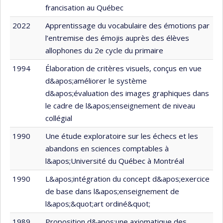
francisation au Québec
2022
Apprentissage du vocabulaire des émotions par
l’entremise des émojis auprès des élèves
allophones du 2e cycle du primaire
1994
Élaboration de critères visuels, conçus en vue
d&apos;améliorer le système
d&apos;évaluation des images graphiques dans
le cadre de l&apos;enseignement de niveau
collégial
1990
Une étude exploratoire sur les échecs et les
abandons en sciences comptables à
l&apos;Université du Québec à Montréal
1990
L&apos;intégration du concept d&apos;exercice
de base dans l&apos;enseignement de
l&apos;&quot;art ordiné&quot;
1989
Proposition d&apos;une axiomatique des