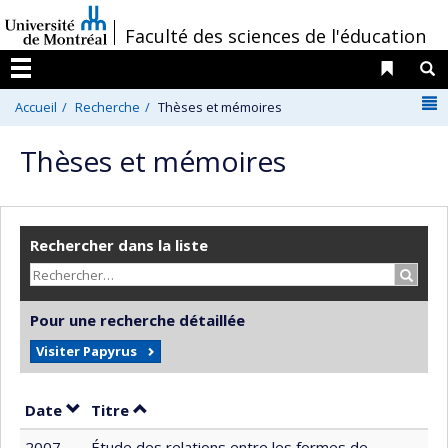
Passer
/
Faculté des sciences de l'éducation
au
contenu
Liens 
R
Menu
N
Accueil
Recherche
Thèses et mémoires
Thèses et mémoires
Rechercher dans la liste
Recher
Pour une recherche détaillée
Visiter Papyrus
Trier par date en ordre décroissant
Trier par titre en ordre décroissant
Date
Titre
2007
Étude des relations entre les formes de