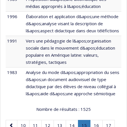
médias appropriés à l&apos;éducation
1996
Élaboration et application d&apos;une méthode
d&apos;analyse visant la description de
l&apos;aspect didactique dans deux téléfictions
1991
Vers une pédagogie de l&apos;organisation
sociale dans le mouvement d&apos;éducation
populaire en Amérique latine: valeurs,
stratégies, tactiques
1983
Analyse du mode d&apos;appropriation du sens
d&apos;un document audiovisuel de type
didactique par des élèves de niveau collégial à
l&apos;aide d&apos;une approche sémiotique
Nombre de résultats :
1525
Page
Page
Page
Page
Page
Page
Page
.
Page
Page
10
11
12
13
14
15
16
17