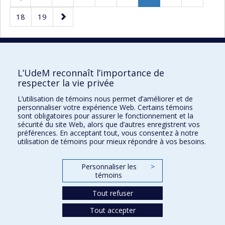
précédente
Page
Page
Page
Page
18
19
courante.
suivante
30 résultats par page
L’UdeM reconnaît l’importance de
respecter la vie privée
L’utilisation de témoins nous permet d’améliorer et de
Faculté des sciences de l'éducation
personnaliser votre expérience Web. Certains témoins
sont obligatoires pour assurer le fonctionnement et la
Pavillon Marie-Victorin
sécurité du site Web, alors que d’autres enregistrent vos
préférences. En acceptant tout, vous consentez à notre
90, avenue Vincent-d'Indy
utilisation de témoins pour mieux répondre à vos besoins.
Montréal (Québec) H2V 2S9
Personnaliser les
>
témoins
Tout refuser
Tout accepter