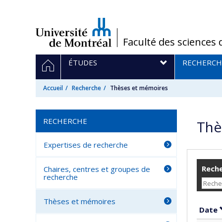
Passer
au
contenu
/
Faculté des sciences 
Navigation
ACCUEIL
ÉTUDES
RECHERCH
principale
Accueil
Recherche
Thèses et mémoires
RECHERCHE
Thè
Expertises de recherche
Reche
Chaires, centres et groupes de
recherche
Thèses et mémoires
Date