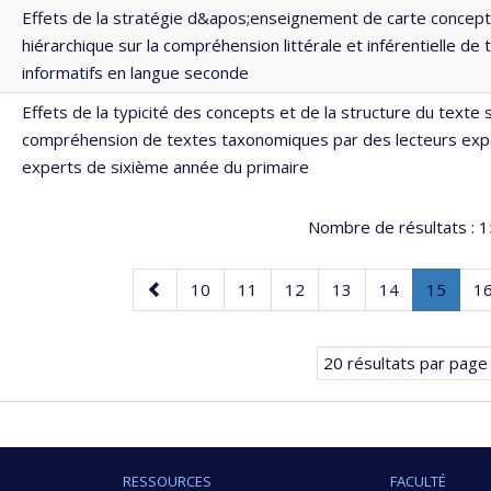
Effets de la stratégie d&apos;enseignement de carte concept
hiérarchique sur la compréhension littérale et inférentielle de 
informatifs en langue seconde
Effets de la typicité des concepts et de la structure du texte s
compréhension de textes taxonomiques par des lecteurs exp
experts de sixième année du primaire
Nombre de résultats :
1
Page
Page
Page
Page
Page
Page
Page
.
P
10
11
12
13
14
15
1
précédente
Page
coura
20 résultats par page
RESSOURCES
FACULTÉ