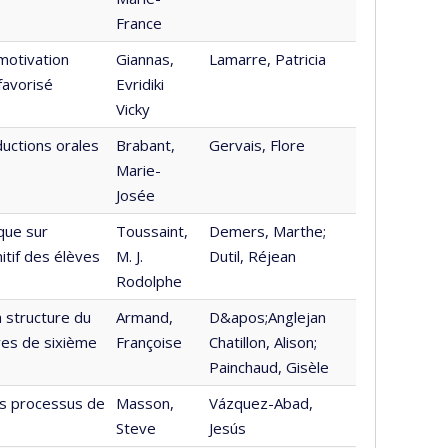
France
motivation
Giannas,
Lamarre, Patricia
favorisé
Evridiki
Vicky
uctions orales
Brabant,
Gervais, Flore
Marie-
Josée
que sur
Toussaint,
Demers, Marthe;
itif des élèves
M. J.
Dutil, Réjean
Rodolphe
a structure du
Armand,
D&apos;Anglejan
ves de sixième
Françoise
Chatillon, Alison;
Painchaud, Gisèle
es processus de
Masson,
Vázquez-Abad,
Steve
Jesús