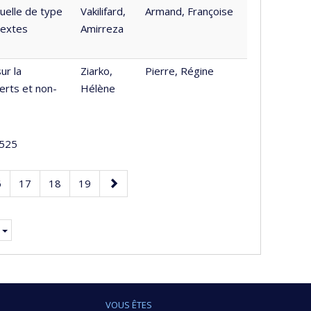
uelle de type
Vakilifard,
Armand, Françoise
textes
Amirreza
ur la
Ziarko,
Pierre, Régine
erts et non-
Hélène
525
age
Page
Page
Page
Page
6
17
18
19
suivante
nte.
VOUS ÊTES