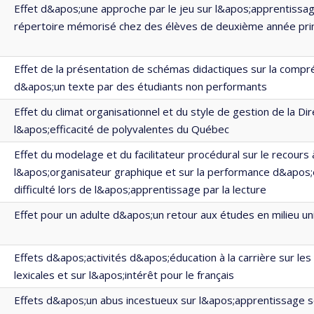
Effet d&apos;une approche par le jeu sur l&apos;apprentissa
répertoire mémorisé chez des élèves de deuxième année pri
Effet de la présentation de schémas didactiques sur la compr
d&apos;un texte par des étudiants non performants
Effet du climat organisationnel et du style de gestion de la Dir
l&apos;efficacité de polyvalentes du Québec
Effet du modelage et du facilitateur procédural sur le recours 
l&apos;organisateur graphique et sur la performance d&apos;
difficulté lors de l&apos;apprentissage par la lecture
Effet pour un adulte d&apos;un retour aux études en milieu uni
Effets d&apos;activités d&apos;éducation à la carrière sur les 
lexicales et sur l&apos;intérêt pour le français
Effets d&apos;un abus incestueux sur l&apos;apprentissage s