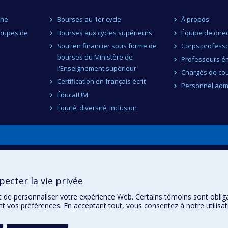
che
Bourses au 1er cycle
À propos
roupes de
Bourses aux cycles supérieurs
Équipe de dire
Soutien financier sous forme de
Corps professo
bourses du Ministère de
Professeurs ém
l'Enseignement supérieur
Chargés de co
Certification en français écrit
Personnel admi
ÉducatUM
Équité, diversité, inclusion
n
ecter la vie privée
t de personnaliser votre expérience Web. Certains témoins sont oblig
ent vos préférences. En acceptant tout, vous consentez à notre utili