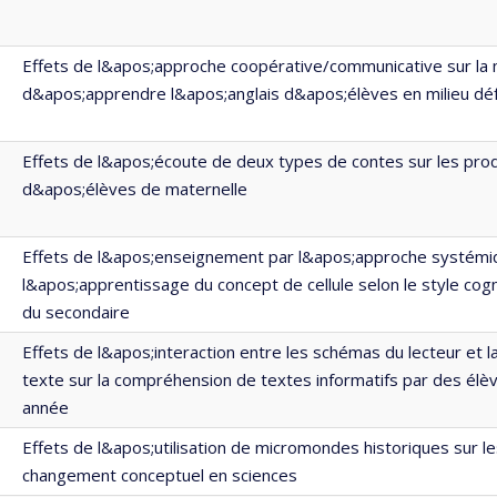
Effets de l&apos;approche coopérative/communicative sur la 
d&apos;apprendre l&apos;anglais d&apos;élèves en milieu dé
Effets de l&apos;écoute de deux types de contes sur les prod
d&apos;élèves de maternelle
Effets de l&apos;enseignement par l&apos;approche systémi
l&apos;apprentissage du concept de cellule selon le style cogn
du secondaire
Effets de l&apos;interaction entre les schémas du lecteur et l
texte sur la compréhension de textes informatifs par des élè
année
Effets de l&apos;utilisation de micromondes historiques sur l
changement conceptuel en sciences