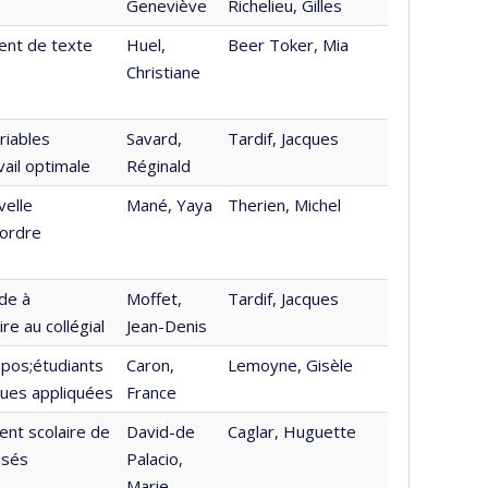
Geneviève
Richelieu, Gilles
ent de texte
Huel,
Beer Toker, Mia
Christiane
riables
Savard,
Tardif, Jacques
vail optimale
Réginald
velle
Mané, Yaya
Therien, Michel
;ordre
de à
Moffet,
Tardif, Jacques
re au collégial
Jean-Denis
apos;étudiants
Caron,
Lemoyne, Gisèle
ques appliquées
France
ent scolaire de
David-de
Caglar, Huguette
isés
Palacio,
Marie-