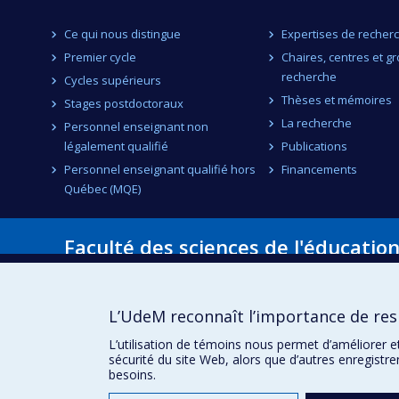
Ce qui nous distingue
Expertises de recher
Premier cycle
Chaires, centres et g
recherche
Cycles supérieurs
Thèses et mémoires
Stages postdoctoraux
La recherche
Personnel enseignant non
légalement qualifié
Publications
Personnel enseignant qualifié hors
Financements
Québec (MQE)
Faculté des sciences de l'éducatio
Pavillon Marie-Victorin
90, avenue Vincent-d'Indy
Montréal (Québec) H2V 2S9
L’UdeM reconnaît l’importance de resp
L’utilisation de témoins nous permet d’améliorer e
sécurité du site Web, alors que d’autres enregistr
besoins.