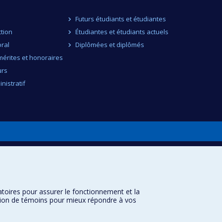
Futurs étudiants et étudiantes
ction
Étudiantes et étudiants actuels
ral
Diplômées et diplômés
érites et honoraires
urs
nistratif
atoires pour assurer le fonctionnement et la
sation de témoins pour mieux répondre à vos