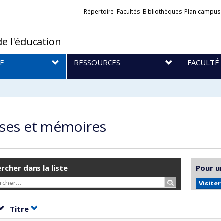
Liens
Répertoire
Facultés
Bibliothèques
Plan campus
externes
de l'éducation
E
RESSOURCES
FACULTÉ
ses et mémoires
rcher dans la liste
Pour u
Rechercher…
Visite
Trier par date en ordre croissant
Trier par titre en ordre croissant
Titre