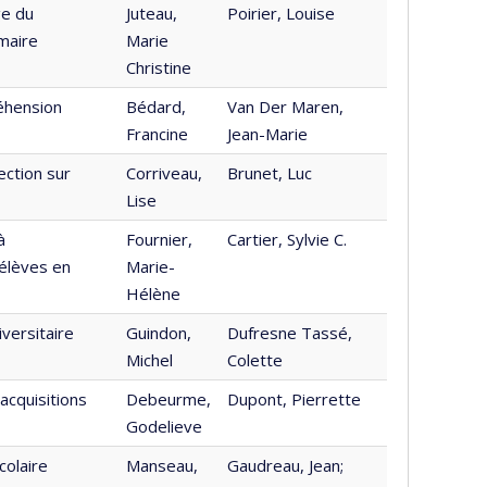
ge du
Juteau,
Poirier, Louise
maire
Marie
Christine
éhension
Bédard,
Van Der Maren,
Francine
Jean-Marie
ection sur
Corriveau,
Brunet, Luc
Lise
à
Fournier,
Cartier, Sylvie C.
élèves en
Marie-
Hélène
versitaire
Guindon,
Dufresne Tassé,
Michel
Colette
acquisitions
Debeurme,
Dupont, Pierrette
Godelieve
colaire
Manseau,
Gaudreau, Jean;