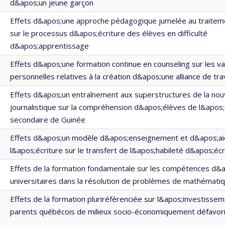
d&apos;un jeune garçon
Effets d&apos;une approche pédagogique jumelée au traitem
sur le processus d&apos;écriture des élèves en difficulté
d&apos;apprentissage
Effets d&apos;une formation continue en counseling sur les va
personnelles relatives à la création d&apos;une alliance de tra
Effets d&apos;un entraînement aux superstructures de la nou
journalistique sur la compréhension d&apos;élèves de l&apos
secondaire de Guinée
Effets d&apos;un modèle d&apos;enseignement et d&apos;ai
l&apos;écriture sur le transfert de l&apos;habileté d&apos;écri
Effets de la formation fondamentale sur les compétences d&
universitaires dans la résolution de problèmes de mathémati
Effets de la formation pluriréférenciée sur l&apos;investissem
parents québécois de milieux socio-économiquement défavor