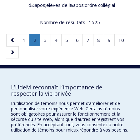
d&apos;élèves de l&apos;ordre collégial
Nombre de résultats :
1525
Page
Page
Page
.
Page
Page
Page
Page
Page
Page
Page
Page
1
2
3
4
5
6
7
8
9
10
précédente
Page
Page
courante.
suivante
20 résultats par page
L’UdeM reconnaît l’importance de
respecter la vie privée
L’utilisation de témoins nous permet d’améliorer et de
Faculté des sciences de l'éducation
personnaliser votre expérience Web. Certains témoins
sont obligatoires pour assurer le fonctionnement et la
Pavillon Marie-Victorin
sécurité du site Web, alors que d’autres enregistrent vos
préférences. En acceptant tout, vous consentez à notre
90, avenue Vincent-d'Indy
utilisation de témoins pour mieux répondre à vos besoins.
Montréal (Québec) H2V 2S9