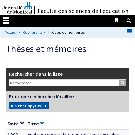
Passer
/
Faculté des sciences de l'éducation
au
contenu
Liens 
R
Menu
N
Accueil
Recherche
Thèses et mémoires
Thèses et mémoires
Rechercher dans la liste
Recher
Pour une recherche détaillée
Visiter Papyrus
Trier par date en ordre croissant
Trier par titre en ordre croissant
Date
Titre
1993
Analyse comparative des relations familiales