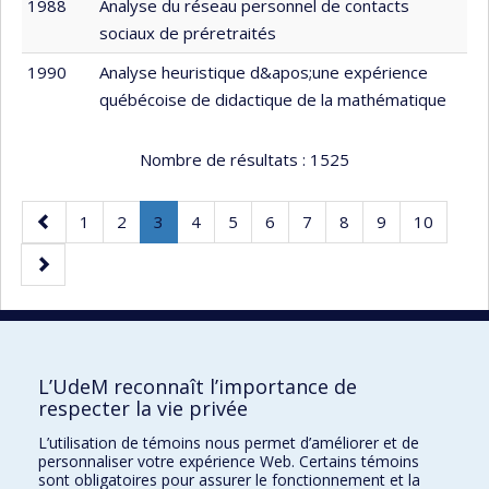
1988
Analyse du réseau personnel de contacts
sociaux de préretraités
1990
Analyse heuristique d&apos;une expérience
québécoise de didactique de la mathématique
Nombre de résultats :
1525
Page
Page
Page
Page
.
Page
Page
Page
Page
Page
Page
Page
1
2
3
4
5
6
7
8
9
10
précédente
Page
Page
courante.
suivante
20 résultats par page
L’UdeM reconnaît l’importance de
respecter la vie privée
L’utilisation de témoins nous permet d’améliorer et de
Faculté des sciences de l'éducation
personnaliser votre expérience Web. Certains témoins
sont obligatoires pour assurer le fonctionnement et la