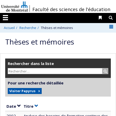
Passer
/
Faculté des sciences de l'éducation
au
contenu
Liens 
R
Menu
N
Accueil
Recherche
Thèses et mémoires
Thèses et mémoires
Rechercher dans la liste
Recher
Pour une recherche détaillée
Visiter Papyrus
Trier par date en ordre croissant
Trier par titre en ordre croissant
Date
Titre
2002
Analyse des besoins de formation continue des