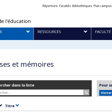
Liens
Répertoire
Facultés
Bibliothèques
Plan campus
externes
de l'éducation
E
RESSOURCES
FACULTÉ
ses et mémoires
rcher dans la liste
Pour u
Rechercher…
Visite
Trier par date en ordre croissant
Trier par titre en ordre croissant
Titre