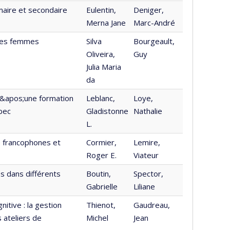
imaire et secondaire
Eulentin,
Deniger,
Merna Jane
Marc-André
 des femmes
Silva
Bourgeault,
Oliveira,
Guy
Julia Maria
da
d&apos;une formation
Leblanc,
Loye,
bec
Gladistonne
Nathalie
L.
 francophones et
Cormier,
Lemire,
Roger E.
Viateur
s dans différents
Boutin,
Spector,
Gabrielle
Liliane
tive : la gestion
Thienot,
Gaudreau,
s ateliers de
Michel
Jean