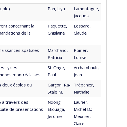
uple)
Pan, Liya
Lamontagne,
Jacques
ent concernant la
Paquette,
Lessard,
andations de la
Ghislaine
Claude
naissances spatiales
Marchand,
Poirier,
Patricia
Louise
es cycles
St-Onge,
Archambault,
ophones montréalaises
Paul
Jean
s deux écoles du
Garçon, Ra-
Trépanier,
Stale M.
Nathalie
e à travers des
Ndong
Laurier,
suite de présentations
Ékouaga,
Michel D.;
Jérôme
Meunier,
Claire