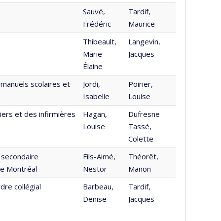
Sauvé,
Tardif,
Frédéric
Maurice
Thibeault,
Langevin,
Marie-
Jacques
Élaine
 manuels scolaires et
Jordi,
Poirier,
Isabelle
Louise
iers et des infirmières
Hagan,
Dufresne
Louise
Tassé,
Colette
 secondaire
Fils-Aimé,
Théorêt,
de Montréal
Nestor
Manon
re collégial
Barbeau,
Tardif,
Denise
Jacques