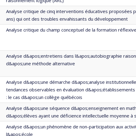
raisonnement logique (ARL)
Analyse critique de cinq interventions éducatives proposées p
ans) qui ont des troubles envahissants du développement
Analyse critique du champ conceptuel de la formation réflexiv
Analyse d&apos;entretiens dans l&apos;autobiographie rais
d&apos;une méthode alternative
Analyse d&apos;une démarche d&apos;analyse institutionnell
tendances observables en évaluation d&apos;établissement
: le cas d&apos;un collège québécois
Analyse d&apos;une séquence d&apos;enseignement en mat
d&apos;élèves ayant une déficience intellectuelle moyenne à
Analyse d&apos;un phénomène de non-participation aux activi
l&apos;école