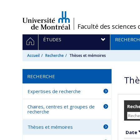
Passer
au
contenu
/
Faculté des sciences 
Navigation
ACCUEIL
ÉTUDES
RECHERCH
principale
Accueil
Recherche
Thèses et mémoires
RECHERCHE
Thè
Expertises de recherche
Reche
Chaires, centres et groupes de
recherche
Thèses et mémoires
Date