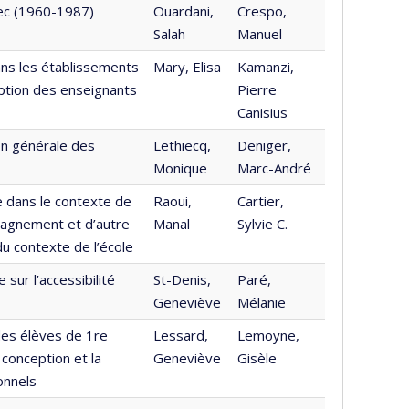
bec (1960-1987)
Ouardani,
Crespo,
Salah
Manuel
dans les établissements
Mary, Elisa
Kamanzi,
ception des enseignants
Pierre
Canisius
n générale des
Lethiecq,
Deniger,
Monique
Marc-André
 dans le contexte de
Raoui,
Cartier,
mpagnement et d’autre
Manal
Sylvie C.
du contexte de l’école
ur l’accessibilité
St-Denis,
Paré,
Geneviève
Mélanie
 des élèves de 1re
Lessard,
Lemoyne,
 conception et la
Geneviève
Gisèle
onnels