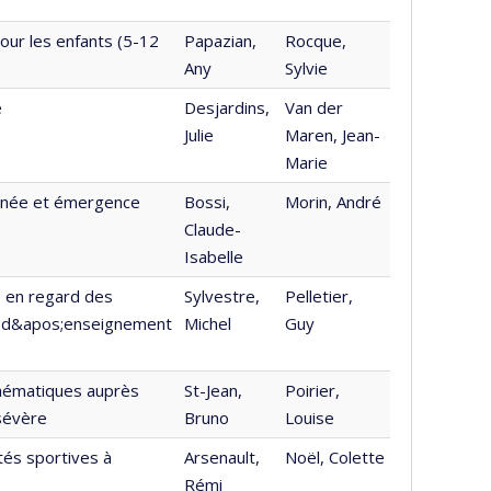
our les enfants (5-12
Papazian,
Rocque,
Any
Sylvie
e
Desjardins,
Van der
Julie
Maren, Jean-
Marie
onnée et émergence
Bossi,
Morin, André
Claude-
Isabelle
e en regard des
Sylvestre,
Pelletier,
s d&apos;enseignement
Michel
Guy
hématiques auprès
St-Jean,
Poirier,
 sévère
Bruno
Louise
tés sportives à
Arsenault,
Noël, Colette
Rémi