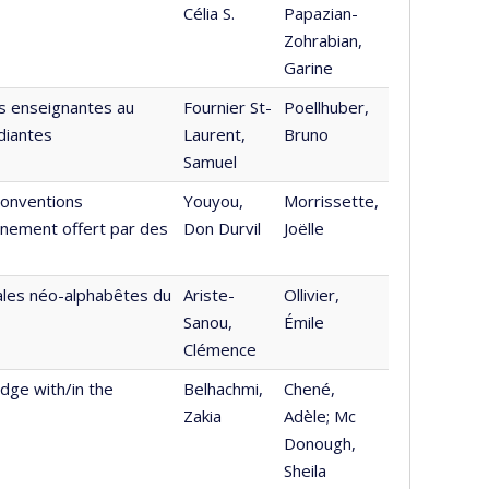
Célia S.
Papazian-
Zohrabian,
Garine
es enseignantes au
Fournier St-
Poellhuber,
diantes
Laurent,
Bruno
Samuel
conventions
Youyou,
Morrissette,
gnement offert par des
Don Durvil
Joëlle
rales néo-alphabêtes du
Ariste-
Ollivier,
Sanou,
Émile
Clémence
dge with/in the
Belhachmi,
Chené,
Zakia
Adèle; Mc
Donough,
Sheila