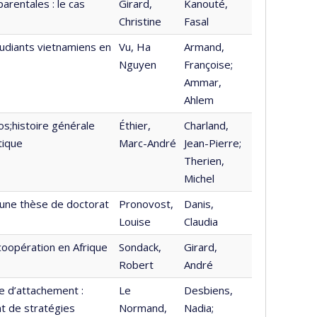
arentales : le cas
Girard,
Kanouté,
Christine
Fasal
tudiants vietnamiens en
Vu, Ha
Armand,
Nguyen
Françoise;
Ammar,
Ahlem
s;histoire générale
Éthier,
Charland,
tique
Marc-André
Jean-Pierre;
Therien,
Michel
;une thèse de doctorat
Pronovost,
Danis,
Louise
Claudia
coopération en Afrique
Sondack,
Girard,
Robert
André
re d’attachement :
Le
Desbiens,
t de stratégies
Normand,
Nadia;