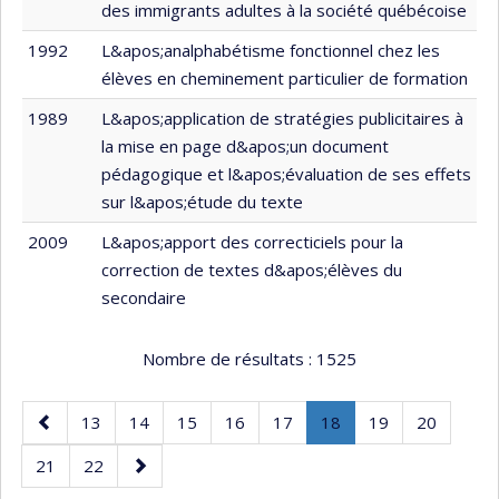
des immigrants adultes à la société québécoise
1992
L&apos;analphabétisme fonctionnel chez les
élèves en cheminement particulier de formation
1989
L&apos;application de stratégies publicitaires à
la mise en page d&apos;un document
pédagogique et l&apos;évaluation de ses effets
sur l&apos;étude du texte
2009
L&apos;apport des correcticiels pour la
correction de textes d&apos;élèves du
secondaire
Nombre de résultats :
1525
Page
Page
Page
Page
Page
Page
Page
.
Page
Page
13
14
15
16
17
18
19
20
précédente
Page
Page
Page
Page
21
22
courante.
suivante