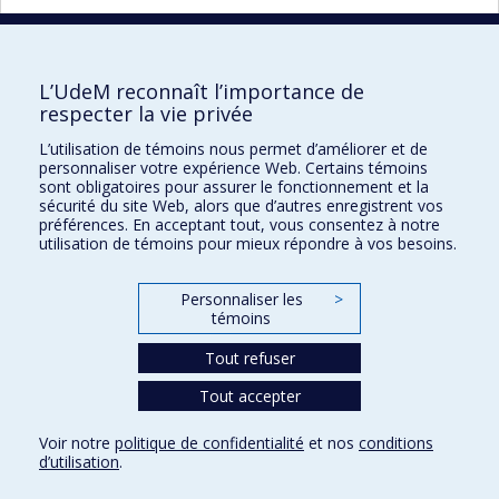
40 résultats par page
L’UdeM reconnaît l’importance de
respecter la vie privée
L’utilisation de témoins nous permet d’améliorer et de
Faculté des sciences de l'éducation
personnaliser votre expérience Web. Certains témoins
sont obligatoires pour assurer le fonctionnement et la
Pavillon Marie-Victorin
sécurité du site Web, alors que d’autres enregistrent vos
préférences. En acceptant tout, vous consentez à notre
90, avenue Vincent-d'Indy
utilisation de témoins pour mieux répondre à vos besoins.
Montréal (Québec) H2V 2S9
Personnaliser les
>
témoins
Tout refuser
Tout accepter
Confidentialité
Voir notre
politique de confidentialité
et nos
conditions
Conditions d’utilisation
d’utilisation
.
Paramètres des témoins