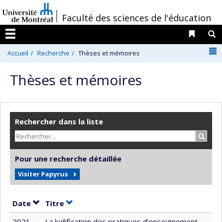
Passer
/
Faculté des sciences de l'éducation
au
contenu
Liens 
R
Menu
N
Accueil
Recherche
Thèses et mémoires
Thèses et mémoires
Rechercher dans la liste
Recher
Pour une recherche détaillée
Visiter Papyrus
Trier par date en ordre croissant
Trier par titre en ordre croissant
Date
Titre
2021
La ludification des pratiques d’enseignement