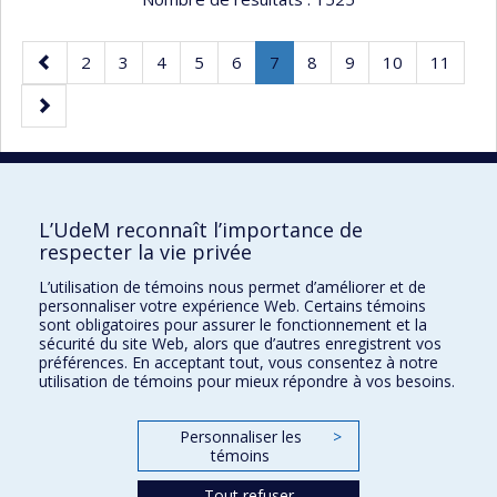
Page
Page
Page
Page
Page
Page
Page
.
Page
Page
Page
Page
2
3
4
5
6
7
8
9
10
11
précédente
Page
Page
courante.
suivante
40 résultats par page
L’UdeM reconnaît l’importance de
respecter la vie privée
L’utilisation de témoins nous permet d’améliorer et de
Faculté des sciences de l'éducation
personnaliser votre expérience Web. Certains témoins
sont obligatoires pour assurer le fonctionnement et la
Pavillon Marie-Victorin
sécurité du site Web, alors que d’autres enregistrent vos
préférences. En acceptant tout, vous consentez à notre
90, avenue Vincent-d'Indy
utilisation de témoins pour mieux répondre à vos besoins.
Montréal (Québec) H2V 2S9
Personnaliser les
>
témoins
Tout refuser