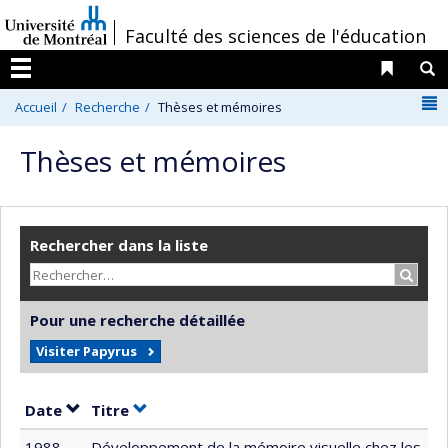
Passer
/
Faculté des sciences de l'éducation
au
contenu
Liens 
R
Menu
N
Accueil
Recherche
Thèses et mémoires
Thèses et mémoires
Rechercher dans la liste
Recher
Pour une recherche détaillée
Visiter Papyrus
Trier par date en ordre croissant
Trier par titre en ordre croissant
Date
Titre
1988
Développement de la mémoire visuelle chez les