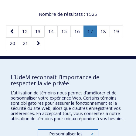
Nombre de résultats :
1525
Page
Page
Page
Page
Page
Page
Page
.
Page
Page
12
13
14
15
16
17
18
19
précédente
Page
Page
Page
Page
20
21
courante.
suivante
20 résultats par page
L’UdeM reconnaît l’importance de
respecter la vie privée
L’utilisation de témoins nous permet d’améliorer et de
Faculté des sciences de l'éducation
personnaliser votre expérience Web. Certains témoins
sont obligatoires pour assurer le fonctionnement et la
Pavillon Marie-Victorin
sécurité du site Web, alors que d’autres enregistrent vos
préférences. En acceptant tout, vous consentez à notre
90, avenue Vincent-d'Indy
utilisation de témoins pour mieux répondre à vos besoins.
Montréal (Québec) H2V 2S9
Personnaliser les
>