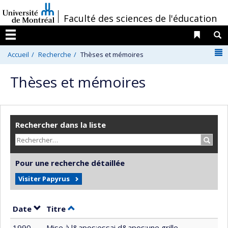
Passer
/
Faculté des sciences de l'éducation
au
contenu
Liens 
R
Menu
N
Accueil
Recherche
Thèses et mémoires
Thèses et mémoires
Rechercher dans la liste
Recher
Pour une recherche détaillée
Visiter Papyrus
Trier par date en ordre décroissant
Trier par titre en ordre décroissant
Date
Titre
1990
Mise à l&apos;essai d&apos;une grille