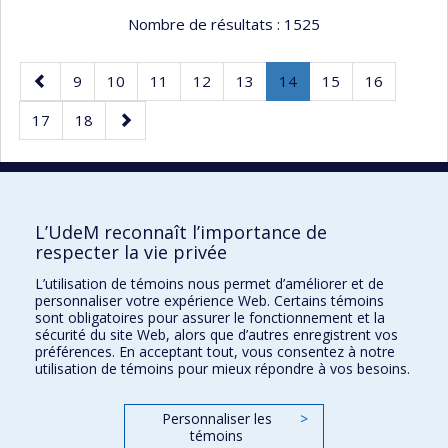
Nombre de résultats :
1525
Page
Page
Page
Page
Page
Page
Page
.
Page
Page
9
10
11
12
13
14
15
16
précédente
Page
Page
Page
Page
17
18
courante.
suivante
40 résultats par page
L’UdeM reconnaît l’importance de
respecter la vie privée
L’utilisation de témoins nous permet d’améliorer et de
Faculté des sciences de l'éducation
personnaliser votre expérience Web. Certains témoins
sont obligatoires pour assurer le fonctionnement et la
Pavillon Marie-Victorin
sécurité du site Web, alors que d’autres enregistrent vos
préférences. En acceptant tout, vous consentez à notre
90, avenue Vincent-d'Indy
utilisation de témoins pour mieux répondre à vos besoins.
Montréal (Québec) H2V 2S9
Personnaliser les
>
témoins