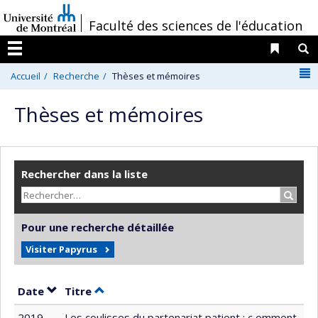
Passer
/
Faculté des sciences de l'éducation
au
contenu
Liens 
R
Menu
N
Accueil
Recherche
Thèses et mémoires
Thèses et mémoires
Rechercher dans la liste
Recher
Pour une recherche détaillée
Visiter Papyrus
Trier par date en ordre décroissant
Trier par titre en ordre décroissant
Date
Titre
2019
Les coulisses du partenariat patient : c omment