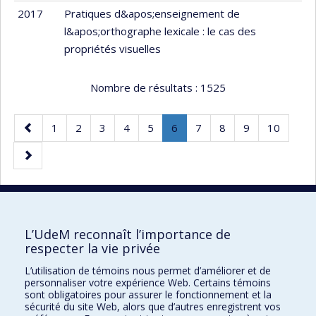
2017
Pratiques d&apos;enseignement de
l&apos;orthographe lexicale : le cas des
propriétés visuelles
Nombre de résultats :
1525
Page
Page
Page
Page
Page
Page
Page
.
Page
Page
Page
Page
1
2
3
4
5
6
7
8
9
10
précédente
Page
Page
courante.
suivante
40 résultats par page
L’UdeM reconnaît l’importance de
respecter la vie privée
L’utilisation de témoins nous permet d’améliorer et de
Faculté des sciences de l'éducation
personnaliser votre expérience Web. Certains témoins
sont obligatoires pour assurer le fonctionnement et la
Pavillon Marie-Victorin
sécurité du site Web, alors que d’autres enregistrent vos