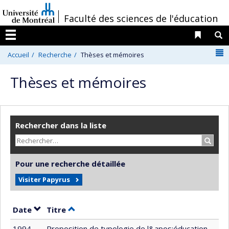
Passer
/
Faculté des sciences de l'éducation
au
contenu
Liens 
R
Menu
N
Accueil
Recherche
Thèses et mémoires
Thèses et mémoires
Rechercher dans la liste
Recher
Pour une recherche détaillée
Visiter Papyrus
Trier par date en ordre décroissant
Trier par titre en ordre décroissant
Date
Titre
1994
Proposition de typologie de l&apos;éducation