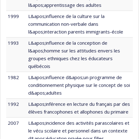
l&apos;apprentissage des adultes
1999
L&apos;influence de la culture sur la
communication non-verbale dans
l&apos;interaction parents immigrants-école
1993
L&apos;influence de la conception de
l&apos;homme sur les attitudes envers les
groupes ethniques chez les éducateurs
québécois
1982
L&apos;influence d&apos;un programme de
conditionnement physique sur le concept de soi
d&apos;adultes
1992
L&apos;inférence en lecture du français par des
élèves francophones et allophones du primaire
2007
L&apos;incidence des activités parascolaires et
le vécu scolaire et personnel dans un contexte
d&apos;éducation privée pour filles