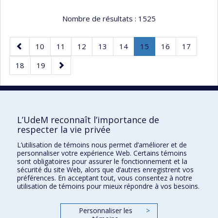
Nombre de résultats :
1525
Page
Page
Page
Page
Page
Page
Page
.
Page
Page
10
11
12
13
14
15
16
17
précédente
Page
Page
Page
Page
18
19
courante.
suivante
50 résultats par page
L’UdeM reconnaît l’importance de
respecter la vie privée
L’utilisation de témoins nous permet d’améliorer et de
Faculté des sciences de l'éducation
personnaliser votre expérience Web. Certains témoins
sont obligatoires pour assurer le fonctionnement et la
Pavillon Marie-Victorin
sécurité du site Web, alors que d’autres enregistrent vos
préférences. En acceptant tout, vous consentez à notre
90, avenue Vincent-d'Indy
utilisation de témoins pour mieux répondre à vos besoins.
Montréal (Québec) H2V 2S9
Personnaliser les
>