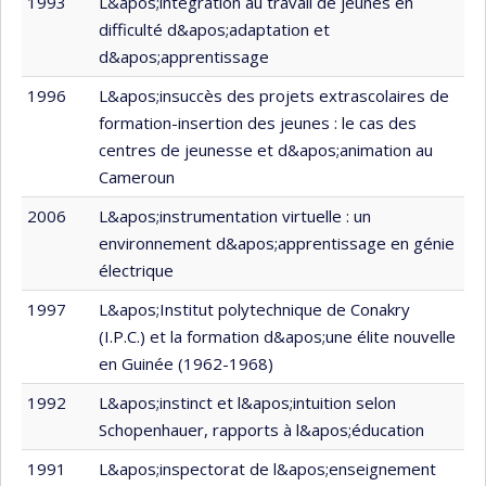
1993
L&apos;intégration au travail de jeunes en
difficulté d&apos;adaptation et
d&apos;apprentissage
1996
L&apos;insuccès des projets extrascolaires de
formation-insertion des jeunes : le cas des
centres de jeunesse et d&apos;animation au
Cameroun
2006
L&apos;instrumentation virtuelle : un
environnement d&apos;apprentissage en génie
électrique
1997
L&apos;Institut polytechnique de Conakry
(I.P.C.) et la formation d&apos;une élite nouvelle
en Guinée (1962-1968)
1992
L&apos;instinct et l&apos;intuition selon
Schopenhauer, rapports à l&apos;éducation
1991
L&apos;inspectorat de l&apos;enseignement