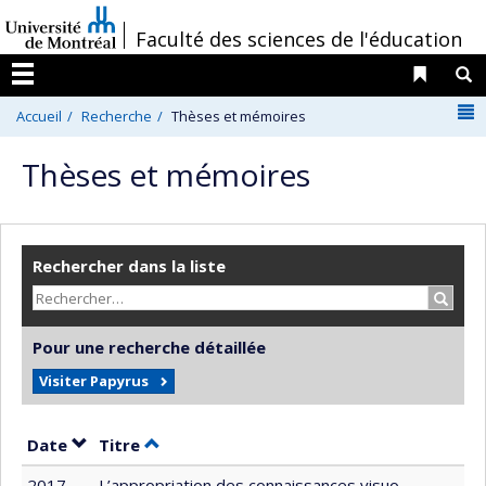
Passer
/
Faculté des sciences de l'éducation
au
contenu
Liens 
R
Menu
N
Accueil
Recherche
Thèses et mémoires
Thèses et mémoires
Rechercher dans la liste
Recher
Pour une recherche détaillée
Visiter Papyrus
Trier par date en ordre décroissant
Trier par titre en ordre décroissant
Date
Titre
2017
L’appropriation des connaissances visuo-