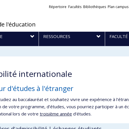
Liens
Répertoire
Facultés
Bibliothèques
Plan campus
externes
de l'éducation
E
RESSOURCES
FACULTÉ
ilité internationale
ur d'études à l'étranger
udiez au baccalauréat et souhaitez vivre une expérience à l'étran
n de votre programme, d’études, vous pourriez participer à un éc
national lors de votre
troisième année
d’études.
ères d'admissibilité | échanges étudiants