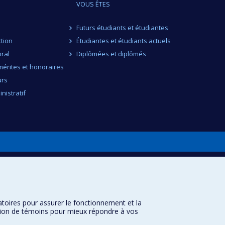
VOUS ÊTES
Futurs étudiants et étudiantes
ction
Étudiantes et étudiants actuels
ral
Diplômées et diplômés
érites et honoraires
urs
nistratif
atoires pour assurer le fonctionnement et la
sation de témoins pour mieux répondre à vos