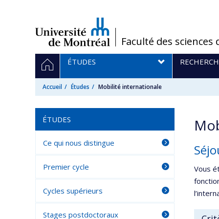
Passer
au
contenu
/
Faculté des sciences 
Navigation
ACCUEIL
ÉTUDES
RECHERCH
principale
Accueil
Études
Mobilité internationale
ÉTUDES
Mob
Ce qui nous distingue
Séjo
Premier cycle
Vous ét
fonctio
Cycles supérieurs
l’inter
Stages postdoctoraux
Crit