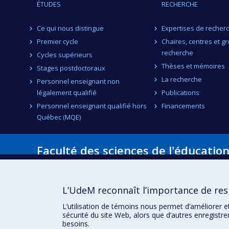
ÉTUDES
RECHERCHE
Ce qui nous distingue
Expertises de recher
Premier cycle
Chaires, centres et g
recherche
Cycles supérieurs
Thèses et mémoires
Stages postdoctoraux
La recherche
Personnel enseignant non
légalement qualifié
Publications
Personnel enseignant qualifié hors
Financements
Québec (MQE)
Faculté des sciences de l'éducatio
Pavillon Marie-Victorin
90, avenue Vincent-d'Indy
Montréal (Québec) H2V 2S9
L’UdeM reconnaît l’importance de resp
L’utilisation de témoins nous permet d’améliorer e
sécurité du site Web, alors que d’autres enregistr
besoins.