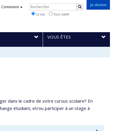
Rechercher
Je donne
Connexion
Rechercher
Ce site
Tout UdeM
VOUS ÊTES
ger dans le cadre de votre cursus scolaire? En
hange étudiant, et/ou participer à un stage à