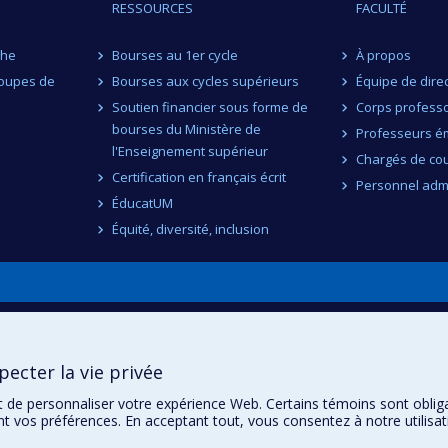
RESSOURCES
FACULTÉ
che
Bourses au 1er cycle
À propos
roupes de
Bourses aux cycles supérieurs
Équipe de dire
Soutien financier sous forme de
Corps professo
bourses du Ministère de
Professeurs ém
l'Enseignement supérieur
Chargés de co
Certification en français écrit
Personnel admi
ÉducatUM
Équité, diversité, inclusion
n
ecter la vie privée
t de personnaliser votre expérience Web. Certains témoins sont oblig
ent vos préférences. En acceptant tout, vous consentez à notre utili