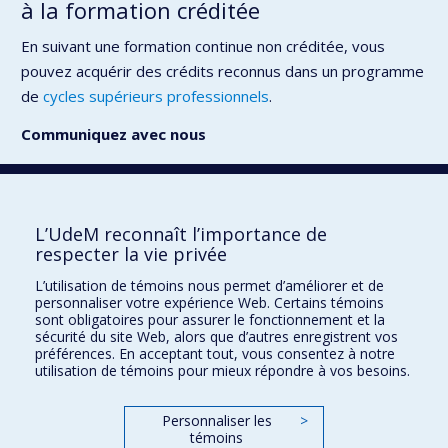
à la formation créditée
En suivant une formation continue non créditée, vous
pouvez acquérir des crédits reconnus dans un programme
de
cycles supérieurs professionnels
.
Communiquez avec nous
Courriel
L’UdeM reconnaît l’importance de
respecter la vie privée
L’utilisation de témoins nous permet d’améliorer et de
Faculté des sciences de l'éducation
personnaliser votre expérience Web. Certains témoins
sont obligatoires pour assurer le fonctionnement et la
Pavillon Marie-Victorin
sécurité du site Web, alors que d’autres enregistrent vos
préférences. En acceptant tout, vous consentez à notre
90, avenue Vincent-d'Indy
utilisation de témoins pour mieux répondre à vos besoins.
Montréal (Québec) H2V 2S9
Personnaliser les
>
témoins