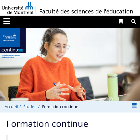
Passer
/
Faculté des sciences de l'éducation
au
contenu
Liens 
R
Menu
N
Accueil
Études
Formation continue
Formation continue