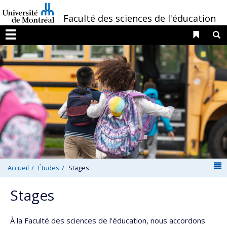
Passer
/
Faculté des sciences de l'éducation
au
contenu
Liens 
R
Menu
N
Accueil
Études
Stages
Stages
À la Faculté des sciences de l'éducation, nous accordons