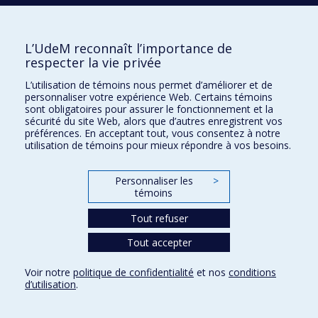
L’UdeM reconnaît l’importance de
respecter la vie privée
Faculté des sciences de l'éducation
L’utilisation de témoins nous permet d’améliorer et de
Pavillon Marie-Victorin
personnaliser votre expérience Web. Certains témoins
90, avenue Vincent-d'Indy
sont obligatoires pour assurer le fonctionnement et la
Montréal (Québec) H2V 2S9
sécurité du site Web, alors que d’autres enregistrent vos
préférences. En acceptant tout, vous consentez à notre
utilisation de témoins pour mieux répondre à vos besoins.
Personnaliser les
>
témoins
Tout refuser
Confidentialité
Tout accepter
Conditions d’utilisation
Paramètres des témoins
Voir notre
politique de confidentialité
et nos
conditions
Université de
d’utilisation
.
Montréal