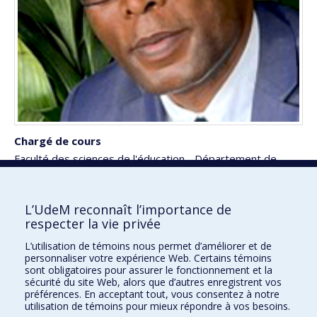
Chargé de cours
Faculté des sciences de l'éducation - Département de
psychopédagogie et d'andragogie
justin.ngoya@umontreal.ca
L’UdeM reconnaît l’importance de
respecter la vie privée
L’utilisation de témoins nous permet d’améliorer et de
Faculté des sciences de l'éducation
personnaliser votre expérience Web. Certains témoins
sont obligatoires pour assurer le fonctionnement et la
Pavillon Marie-Victorin
sécurité du site Web, alors que d’autres enregistrent vos
90, avenue Vincent-d'Indy
préférences. En acceptant tout, vous consentez à notre
utilisation de témoins pour mieux répondre à vos besoins.
Montréal (Québec) H2V 2S9