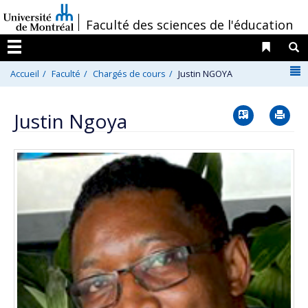
Passer
/
Faculté des sciences de l'éducation
au
contenu
Liens 
R
Menu
N
Accueil
Faculté
Chargés de cours
Justin NGOYA
Vcard
Im
Justin Ngoya