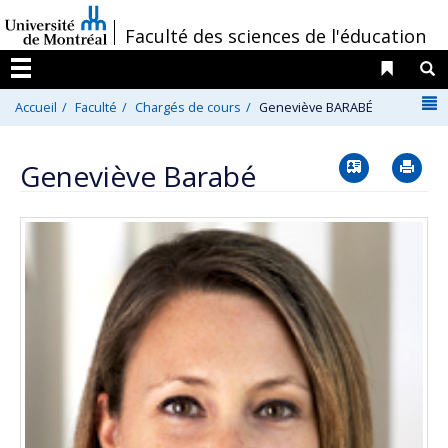
Passer
/
Faculté des sciences de l'éducation
au
contenu
Liens 
R
Menu
N
Accueil
Faculté
Chargés de cours
Geneviève BARABÉ
Vcard
Im
Geneviève Barabé