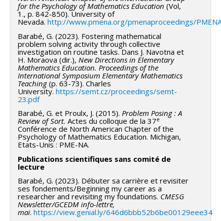
for the Psychology of Mathematics Education
(Vol,
1., p. 842-850). University of
Nevada.
http://www.pmena.org/pmenaproceedings/PME
Barabé, G. (2023). Fostering mathematical
problem solving activity through collective
investigation on routine tasks. Dans J. Navotna et
H. Moraova (dir.),
New Directions in Elementary
Mathematics Education. Proceedings of the
International Symposium Elementary Mathematics
Teaching
(p. 63-73). Charles
University.
https://semt.cz/proceedings/semt-
23.pdf
Barabé, G. et Proulx, J. (2015).
Problem Posing : A
e
Review of Sort.
Actes du colloque de la 37
Conférence de North American Chapter of the
Psychology of Mathematics Education. Michigan,
Etats-Unis : PME-NA.
Publications scientifiques sans comité de
lecture
Barabé, G. (2023). Débuter sa carrière et revisiter
ses fondements/Beginning my career as a
researcher and revisiting my foundations.
CMESG
Newsletter/GCEDM info-lettre,
mai
.
https://view.genial.ly/646d6bbb52b6be00129eee34