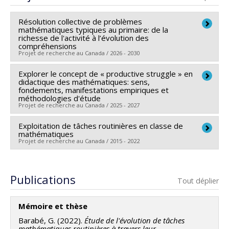
Résolution collective de problèmes
mathématiques typiques au primaire: de la
richesse de l'activité à l’évolution des
compréhensions
Projet de recherche au Canada / 2026 - 2030
Explorer le concept de « productive struggle » en
Chercheur principal :
Geneviève Barabé
didactique des mathématiques: sens,
Sources de financement :
FRQSC/Fonds de recherche
fondements, manifestations empiriques et
méthodologies d'étude
du Québec - Société et culture (FQRSC)
Projet de recherche au Canada / 2025 - 2027
Programmes de subvention :
PV113813-(NP) Soutien
à la recherche pour la relève professorale
Exploitation de tâches routinières en classe de
Chercheur principal :
Geneviève Barabé
mathématiques
Sources de financement :
CRSH/Conseil de recherches
Projet de recherche au Canada / 2015 - 2022
en sciences humaines du Canada
Chercheur principal :
Geneviève Barabé
Programmes de subvention :
PVX20020-Subvention
Sources de financement :
FRQSC/Fonds de recherche
Publications
institutionnelle du CRSH - Subventions d'exploration
Tout déplier
du Québec - Société et culture (FQRSC)
Programmes de subvention :
Mémoire et thèse
Barabé, G. (2022).
Étude de l'évolution de tâches
mathématiques routinières à travers leur