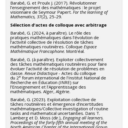
Barabé, G. et Proulx J. (2017). Révolutionner
l’enseignement des mathématiques : le projet
visionnaire de Seymour Papert.
For the learning of
Mathematics, 37
(2), 25-29.
Sélection d'actes de colloque avec arbitrage
Barabé, G. (2024, à paraître). Le rôle des
pratiques mathématiques dans l’évolution de
l’activité collective de résolution de tâches
mathématiques routinières. Colloque
Espace
Mathématique Francophone
. Montréal.
Barabé, G. (à paraître). Exploiter collectivement
des tâches mathématiques routinières pour faire
évoluer l’activité de résolution de problèmes en
classe.
Revue Didactique
- Actes du colloque
e
du 2
forum international de l’Institut National de
Recherche en Éducation (INRE) sur
l’Enseignement et l’Apprentissage des
mathématiques. Alger, Algérie.
Barabé, G. (2023). Exploitation collective de
tâches routinières et émergence d’incertitudes
mathématiques/Collective investigation of routine
tasks and mathematical uncertainties. Dans T.
Lamberg et D. Moss (dir.),
Engaging all learners.
Proceedings of the forty-fifth annual meeting of the
North American Chapter of the International Group