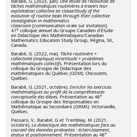
Barabé, G. (2023, juin).
Une étude de l’évolution de
tâches mathématiques routinières à travers leur
exploitation collective en classe/Study of the
evolution of routine tasks through their collective
investigation in mathematics
classroom
[communication orale sur invitation].
e
47
colloque annuel du Groupe Canadien d’Étude
en Didactique des Mathématiques/Canadian
Mathematics Education Study Group, Régina, SK,
Canada.
Barabé, G. (2022, mai).
Tâche routinière +
collectivité
(implique) incertitude + problèmes
mathématiques collectifs.
Présentation lors du
colloque du Groupe de Didactique des
mathématiques du Québec (GDM). Chicoutimi,
Québec.
Barabé, G. (2021, octobre).
Enrichir les exercices
mathématiques au profit de la compréhension
e
conceptuelle des élèves.
Présentation au 48
colloque du Groupe des Responsables en
Mathématique au Secondaire (GRMS). Victoriaville,
Québec.
Passaro, V., Barabé, G et Tremblay, M. (2021,
octobre).
La didactique des mathématiques face au
courant des données probantes : éclaircissement,
e
enjeux et positionnement.
Présentation au 48