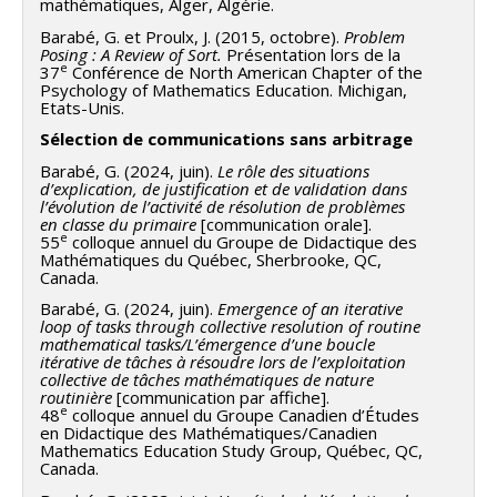
mathématiques, Alger, Algérie.
Barabé, G. et Proulx, J. (2015, octobre).
Problem
Posing : A Review of Sort.
Présentation lors de la
e
37
Conférence de North American Chapter of the
Psychology of Mathematics Education. Michigan,
Etats-Unis.
Sélection de communications sans arbitrage
Barabé, G. (2024, juin).
Le rôle des situations
d’explication, de justification et de validation dans
l’évolution de l’activité de résolution de problèmes
en classe du primaire
[communication orale].
e
55
colloque annuel du Groupe de Didactique des
Mathématiques du Québec, Sherbrooke, QC,
Canada.
Barabé, G. (2024, juin).
Emergence of an iterative
loop of tasks through collective resolution of routine
mathematical tasks/L’émergence d’une boucle
itérative de tâches à résoudre lors de l’exploitation
collective de tâches mathématiques de nature
routinière
[communication par affiche].
e
48
colloque annuel du Groupe Canadien d’Études
en Didactique des Mathématiques/Canadien
Mathematics Education Study Group, Québec, QC,
Canada.