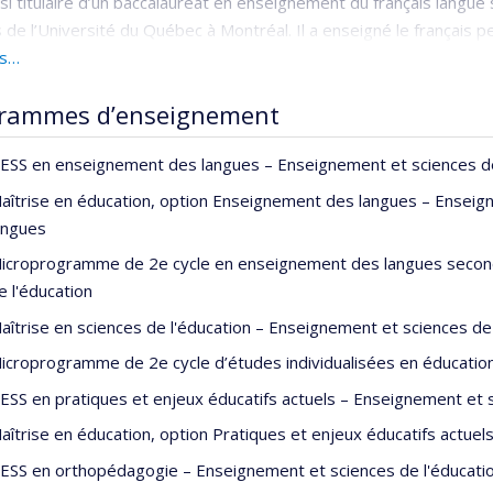
si titulaire d’un baccalauréat en enseignement du français langue
 de l’Université du Québec à Montréal. Il a enseigné le français 
 l'Université de Montréal et ses recherches actuelles concernent l
us…
s écrit et des difficultés qui y sont associées.
rammes d’enseignement
ESS en enseignement des langues – Enseignement et sciences de 
aîtrise en éducation, option Enseignement des langues – Enseign
angues
icroprogramme de 2e cycle en enseignement des langues second
e l'éducation
aîtrise en sciences de l'éducation – Enseignement et sciences de 
icroprogramme de 2e cycle d’études individualisées en éducation
ESS en pratiques et enjeux éducatifs actuels – Enseignement et s
aîtrise en éducation, option Pratiques et enjeux éducatifs actuel
ESS en orthopédagogie – Enseignement et sciences de l'éducation