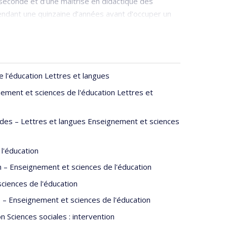
 seconde et d’une maîtrise en didactique des
pendant une quinzaine d’années avant d'occuper un
'apprentissage de la lecture et de l’écriture du
l'éducation Lettres et langues
ement et sciences de l'éducation Lettres et
es – Lettres et langues Enseignement et sciences
l'éducation
 – Enseignement et sciences de l'éducation
ciences de l'éducation
s – Enseignement et sciences de l'éducation
 Sciences sociales : intervention