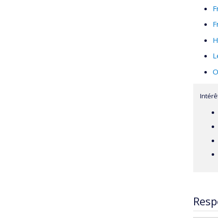
F
F
H
L
O
Intér
Resp