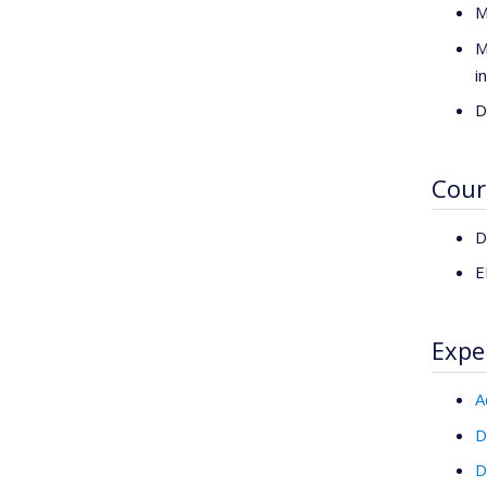
M
M
i
D
Cour
D
E
Expe
A
D
D