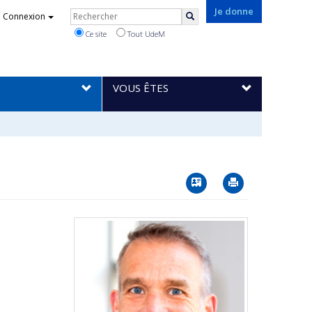
Rechercher
Je donne
Connexion
Rechercher
Ce site
Tout UdeM
VOUS ÊTES
Vcard
Imprimer