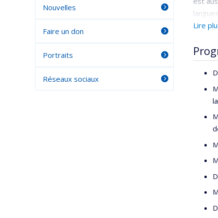
est aus
Nouvelles
langues
poste à
Lire pl
Faire un don
françai
Prog
Portraits
D
Réseaux sociaux
M
l
M
d
M
M
D
M
D