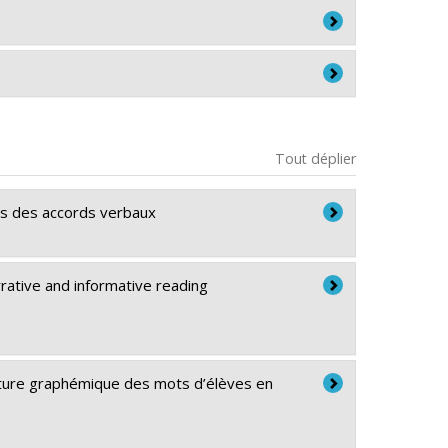
ocessing and literacy development: Current issues
, UK, juillet.
Tout déplier
hographe sans papier ni crayon – Ensemble 1 : 6-8
entations lexicales et incidences sur les pratiques
, mai.
as des accords verbaux
hographe sans papier ni crayon – Ensemble 2 : 8-10
uations d’apprentissage, d’évaluation et
ski, mai.
ative and informative reading
hographe sans papier ni crayon – Ensemble 3 : 10-
important for delayed readers? From descriptive to
age (IASCL), Amsterdam, juillet.
ognition: The case of deaf readers
, Society for the
cture graphémique des mots d’élèves en
emier cycle. Formation offerte aux enseignants
nelles
, Association francophone pour le savoir