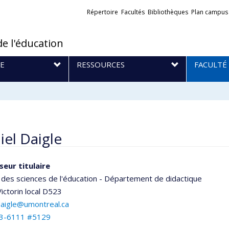
Liens
Répertoire
Facultés
Bibliothèques
Plan campus
externes
de l'éducation
E
RESSOURCES
FACULTÉ
iel Daigle
seur titulaire
 des sciences de l'éducation - Département de didactique
ictorin
local D523
daigle@umontreal.ca
3-6111 #5129