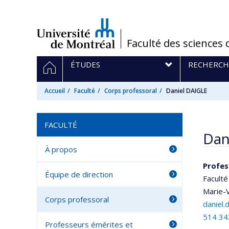
Passer
au
contenu
/
Faculté des sciences 
Navigation
ACCUEIL
ÉTUDES
RECHERCH
principale
Accueil
Faculté
Corps professoral
Daniel DAIGLE
FACULTÉ
Dan
À propos
Profes
Équipe de direction
Faculté
Marie-V
Corps professoral
daniel.
514 34
Professeurs émérites et