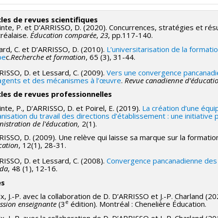
rammes de subvention :
PVX20020-Subvention institutionnelle du
loppement : Émergence
cles de revues scientifiques
nte, P. et D’ARRISSO, D. (2020). Concurrences, stratégies et résu
réalaise.
Éducation comparée
,
23
, pp.117-140.
ard, C. et D’ARRISSO, D. (2010).
L’universitarisation de la format
be
c.
Recherche et formation
, 65 (3), 31-44.
RISSO, D. et Lessard, C. (2009).
Vers une convergence pancanadie
agents et des mécanismes à l’œuvre
.
Revue canadienne d’éducati
cles de revues professionnelles
nte, P., D’ARRISSO, D. et Poirel, E. (2019).
La création d’une équi
anisation du travail des directions d’établissement : une initiativ
istration de l'éducation,
2(1).
ISSO, D. (2009). Une relève qui laisse sa marque sur la formation
cation
, 12(1), 28-31.
RISSO, D. et Lessard, C. (2008).
Convergence pancanadienne des p
da
, 48 (1), 12-16.
es
x, J.-P. avec la collaboration de D. D’ARRISSO et J.-P. Charland (2
e
ssion enseignante
(3
édition). Montréal : Chenelière Éducation.
x, J.-P. avec la collaboration de D. D’ARRISSO et J.-P. Charland (2