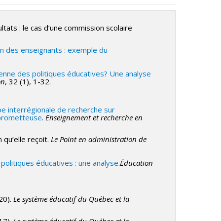
 CRSH - Subventions d'exploration
ltats : le cas d’une commission scolaire
ion des enseignants : exemple du
nne des politiques éducatives? Une analyse
on
, 32 (1), 1-32.
pe interrégionale de recherche sur
e prometteuse
.
Enseignement et recherche en
 qu’elle reçoit.
Le Point en administration de
olitiques éducatives : une analyse
.
Éducation
020).
Le système éducatif du Québec et la
017).
Le système éducatif du Québec et la