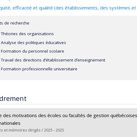
quité, efficacité et qualité (des établissements, des systèmes et
2002 à 2003 - Coordonnateur - Faculté des sciences de l'éd
1999 à 2000 - Assistant de recherche - Département des sci
êts de recherche
Montréal
Théories des organisations
Analyse des politiques éducatives
Formation du personnel scolaire
Travail des directions d’établissement d’enseignement
Formation professionnelle universitaire
drement
e des motivations des écoles ou facultés de gestion québécoises 
nationales
s et mémoires dirigés / 2025 - 2025