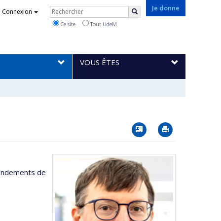
Rechercher
Je donne
Connexion
Rechercher
Ce site
Tout UdeM
VOUS ÊTES
Vcard
Imprimer
 fondements de