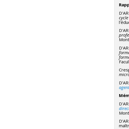
Rap
D'ARR
cycle
l'édu
D'ARR
profe
Montr
D'ARR
forma
forma
Facul
Cresp
micro
D’ARR
agent
Mémo
D'AR
direc
Mont
D’AR
maît