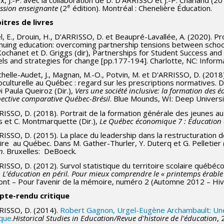
e
ssion enseignante
(2
édition). Montréal : Chenelière Éducation.
itres de livres
l, E., Drouin, H., D’ARRISSO, D. et Beaupré-Lavallée, A. (2020). 
inuing education: overcoming partnership tensions between schoo
 Kochanet et D. Griggs (dir), Partnerships for Student Success a
ls and strategies for change [pp.177-194]. Charlotte, NC: Inform
helle-Audet, J., Magnan, M.-O., Potvin, M. et D'ARRISSO, D. (2018)
culturelle au Québec : regard sur les prescriptions normatives. D
Di Paula Queiroz (Dir.),
Vers une société inclusive: la formation des é
ective comparative Québec-Brésil
. Blue Mounds, WI: Deep Univers
RISSO, D. (2018). Portrait de la formation générale des jeunes a
s et C. Montmarquette (Dir.),
Le Québec économique 7 : Éducation 
ISSO, D. (2015). La place du leadership dans la restructuration d
ire au Québec. Dans M. Gather-Thurler, Y. Duterq et G. Pelletier (
on
. Bruxelles: DeBoeck.
ISSO, D. (2012). Survol statistique du territoire scolaire québéco
.
L’éducation en péril. Pour mieux comprendre le « printemps érable
nt – Pour l’avenir de la mémoire, numéro 2 (Automne 2012 – Hive
te-rendu critique
RISSO, D. (2014).
Robert Gagnon, Urgel-Eugène Archambault: Une v
ique
.
Historical Studies in Education/Revue d'histoire de l'éducation
, 