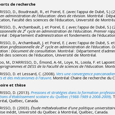
ports
de recherche
ISSO, D., Boudreault, R., et Poirel, E. (avec l'appui de Dubé, S.) (2
 en administration de l'éducation: devis de révision
. Montréal : Dép
cation, Faculté des sciences de l'éducation, Université de Montréa
ISSO, D., Archambault, J. et Poirel, E. ( avec l'appui de Dubé, S.)
e
ssionnelle de 2
cycle en administration de l'éducation. Premier rapp
éal : Département d'administration et fondements de l'éducation,
ISSO, D., Archambault, J. et Poirel, E. ( avec l'appui de Dubé, S. et
e
tion professionnelle de 2
cycle en administration de l’éducation. Ori
tion : Document de consultation
. Montréal : Département d'admin
té des sciences de l'éducation, Université de Montréal.
o, M., D’ARRISSO, D., Émond, A.‐M., Loye, N., Loiola, F. et Lapoint
programmes et DESS de la Faculté de sciences de l’éducation
. Mont
ISSO, D. et Lessard, C. (2008).
Vers une convergence pancanadienn
s et des mécanismes à l’œuvre
. Montréal: Chaire de recherche du C
ire et thèse
RISSO, D. (2013).
Pressions et stratégies dans la formation professio
tions d'établissement scolaire du Québec (1988-1989 à 2008-2009)
. 
réal, Québec, Canada.
RISSO, D. (2003).
Étude métaévaluative d’une politique universitai
rise inédit, Université du Québec à Montréal, Québec, Canada.