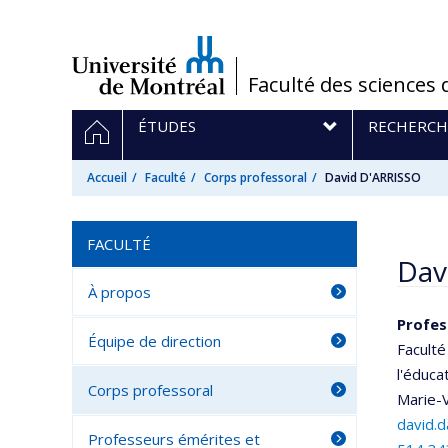
Passer
au
contenu
/
Faculté des sciences 
Navigation
ACCUEIL
ÉTUDES
RECHERCH
principale
Accueil
Faculté
Corps professoral
David D'ARRISSO
FACULTÉ
Dav
À propos
Profes
Équipe de direction
Faculté
l'éduca
Corps professoral
Marie-V
david.
Professeurs émérites et