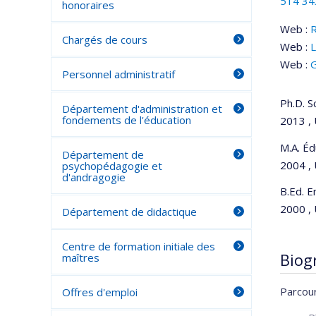
514 34
honoraires
Web :
Chargés de cours
Web :
L
Web :
G
Personnel administratif
Ph.D. S
Département d'administration et
fondements de l'éducation
2013 , 
M.A. Éd
Département de
2004 , 
psychopédagogie et
d'andragogie
B.Ed. E
2000 , 
Département de didactique
Centre de formation initiale des
Biog
maîtres
Parcour
Offres d'emploi