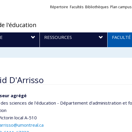
Liens
Répertoire
Facultés
Bibliothèques
Plan campus
externes
de l'éducation
E
RESSOURCES
FACULTÉ
id D'Arrisso
seur agrégé
 des sciences de l'éducation - Département d'administration et
tion
ictorin
local A-510
darrisso@umontreal.ca