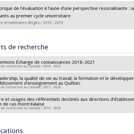
ômé(e) :
Duquette, Sara
brique de l’évaluation à l’aune d’une perspective resocialisante :
 :
Maîtrise
ants au premier cycle universitaire
ôme obtenu :
M.A.
s et mémoires dirigés / 2019 - 2019
 vers le document dans Papyrus
ômé(e) :
Segueda, Saïdou
 :
Doctorat
ets de recherche
ôme obtenu :
Ph. D.
 vers le document dans Papyrus
entions Échange de connaissances 2018-2021
 de recherche au Canada / 2018 - 2023
adership, la qualité de vie au travail, la formation et le dévelop
heur principal :
David D'Arrisso
ablissement d'enseignement au Québec
ces de financement :
CRSH/Conseil de recherches en sciences hu
 de recherche au Canada / 2017 - 2020
rammes de subvention :
PVXXXXXX-Subventions d'échange de co
e et usages des référentiels destinés aux directions d’établisse
heur principal :
Pierre Lapointe
,
Emmanuel Poirel
e de cas montréalaise
hercheurs :
David D'Arrisso
,
Christine Brabant
,
Roseline Garon
,
 de recherche au Canada / 2016 - 2018
atchez
heur principal :
David D'Arrisso
ces de financement :
FRQSC/Fonds de recherche du Québec - Soci
ces de financement :
CRSH/Conseil de recherches en sciences hu
ications
rammes de subvention :
PVXXXXXX-(SE) Programme Soutien aux é