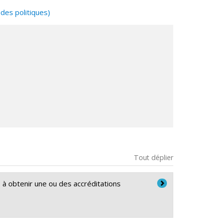
 des politiques)
ucation, Université du Québec à Montréal
ences de l'éducation - Université du Québec à
Tout déplier
à obtenir une ou des accréditations