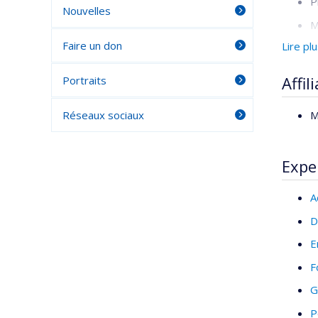
P
Nouvelles
M
Faire un don
Lire pl
B
Parcour
Affil
Portraits
E
M
Réseaux sociaux
E
Expe
A
D
E
F
G
P