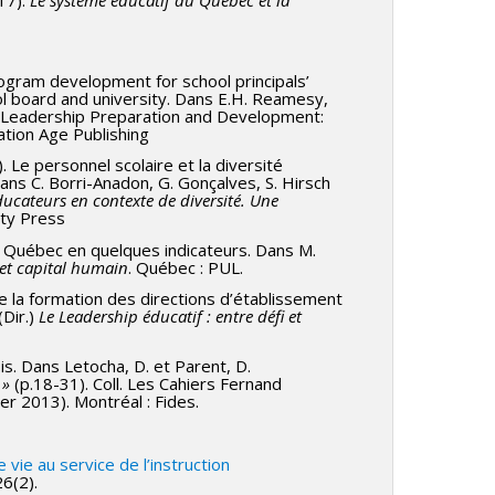
Program development for school principals’
l board and university. Dans E.H. Reamesy,
nd Leadership Preparation and Development:
ation Age Publishing
. Le personnel scolaire et la diversité
ans C. Borri-Anadon, G. Gonçalves, S. Hirsch
ducateurs en contexte de diversité. Une
ity Press
u Québec en quelques indicateurs. Dans M.
et capital humain
. Québec : PUL.
e la formation des directions d’établissement
Dir.)
Le Leadership éducatif : entre défi et
is. Dans Letocha, D. et Parent, D.
 »
(p.18-31). Coll. Les Cahiers Fernand
r 2013). Montréal : Fides.
ie au service de l’instruction
26(2).