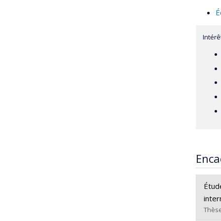
É
Intér
Enca
Étud
inter
Thèse