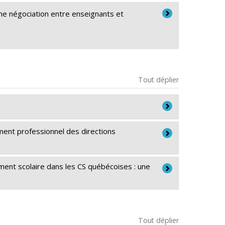
 une négociation entre enseignants et
Tout déplier
pement professionnel des directions
maines du Canada
nnaissances
ment scolaire dans les CS québécoises : une
Nancy Lauzon
,
Catherine Larouche
,
Jean
été et culture (FQRSC)
maines du Canada
quipes de recherche - Stade de
Tout déplier