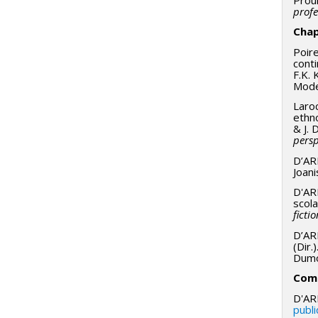
profe
Chap
Poire
cont
F.K.
Mode
Laroc
ethno
& J. 
persp
D’AR
Joani
D'ARR
scola
ficti
D’ARR
(Dir.)
Dumo
Comp
D'AR
publ