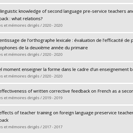
 vers le document dans Papyrus
ômé(e) :
Bazinet, Nadia
inguistic knowledge of second language pre-service teachers and 
 :
Doctorat
ack : what relations?
ôme obtenu :
Ph. D.
s et mémoires dirigés / 2020 - 2020
 vers le document dans Papyrus
ômé(e) :
Benmessaoud, Sirine
ntissage de l’orthographe lexicale : évaluation de l’efficacité d
 :
Maîtrise
cophones de la deuxième année du primaire
ôme obtenu :
M.A.
s et mémoires dirigés / 2020 - 2020
 vers le document dans Papyrus
ômé(e) :
Ruberto, Noémia
el moment enseigner la forme dans le cadre d’un enseignement ba
 :
Doctorat
s et mémoires dirigés / 2020 - 2020
ôme obtenu :
Ph. D.
ômé(e) :
Michaud, Gabriel
 vers le document dans Papyrus
effectiveness of written corrective feedback on French as a seco
 :
Doctorat
s et mémoires dirigés / 2019 - 2019
ôme obtenu :
Ph. D.
ômé(e) :
Bouhlal, Fatma
 vers le document dans Papyrus
ffects of teacher training on foreign language preservice teachers
 :
Doctorat
back
ôme obtenu :
Ph. D.
s et mémoires dirigés / 2017 - 2017