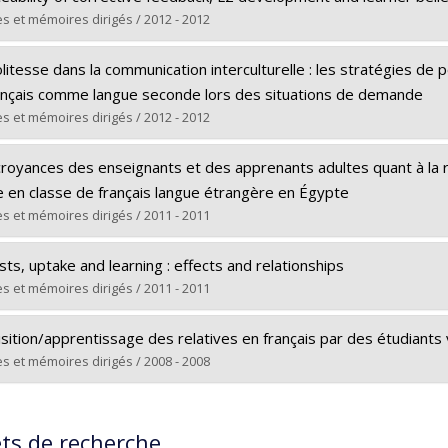
 :
Maîtrise
s et mémoires dirigés / 2012 - 2012
ôme obtenu :
M.A.
ômé(e) :
Kartchava, Eva
 vers le document dans Papyrus
litesse dans la communication interculturelle : les stratégies de 
 :
Doctorat
rançais comme langue seconde lors des situations de demande
ôme obtenu :
Ph. D.
s et mémoires dirigés / 2012 - 2012
 vers le document dans Papyrus
ômé(e) :
Bae, Jin Ah
royances des enseignants et des apprenants adultes quant à la rét
 :
Doctorat
e en classe de français langue étrangère en Égypte
ôme obtenu :
Ph. D.
s et mémoires dirigés / 2011 - 2011
 vers le document dans Papyrus
ômé(e) :
Mohamed Hassan Mohamed, Rania
ts, uptake and learning : effects and relationships
 :
Doctorat
s et mémoires dirigés / 2011 - 2011
ôme obtenu :
Ph. D.
ômé(e) :
Taddarth, Assma
 vers le document dans Papyrus
sition/apprentissage des relatives en français par des étudiants
 :
Maîtrise
s et mémoires dirigés / 2008 - 2008
ôme obtenu :
M.A.
ômé(e) :
Vu, Ha Nguyen
 vers le document dans Papyrus
 :
Maîtrise
ets de recherche