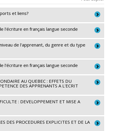
ports et liens?
e l'écriture en français langue seconde
maines du Canada
 CRSH - Subventions d'exploration
u niveau de l'apprenant, du genre et du type
été et culture (FQRSC)
e l'écriture en français langue seconde
amme de recherche sur l'écriture
été et culture (FQRSC)
amme de recherche sur l'écriture
ONDAIRE AU QUEBEC : EFFETS DU
PETENCE DES APPRENANTS A L'ECRIT
été et culture (FQRSC)
FICULTE : DEVELOPPEMENT ET MISE A
nérique
été et culture (FQRSC)
 DES PROCEDURES EXPLICITES ET DE LA
amme de recherche sur l'écriture
m Ammar
,
Chantal Ouellet
,
Nathalie Prévost