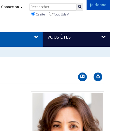
Rechercher
Je donne
Connexion
Rechercher
Ce site
Tout UdeM
VOUS ÊTES
Vcard
Imprimer