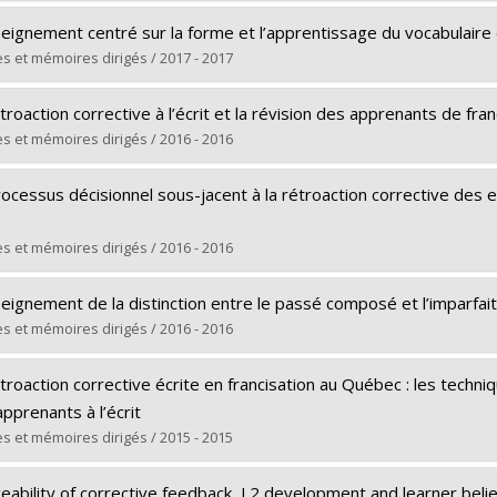
 vers le document dans Papyrus
ômé(e) :
Taddarth, Assma
seignement centré sur la forme et l’apprentissage du vocabulaire
 :
Doctorat
s et mémoires dirigés / 2017 - 2017
ôme obtenu :
Ph. D.
ômé(e) :
Gazerani, Farzin
 vers le document dans Papyrus
troaction corrective à l’écrit et la révision des apprenants de fr
 :
Doctorat
s et mémoires dirigés / 2016 - 2016
ôme obtenu :
Ph. D.
ômé(e) :
Lamarre, Jennifer
 vers le document dans Papyrus
ocessus décisionnel sous-jacent à la rétroaction corrective des 
 :
Maîtrise
ôme obtenu :
M.A.
s et mémoires dirigés / 2016 - 2016
 vers le document dans Papyrus
ômé(e) :
Torrent, Marie-Françoise
eignement de la distinction entre le passé composé et l’imparfai
 :
Maîtrise
s et mémoires dirigés / 2016 - 2016
ôme obtenu :
M.A.
ômé(e) :
Thibault-Lanctôt, Éveline
 vers le document dans Papyrus
troaction corrective écrite en francisation au Québec : les techn
 :
Maîtrise
pprenants à l’écrit
ôme obtenu :
M.A.
s et mémoires dirigés / 2015 - 2015
 vers le document dans Papyrus
ômé(e) :
Rouleau-Girard, Élaine
eability of corrective feedback, L2 development and learner beli