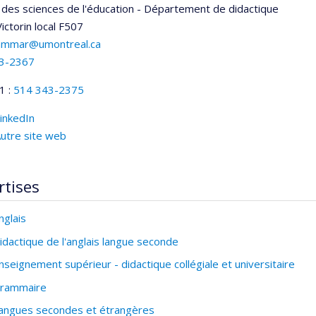
 des sciences de l'éducation - Département de didactique
ictorin
local F507
ammar@umontreal.ca
3-2367
1 :
514 343-2375
inkedIn
utre site web
rtises
nglais
idactique de l'anglais langue seconde
nseignement supérieur - didactique collégiale et universitaire
rammaire
angues secondes et étrangères