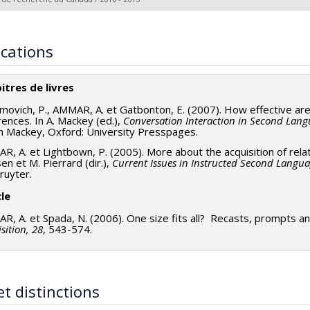
ces de financement :
FRQSC/Fonds de recherche du Québec - Soci
heur principal :
Daniel Daigle
rammes de subvention :
PVXXXXXX-(AC) Action concertée - progr
hercheurs :
Isabelle Montésinos-Gelet
,
Ahlem Ammar
ications
ces de financement :
FRQSC/Fonds de recherche du Québec - Soci
rammes de subvention :
PVXXXXXX-(AC) Programme des actions
itres de livres
movich, P., AMMAR, A. et Gatbonton, E. (2007). How effective are 
rences. In A. Mackey (ed.),
Conversation Interaction in Second Langua
on Mackey, Oxford: University Presspages.
, A. et Lightbown, P. (2005). More about the acquisition of relati
n et M. Pierrard (dir.),
Current Issues in Instructed Second Langu
ruyter.
cle
, A. et Spada, N. (2006). One size fits all? Recasts, prompts an
sition, 28
, 543-574.
et distinctions