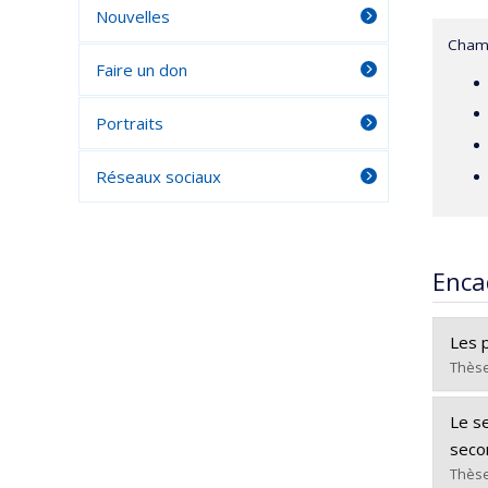
Nouvelles
Champ
Faire un don
Portraits
Réseaux sociaux
Enca
Les 
Thèse
Dipl
Le se
Cycle
seco
Dipl
Thèse