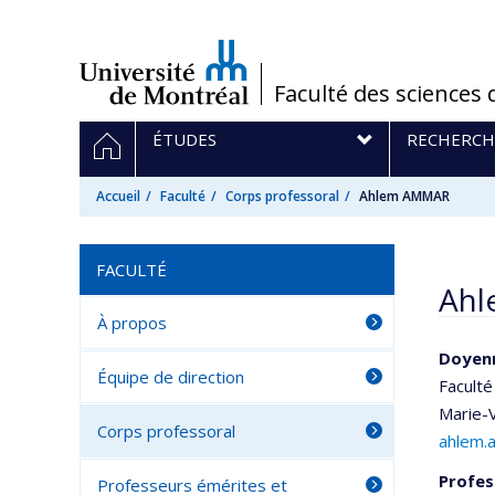
Passer
au
contenu
/
Faculté des sciences 
Navigation
ACCUEIL
ÉTUDES
RECHERCH
principale
Accueil
Faculté
Corps professoral
Ahlem AMMAR
FACULTÉ
Ahl
À propos
Doyen
Équipe de direction
Faculté
Marie-V
Corps professoral
ahlem.
Profes
Professeurs émérites et