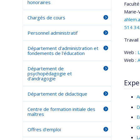
honoraires
Faculté
Marie-V
Chargés de cours
ahlem.
514 34
Personnel administratif
Travail 
Département d'administration et
Web :
L
fondements de l'éducation
Web :
A
Département de
psychopédagogie et
d'andragogie
Expe
Département de didactique
A
D
Centre de formation initiale des
maîtres
E
G
Offres d'emploi
L