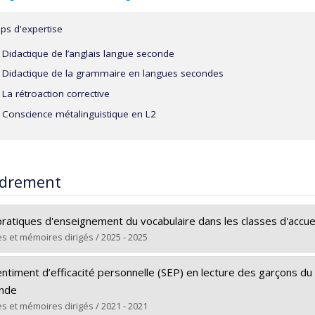
s d'expertise
Didactique de l’anglais langue seconde
Didactique de la grammaire en langues secondes
La rétroaction corrective
Conscience métalinguistique en L2
drement
pratiques d'enseignement du vocabulaire dans les classes d'accue
s et mémoires dirigés / 2025 - 2025
ômé(e) :
Alahmadi, Hana
ntiment d’efficacité personnelle (SEP) en lecture des garçons du
 :
Doctorat
nde
ôme obtenu :
Ph. D.
s et mémoires dirigés / 2021 - 2021