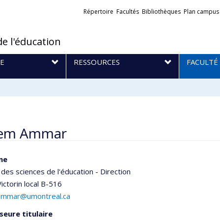
Liens
Répertoire
Facultés
Bibliothèques
Plan campus
externes
de l'éducation
E
RESSOURCES
FACULTÉ
em Ammar
ne
 des sciences de l'éducation - Direction
ictorin
local B-516
ammar@umontreal.ca
seure titulaire