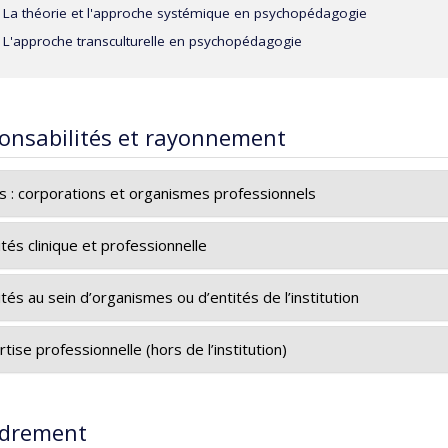
La théorie et l'approche systémique en psychopédagogie
L'approche transculturelle en psychopédagogie
onsabilités et rayonnement
es : corporations et organismes professionnels
re de l'Ordre des Psychologues du Québec
ités clinique et professionnelle
tion de séminaires interinstitutionnelles et interculturelles.
ités au sein d’organismes ou d’entités de l’institution
rvisions de groupe (Équipes cliniques, équipes-écoles)
re du Conseil de la Faculté des sciences de l'éducation
tise professionnelle (hors de l’institution)
visions individuelles (Psychologues oeuvrant en milieu éducatif;
re du Comité de gestion de la Chaire des relations éthniques de 
té scientifique de La Maison Bleue
drement