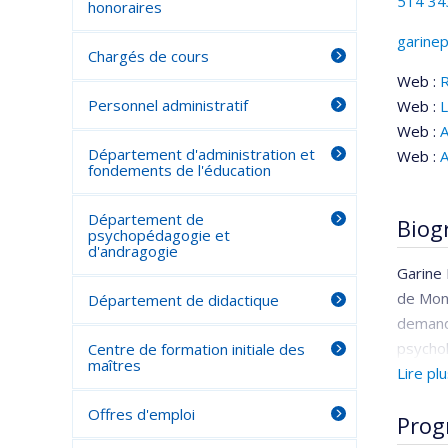
514 34
honoraires
garine
Chargés de cours
Cour
Web :
Personnel administratif
Web :
L
Web :
A
Département d'administration et
Web :
A
fondements de l'éducation
Département de
Biog
psychopédagogie et
d'andragogie
Garine 
de Mont
Département de didactique
demande
psycho
Centre de formation initiale des
maîtres
Lire pl
Garine 
où elle
Offres d'emploi
Prog
et les 