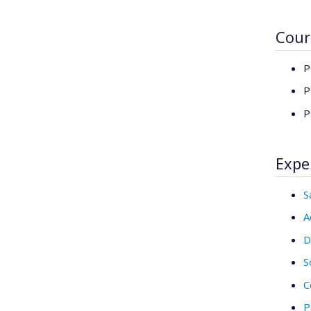
Cour
P
P
P
Expe
S
A
D
S
C
P