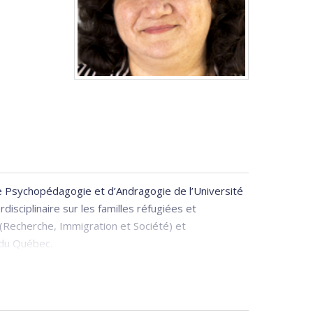
e Psychopédagogie et d’Andragogie de l’Université
disciplinaire sur les familles réfugiées et
(Recherche, Immigration et Société) et
du Québec.
travaillé avec Médecins Sans Frontières en Arménie
ologie clinique. Sa recherche portait sur les deuils
 Rentrée au Liban en 1996, elle y a travaillé en