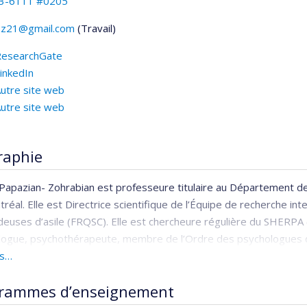
3-6111 #0205
pz21@gmail.com
(Travail)
riels
ResearchGate
inkedIn
utre site web
utre site web
raphie
Papazian- Zohrabian est professeure titulaire au Département d
réal. Elle est Directrice scientifique de l’Équipe de recherche inter
uses d’asile (FRQSC). Elle est chercheure régulière du SHERPA 
logue, psychothérapeute, membre de l’Ordre des psychologues 
us…
Papazian-Zohrabian est née et a fait ses études au Liban. Elle a 
 a effectué sa recherche pour l’obtention de son Doctorat en psych
rammes d’enseignement
traumatismes psychiques de guerre des enfants du Haut-Karabagh.