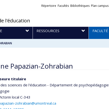
Liens
Répertoire
Facultés
Bibliothèques
Plan campus
externes
de l'éducation
E
RESSOURCES
FACULTÉ
OHRABIAN
ine Papazian-Zohrabian
seure titulaire
 des sciences de l'éducation - Département de psychopédagogie
agogie
ictorin
local C-343
.papazian-zohrabian@umontreal.ca