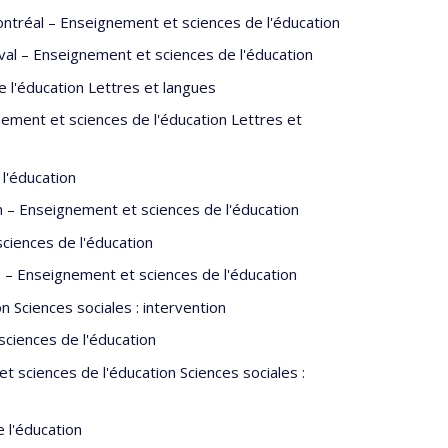
e universitaire (enseignement et recherche) à
ntréal – Enseignement et sciences de l'éducation
nais d’éducateurs de 2002 à 2010. Elle est installée au
al – Enseignement et sciences de l'éducation
l'éducation Lettres et langues
ations portent sur le développement de l’enfant,
ement et sciences de l'éducation Lettres et
 influence sur la santé mentale des jeunes, les
transmission, leur influence sur l’adaptation de
entitaire.
l'éducation
 – Enseignement et sciences de l'éducation
 parcours pré, péri et post migratoire des élèves
sychologique des élèves en milieu scolaire et visent
ciences de l'éducation
aux outils pour les milieux éducatifs.
s – Enseignement et sciences de l'éducation
 Sciences sociales : intervention
ciences de l'éducation
sciences de l'éducation Sciences sociales :
 l'éducation