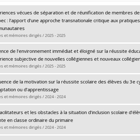
riences vécues de séparation et de réunification de membres de f
c : l’apport d’une approche transnationale critique aux pratiques
unautaires
s et mémoires dirigés / 2025 - 2025
ômé(e) :
Richard, Myriam
ence de l’environnement immédiat et éloigné sur la réussite éducat
 :
Doctorat
rience subjective de nouvelles collégiennes et nouveaux collégie
ôme obtenu :
Ph. D.
s et mémoires dirigés / 2025 - 2025
 vers le document dans Papyrus
ômé(e) :
Alhazim, Karla
luence de la motivation sur la réussite scolaire des élèves du 3e c
 :
Maîtrise
aptation ou d’apprentissage
ôme obtenu :
M.A.
s et mémoires dirigés / 2024 - 2024
 vers le document dans Papyrus
ômé(e) :
Karaa, Naila Ikram
acilitateurs et les obstacles à la situation d’inclusion scolaire d’
 :
Maîtrise
te en classe ordinaire du primaire
ôme obtenu :
M.A.
s et mémoires dirigés / 2024 - 2024
 vers le document dans Papyrus