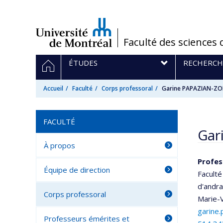
Passer
au
contenu
/
Faculté des sciences 
Navigation
ACCUEIL
ÉTUDES
RECHERCH
principale
Accueil
Faculté
Corps professoral
Garine PAPAZIAN-Z
FACULTÉ
Gar
À propos
Profes
Équipe de direction
Faculté
d'andr
Corps professoral
Marie-V
garine
Professeurs émérites et