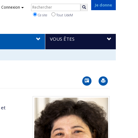
Rechercher
Je donne
Connexion
Rechercher
Ce site
Tout UdeM
VOUS ÊTES
Vcard
Imprimer
 et