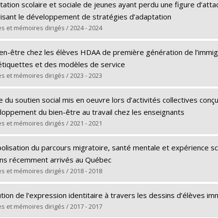
ômé(e) :
Montesano, Gabrielle
tation scolaire et sociale de jeunes ayant perdu une figure d’a
 :
Maîtrise
risant le développement de stratégies d’adaptation
ôme obtenu :
M.A.
s et mémoires dirigés / 2024 - 2024
 vers le document dans Papyrus
ômé(e) :
Le Normand, Célia S.
en-être chez les élèves HDAA de première génération de l’immigrat
 :
Doctorat
étiquettes et des modèles de service
ôme obtenu :
Ph. D.
s et mémoires dirigés / 2023 - 2023
 vers le document dans Papyrus
ômé(e) :
Béland, Marie-Pascale
 du soutien social mis en oeuvre lors d’activités collectives con
 :
Maîtrise
loppement du bien-être au travail chez les enseignants
ôme obtenu :
M.A.
s et mémoires dirigés / 2021 - 2021
 vers le document dans Papyrus
ômé(e) :
Mamprin, Caterina
lisation du parcours migratoire, santé mentale et expérience sco
 :
Doctorat
ens récemment arrivés au Québec
ôme obtenu :
Ph. D.
s et mémoires dirigés / 2018 - 2018
 vers le document dans Papyrus
ômé(e) :
Turpin-Samson, Alyssa
tion de l’expression identitaire à travers les dessins d’élèves im
 :
Maîtrise
s et mémoires dirigés / 2017 - 2017