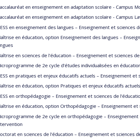
e psychologue clinicienne. Après 2 ans, elle a entamé une carrièr
accalauréat en enseignement en adaptation scolaire - Campus Mo
rsité Saint-Joseph de Beyrouth. Elle y a aussi dirigé l’Institut liba
accalauréat en enseignement en adaptation scolaire - Campus Lav
depuis juin 2010.
ESS en enseignement des langues – Enseignement et sciences de 
érience clinique, ses recherches, son enseignement et ses public
aîtrise en éducation, option Enseignement des langues – Enseign
ptation et ses apprentissages, les processus migratoires et leur
angues
us normaux et pathologiques des deuils, les traumatismes et leur 
t et ses apprentissages ainsi que la construction et l’expression id
aîtrise en sciences de l'éducation – Enseignement et sciences de 
icroprogramme de 2e cycle d’études individualisées en éducation
ncipaux projets de recherche financés par le CRSH portent sur le
nts, réfugiés et demandeurs d’asile, la promotion du bien-être p
ESS en pratiques et enjeux éducatifs actuels – Enseignement et s
loppement de nouvelles pratiques ainsi que la production de nouve
aîtrise en éducation, option Pratiques et enjeux éducatifs actuel
ESS en orthopédagogie – Enseignement et sciences de l'éducation
aîtrise en éducation, option Orthopédagogie – Enseignement et s
icroprogramme de 2e cycle en orthopédagogie – Enseignement et 
ntervention
octorat en sciences de l'éducation – Enseignement et sciences de