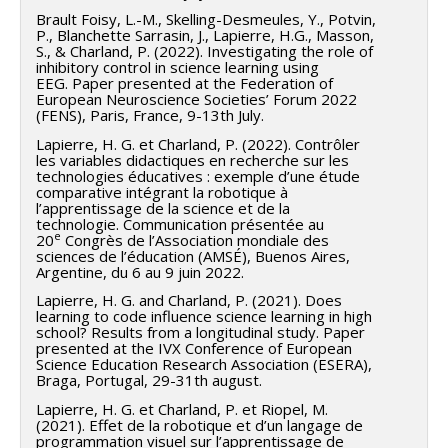
Brault Foisy, L.-M., Skelling-Desmeules, Y., Potvin,
P., Blanchette Sarrasin, J., Lapierre, H.G., Masson,
S., & Charland, P. (2022). Investigating the role of
inhibitory control in science learning using
EEG. Paper presented at the Federation of
European Neuroscience Societies’ Forum 2022
(FENS), Paris, France, 9-13th July.
Lapierre, H. G. et Charland, P. (2022). Contrôler
les variables didactiques en recherche sur les
technologies éducatives : exemple d’une étude
comparative intégrant la robotique à
l’apprentissage de la science et de la
technologie. Communication présentée au
e
20
Congrès de l’Association mondiale des
sciences de l’éducation (AMSÉ), Buenos Aires,
Argentine, du 6 au 9 juin 2022.
Lapierre, H. G. and Charland, P. (2021). Does
learning to code influence science learning in high
school? Results from a longitudinal study. Paper
presented at the IVX Conference of European
Science Education Research Association (ESERA),
Braga, Portugal, 29-31th august.
Lapierre, H. G. et Charland, P. et Riopel, M.
(2021). Effet de la robotique et d’un langage de
programmation visuel sur l’apprentissage de