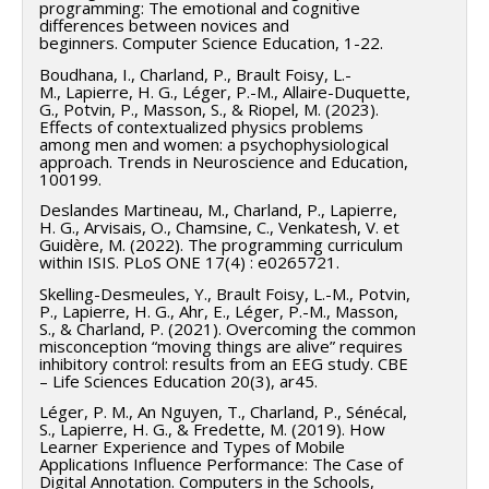
programming: The emotional and cognitive
differences between novices and
beginners. Computer Science Education, 1-22.
Boudhana, I., Charland, P., Brault Foisy, L.-
M., Lapierre, H. G., Léger, P.-M., Allaire-Duquette,
G., Potvin, P., Masson, S., & Riopel, M. (2023).
Effects of contextualized physics problems
among men and women: a psychophysiological
approach. Trends in Neuroscience and Education,
100199.
Deslandes Martineau, M., Charland, P., Lapierre,
H. G., Arvisais, O., Chamsine, C., Venkatesh, V. et
Guidère, M. (2022). The programming curriculum
within ISIS. PLoS ONE 17(4) : e0265721.
Skelling-Desmeules, Y., Brault Foisy, L.-M., Potvin,
P., Lapierre, H. G., Ahr, E., Léger, P.-M., Masson,
S., & Charland, P. (2021). Overcoming the common
misconception “moving things are alive” requires
inhibitory control: results from an EEG study. CBE
– Life Sciences Education 20(3), ar45.
Léger, P. M., An Nguyen, T., Charland, P., Sénécal,
S., Lapierre, H. G., & Fredette, M. (2019). How
Learner Experience and Types of Mobile
Applications Influence Performance: The Case of
Digital Annotation. Computers in the Schools,