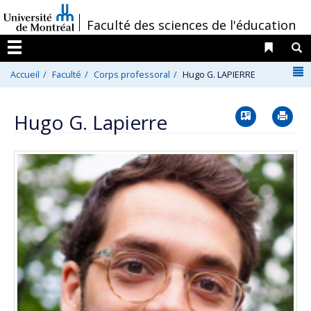
Passer
/
Faculté des sciences de l'éducation
au
contenu
Liens 
R
Menu
N
Accueil
Faculté
Corps professoral
Hugo G. LAPIERRE
Vcard
Im
Hugo G. Lapierre