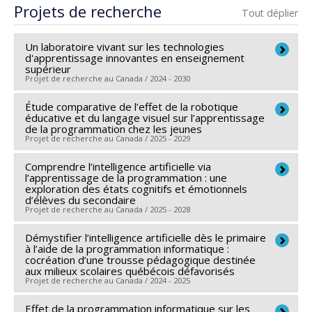
Projets de recherche
Tout déplier
Un laboratoire vivant sur les technologies
d'apprentissage innovantes en enseignement
supérieur
Projet de recherche au Canada / 2024 - 2030
Étude comparative de l’effet de la robotique
Sources de financement :
CRSH/Conseil de recherches
éducative et du langage visuel sur l’apprentissage
en sciences humaines du Canada
de la programmation chez les jeunes
Projet de recherche au Canada / 2025 - 2029
Programmes de subvention :
PV128152-Subvention
de partenariat
Comprendre l’intelligence artificielle via
Chercheur principal :
Hugo G. Lapierre
l’apprentissage de la programmation : une
Sources de financement :
FRQSC/Fonds de recherche
exploration des états cognitifs et émotionnels
d’élèves du secondaire
du Québec - Société et culture (FQRSC)
Projet de recherche au Canada / 2025 - 2028
Programmes de subvention :
PV113813-(NP) Soutien
à la recherche pour la relève professorale
Démystifier l’intelligence artificielle dès le primaire
Chercheur principal :
Hugo G. Lapierre
à l’aide de la programmation informatique :
Co-chercheurs :
Bruno Poellhuber
,
Normand Roy
,
cocréation d’une trousse pédagogique destinée
aux milieux scolaires québécois défavorisés
Pierre-Majorique Léger
Projet de recherche au Canada / 2024 - 2025
Sources de financement :
CRSH/Conseil de recherches
en sciences humaines du Canada
Effet de la programmation informatique sur les
Chercheur principal :
Hugo G. Lapierre