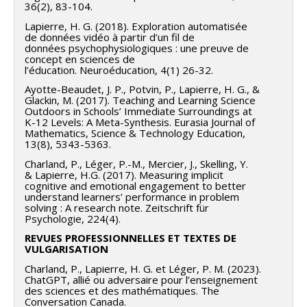
36(2), 83-104.
Lapierre, H. G. (2018). Exploration automatisée
de données vidéo à partir d’un fil de
données psychophysiologiques : une preuve de
concept en sciences de
l’éducation. Neuroéducation, 4(1) 26-32.
Ayotte-Beaudet, J. P., Potvin, P., Lapierre, H. G., &
Glackin, M. (2017). Teaching and Learning Science
Outdoors in Schools’ Immediate Surroundings at
K-12 Levels: A Meta-Synthesis. Eurasia Journal of
Mathematics, Science & Technology Education,
13(8), 5343-5363.
Charland, P., Léger, P.-M., Mercier, J., Skelling, Y.
& Lapierre, H.G. (2017). Measuring implicit
cognitive and emotional engagement to better
understand learners’ performance in problem
solving : A research note. Zeitschrift für
Psychologie, 224(4).
REVUES PROFESSIONNELLES ET TEXTES DE
VULGARISATION
Charland, P., Lapierre, H. G. et Léger, P. M. (2023).
ChatGPT, allié ou adversaire pour l’enseignement
des sciences et des mathématiques. The
Conversation Canada.