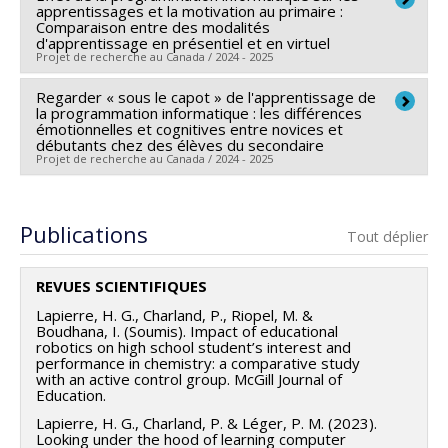
apprentissages et la motivation au primaire :
Programmes de subvention :
PV153480-Subventions
Sources de financement :
Université de Montréal
Comparaison entre des modalités
d'apprentissage en présentiel et en virtuel
de développement Savoir
Programmes de subvention :
PINTERNE-F.Internes
Projet de recherche au Canada / 2024 - 2025
de Recherche - Cas spéciaux du VRR (FDGEN006)
Regarder « sous le capot » de l'apprentissage de
Chercheur principal :
Hugo G. Lapierre
la programmation informatique : les différences
émotionnelles et cognitives entre novices et
débutants chez des élèves du secondaire
Projet de recherche au Canada / 2024 - 2025
Chercheur principal :
Hugo G. Lapierre
Publications
Tout déplier
REVUES SCIENTIFIQUES
Lapierre, H. G., Charland, P., Riopel, M. &
Boudhana, I. (Soumis). Impact of educational
robotics on high school student’s interest and
performance in chemistry: a comparative study
with an active control group. McGill Journal of
Education.
Lapierre, H. G., Charland, P. & Léger, P. M. (2023).
Looking under the hood of learning computer