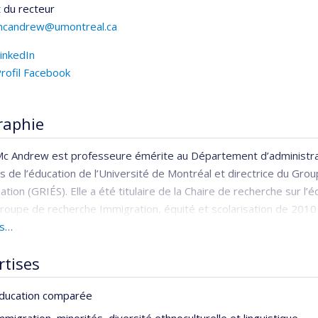
 du recteur
mcandrew@umontreal.ca
inkedIn
rofil Facebook
raphie
Mc Andrew
est professeure émérite au Département d’administrat
s de l’éducation de l’Université de Montréal et directrice du Gro
sation (GRIÉS). Elle a été titulaire de la Chaire de recherche sur 
roupe de recherche Immigration, équité et scolarisation de 201
té à l’école. Le débat québécois dans une perspective comparative
us…
et
ne, Irlande du Nord, Québec
, lui ont mérité respectivement, en 201
rtises
e canadienne et, en 2010, une nomination comme finaliste au Pri
ducation comparée