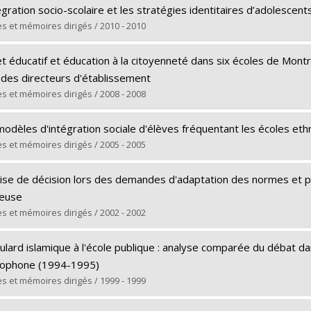
ômé(e) :
Bakhshaei, Mahsa
égration socio-scolaire et les stratégies identitaires d’adolescent
 :
Doctorat
s et mémoires dirigés / 2010 - 2010
ôme obtenu :
Ph. D.
ômé(e) :
Aghasi-Sorkhabi, Lida
 vers le document dans Papyrus
t éducatif et éducation à la citoyenneté dans six écoles de Mont
 :
Doctorat
 des directeurs d'établissement
ôme obtenu :
Ph. D.
s et mémoires dirigés / 2008 - 2008
 vers le document dans Papyrus
ômé(e) :
Gravel, Bernard
modèles d'intégration sociale d'élèves fréquentant les écoles et
 :
Doctorat
s et mémoires dirigés / 2005 - 2005
ôme obtenu :
Ph. D.
ômé(e) :
Sercia, Pierre
 vers le document dans Papyrus
ise de décision lors des demandes d'adaptation des normes et prat
 :
Doctorat
ieuse
ôme obtenu :
Ph. D.
s et mémoires dirigés / 2002 - 2002
 vers le document dans Papyrus
ômé(e) :
Jacquet, Marianne
ulard islamique à l'école publique : analyse comparée du débat d
 :
Doctorat
cophone (1994-1995)
ôme obtenu :
Ph. D.
s et mémoires dirigés / 1999 - 1999
 vers le document dans Papyrus