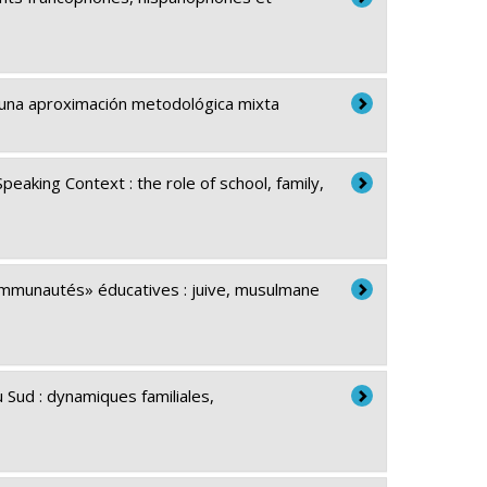
 una aproximación metodológica mixta
eaking Context : the role of school, family,
«communautés» éducatives : juive, musulmane
u Sud : dynamiques familiales,