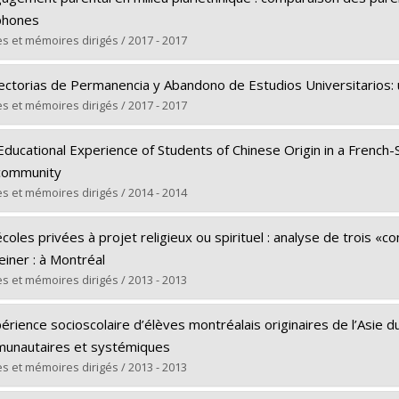
phones
s et mémoires dirigés / 2017 - 2017
ômé(e) :
Bissonnette, Evelyn
ectorias de Permanencia y Abandono de Estudios Universitarios:
 :
Maîtrise
s et mémoires dirigés / 2017 - 2017
ôme obtenu :
M.A.
ômé(e) :
Fonseca-Grandón, Gonzalo
 vers le document dans Papyrus
ducational Experience of Students of Chinese Origin in a French-Sp
 :
Doctorat
community
ôme obtenu :
Ph. D.
s et mémoires dirigés / 2014 - 2014
 vers le document dans Papyrus
ômé(e) :
Sun, Ming
coles privées à projet religieux ou spirituel : analyse de trois 
 :
Doctorat
einer : à Montréal
ôme obtenu :
Ph. D.
s et mémoires dirigés / 2013 - 2013
 vers le document dans Papyrus
ômé(e) :
Tremblay, Stéphanie
érience socioscolaire d’élèves montréalais originaires de l’Asie d
 :
Doctorat
unautaires et systémiques
ôme obtenu :
Ph. D.
s et mémoires dirigés / 2013 - 2013
 vers le document dans Papyrus