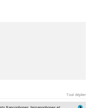
Tout déplier
ents francophones, hispanophones et