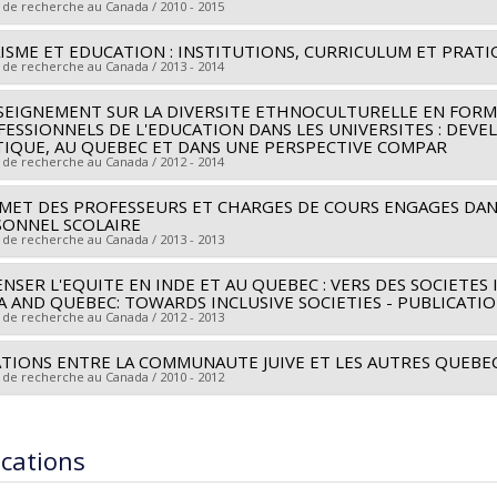
hercheurs :
Marie Mc Andrew
,
Maryse Potvin
,
Annie Pilote
edi
,
Richard Bourhis
,
Micheline Milot
,
Anne Saris
,
Catherine Ami
 de recherche au Canada / 2010 - 2015
ces de financement :
CRSH/Conseil de recherches en sciences hu
ces de financement :
FRQSC/Fonds de recherche du Québec - Soci
ISME ET EDUCATION : INSTITUTIONS, CURRICULUM ET PRAT
heur principal :
Marie Mc Andrew
rammes de subvention :
PV153480-Subventions de développeme
rammes de subvention :
PV129894-(RG) Programme Regroupeme
 de recherche au Canada / 2013 - 2014
hercheurs :
Fasal Kanouté
,
Françoise Armand
,
Jake Murdoch
,
Mic
nt
,
Maryse Potvin
,
Alain Carpentier
SEIGNEMENT SUR LA DIVERSITE ETHNOCULTURELLE EN FORMA
heur principal :
Marie Mc Andrew
ESSIONNELS DE L'EDUCATION DANS LES UNIVERSITES : DE
ces de financement :
FRQSC/Fonds de recherche du Québec - Soci
ces de financement :
Citoyenneté et immigration, Canada
TIQUE, AU QUEBEC ET DANS UNE PERSPECTIVE COMPAR
rammes de subvention :
 de recherche au Canada / 2012 - 2014
PVXXXXXX-(SE) Programme Soutien aux é
rammes de subvention :
loppement : Fonctionnement
MET DES PROFESSEURS ET CHARGES DE COURS ENGAGES DAN
heur principal :
Maryse Potvin
SONNEL SCOLAIRE
hercheurs :
Marie Mc Andrew
,
Fasal Kanouté
,
Françoise Armand
 de recherche au Canada / 2013 - 2013
ces de financement :
CRSH/Conseil de recherches en sciences hu
NSER L'EQUITE EN INDE ET AU QUEBEC : VERS DES SOCIETES 
heur principal :
Marie Mc Andrew
rammes de subvention :
PV153480-Subventions de développeme
A AND QUEBEC: TOWARDS INCLUSIVE SOCIETIES - PUBLICATI
ces de financement :
MESRST/Ministère de l'Enseignement supérieu
 de recherche au Canada / 2012 - 2013
nologie
TIONS ENTRE LA COMMUNAUTE JUIVE ET LES AUTRES QUEBECO
heur principal :
Marie Mc Andrew
rammes de subvention :
 de recherche au Canada / 2010 - 2012
ces de financement :
SQRC/Secr. Qc aux relations canadiennes
rammes de subvention :
heur principal :
Marie Mc Andrew
ications