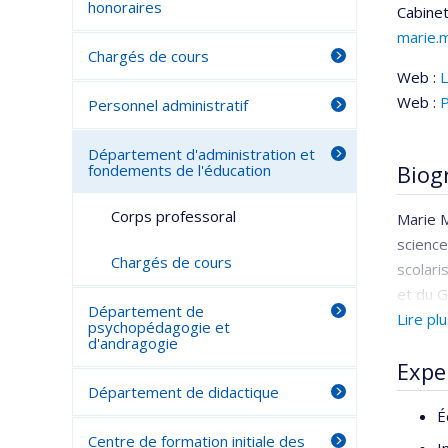
honoraires
Cabinet
marie.
Chargés de cours
Web :
L
Web :
P
Personnel administratif
Département d'administration et
Biog
fondements de l'éducation
Corps professoral
Marie 
science
Chargés de cours
scolari
et du G
Département de
diversi
Lire pl
psychopédagogie et
d'andragogie
Catalog
Expe
publiqu
Département de didactique
É
Centre de formation initiale des