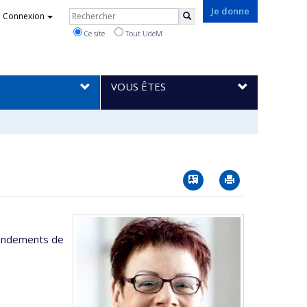
Rechercher
Je donne
Connexion
Rechercher
Ce site
Tout UdeM
VOUS ÊTES
Vcard
Imprimer
 fondements de