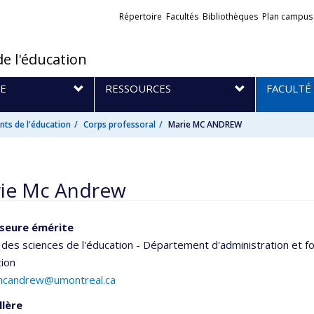
Liens
Répertoire
Facultés
Bibliothèques
Plan campus
externes
de l'éducation
E
RESSOURCES
FACULTÉ
ts de l'éducation
Corps professoral
Marie MC ANDREW
ie Mc Andrew
seure émérite
 des sciences de l'éducation - Département d'administration et
tion
mcandrew@umontreal.ca
llère