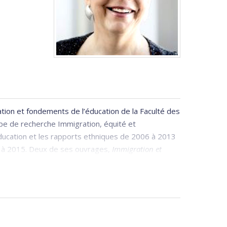
ion et fondements de l’éducation de la Faculté des
upe de recherche Immigration, équité et
l’éducation et les rapports ethniques de 2006 à 2013
0 à 2015. Deux de ses ouvrages,
Immigration et
Les majorités fragiles et l’éducation : Belgique,
1, le Prix Donner du meilleur livre sur la politique
x du Gouverneur général.