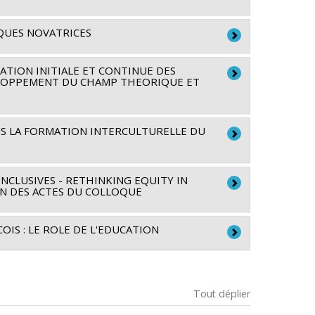
ot
,
Pierre Bosset
maines du Canada
été et culture (FQRSC)
IQUES NOVATRICES
nt Savoir
nts stratégiques
hèle Vatz-Laaroussi
,
Sylvie Loslier
,
Jacques
TION INITIALE ET CONTINUE DES
VELOPPEMENT DU CHAMP THEORIQUE ET
été et culture (FQRSC)
quipes de recherche - Stade de
S LA FORMATION INTERCULTURELLE DU
,
Mireille Estivalèzes
,
Jrène Rahm
maines du Canada
INCLUSIVES - RETHINKING EQUITY IN
nt Savoir
ON DES ACTES DU COLLOQUE
r, de la Recherche, de la Science et de la
IS : LE ROLE DE L'EDUCATION
Tout déplier