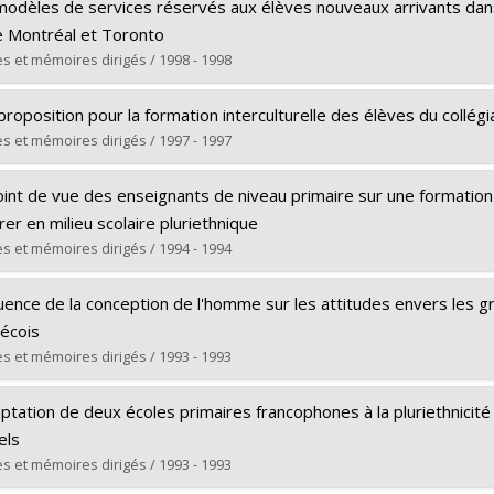
ômé(e) :
Ciceri, Coryse
modèles de services réservés aux élèves nouveaux arrivants dan
 :
Maîtrise
e Montréal et Toronto
ôme obtenu :
M.A.
s et mémoires dirigés / 1998 - 1998
 vers le document dans Papyrus
ômé(e) :
Messier, Marielle
roposition pour la formation interculturelle des élèves du collégi
 :
Maîtrise
s et mémoires dirigés / 1997 - 1997
ôme obtenu :
M. Sc.
ômé(e) :
Lemay, Denyse
 vers le document dans Papyrus
int de vue des enseignants de niveau primaire sur une formation i
 :
Doctorat
er en milieu scolaire pluriethnique
ôme obtenu :
Ph. D.
s et mémoires dirigés / 1994 - 1994
 vers le document dans Papyrus
ômé(e) :
Roberge, Blaise
luence de la conception de l'homme sur les attitudes envers les 
 :
Maîtrise
écois
ôme obtenu :
M.A.
s et mémoires dirigés / 1993 - 1993
 vers le document dans Papyrus
ômé(e) :
Grenier, Claude
ptation de deux écoles primaires francophones à la pluriethnicité 
 :
Maîtrise
iels
ôme obtenu :
M.A.
s et mémoires dirigés / 1993 - 1993
 vers le document dans Papyrus