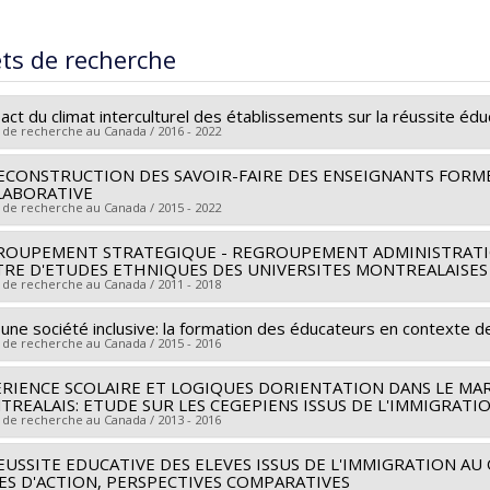
ômé(e) :
Cumming-Potvin, Wendy
 :
Maîtrise
ets de recherche
ôme obtenu :
M.A.
 vers le document dans Papyrus
act du climat interculturel des établissements sur la réussite édu
 de recherche au Canada / 2016 - 2022
ECONSTRUCTION DES SAVOIR-FAIRE DES ENSEIGNANTS FORMÉ
heur principal :
Marie Mc Andrew
,
Isabelle Archambault
LABORATIVE
hercheurs :
Valérie Amiraux
,
Corina Borri-Anadon
,
Sivane Hirsch
,
 de recherche au Canada / 2015 - 2022
ces de financement :
FRQSC/Fonds de recherche du Québec - Soci
ROUPEMENT STRATEGIQUE - REGROUPEMENT ADMINISTRATIO
heur principal :
Joëlle Morrissette
rammes de subvention :
PVXXXXXX-(AC) Actions concertées - gé
RE D'ETUDES ETHNIQUES DES UNIVERSITES MONTREALAISES
hercheurs :
Marie Mc Andrew
,
Sébastien Arcand
,
Didier Demazie
 de recherche au Canada / 2011 - 2018
ces de financement :
CRSH/Conseil de recherches en sciences hu
une société inclusive: la formation des éducateurs en contexte de
heur principal :
Deirdre Meintel
rammes de subvention :
PVX99097-Subvention de développement
 de recherche au Canada / 2015 - 2016
hercheurs :
Marie Mc Andrew
,
Patricia Lamarre
,
Michel Pagé
,
Fa
eur
,
Sirma Bilge
,
Valérie Amiraux
,
Françoise Armand
,
Roxane de 
RIENCE SCOLAIRE ET LOGIQUES DORIENTATION DANS LE MA
heur principal :
Corina Borri-Anadon
REALAIS: ETUDE SUR LES CEGEPIENS ISSUS DE L'IMMIGRATI
nan
,
Jake Murdoch
,
Sébastien Arcand
,
Daniel Weinstock
,
Alain B
hercheurs :
Marie Mc Andrew
,
Marie-Odile Magnan
 de recherche au Canada / 2013 - 2016
on Weinfeld
,
Mela Sarkar
,
Bronwen E. Low
,
Annick Lenoir
,
Benoî
ces de financement :
CRSH/Conseil de recherches en sciences hu
EUSSITE EDUCATIVE DES ELEVES ISSUS DE L'IMMIGRATION AU
heur principal :
Marie-Odile Magnan
ues Ledent
,
Damaris Rose
,
Xavier Leloup
,
Nong Zhu
,
Jack Jedw
rammes de subvention :
ES D'ACTION, PERSPECTIVES COMPARATIVES