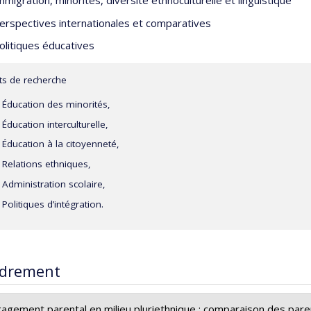
mmigration, minorités, diversité ethnoculturelle et linguistique
erspectives internationales et comparatives
olitiques éducatives
êts de recherche
Éducation des minorités,
Éducation interculturelle,
Éducation à la citoyenneté,
Relations ethniques,
Administration scolaire,
Politiques d’intégration.
drement
gagement parental en milieu pluriethnique : comparaison des par