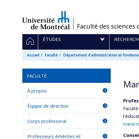
Passer
au
contenu
/
Faculté des sciences 
Navigation
ACCUEIL
ÉTUDES
RECHERCH
principale
Accueil
Faculté
Département d'administration et fondemen
FACULTÉ
Mar
À propos
Profes
Équipe de direction
Faculté
l'éduca
Corps professoral
marie.
Consei
Professeurs émérites et