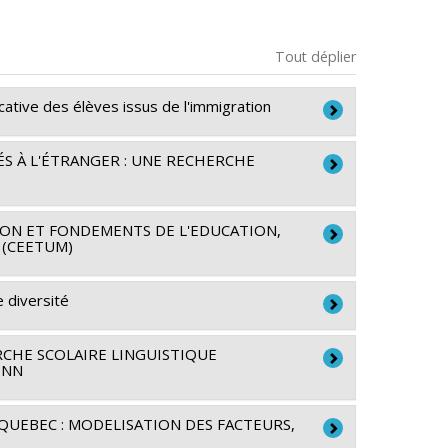
Tout déplier
cative des élèves issus de l'immigration
S À L'ÉTRANGER : UNE RECHERCHE
Kristel Tardif-Grenier
été et culture (FQRSC)
N ET FONDEMENTS DE L'EDUCATION,
nérique
 (CEETUM)
re
maines du Canada
 diversité
 de partenariat
sal Kanouté
,
Marie-Thérèse Chicha
,
Patrice
la Sablonnière
,
Mireille Estivalèzes
,
Marie-Odile
RCHE SCOLAIRE LINGUISTIQUE
ONN
élanger
,
Claude Gélinas
,
Michèle Vatz-Laaroussi
,
t Côté
,
Marilyn Steinbach
,
Annick Germain
,
maines du Canada
 QUEBEC : MODELISATION DES FACTEURS,
ab
,
Maryse Potvin
,
Nicole Carignan
,
Lilyane