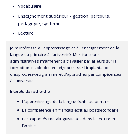
Québec.
Vocabulaire
Elle coordonne le cours de français écrit obligatoire dans
Enseignement supérieur - gestion, parcours,
tous les programmes de formation initiale des maîtres à
pédagogie, système
l’Université de Montréal. Ses recherches portent
Lecture
principalement sur la didactique du français, plus
précisément de ses aspects linguistiques (orthographe,
Je m'intéresse à l'apprentissage et à l'enseignement de la
syntaxe, lexique), au primaire. Ses travaux ont également
langue du primaire à l'université. Mes fonctions
porté sur la maîtrise de la langue écrite du primaire au
administratives m'amènent à travailler par ailleurs sur la
postsecondaire. Elle est régulièrement consultée par les
formation initiale des enseignants, sur l'implantation
médias et par le ministère québécois de l’Éducation, du
d'approches-programme et d'approches par compétences
à l'université.
Loisir et du Sport sur différentes questions reliées à
l’enseignement et à l’apprentissage de l’écriture et de la
Intérêts de recherche
langue française en général.
L’apprentissage de la langue écrite au primaire
La compétence en français écrit au postsecondaire
Les capacités métalinguistiques dans la lecture et
l’écriture