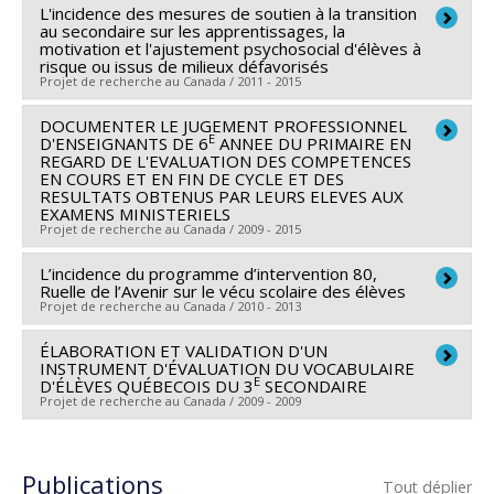
L'incidence des mesures de soutien à la transition
Chercheur principal :
Roch Chouinard
Programmes de subvention :
PVXXXXXX-(AC)
au secondaire sur les apprentissages, la
Co-chercheurs :
François Bowen
,
Louise Poirier
,
motivation et l'ajustement psychosocial d'élèves à
Programme des actions concertées
risque ou issus de milieux défavorisés
Pascale Lefrançois
,
Jean-Sébastien Fallu
Projet de recherche au Canada / 2011 - 2015
Sources de financement :
FRQSC/Fonds de recherche
du Québec - Société et culture (FQRSC)
DOCUMENTER LE JUGEMENT PROFESSIONNEL
Pour la majorité des élèves, le passage à l’école
E
D'ENSEIGNANTS DE 6
ANNEE DU PRIMAIRE EN
Programmes de subvention :
PVXXXXXX-(AC) Action
secondaire s’accompagne d’une diminution de leur
REGARD DE L'EVALUATION DES COMPETENCES
EN COURS ET EN FIN DE CYCLE ET DES
concertée : Prog de rech sur la persévérance et la
rendement dans les matières de base, d’un déclin de
RESULTATS OBTENUS PAR LEURS ELEVES AUX
réussite scolaires
leur motivation pour l’école et, pour plusieurs,
EXAMENS MINISTERIELS
Projet de recherche au Canada / 2009 - 2015
d’importantsproblèmes d’ajustement psychosocial.
Les difficultés éprouvées lors du passage au
L’incidence du programme d’intervention 80,
Chercheur principal :
Micheline-Johanne Durand
Ruelle de l’Avenir sur le vécu scolaire des élèves
secondaire seraient un important prédicteur de
Co-chercheurs :
Roch Chouinard
,
Louise Poirier
,
Projet de recherche au Canada / 2010 - 2013
l’abandon scolaire. À cet égard, les enfants qui, dès le
Pascale Lefrançois
primaire, présentent des facteurs de risque comme
ÉLABORATION ET VALIDATION D'UN
Chercheur principal :
Roch Chouinard
Sources de financement :
FRQSC/Fonds de recherche
INSTRUMENT D'ÉVALUATION DU VOCABULAIRE
des retards scolaires, des problèmes d’adaptation ou
Co-chercheurs :
François Bowen
,
Louise Poirier
,
E
du Québec - Société et culture (FQRSC)
D'ÉLÈVES QUÉBECOIS DU 3
SECONDAIRE
le manque de soutien familial sont particulièrement
Projet de recherche au Canada / 2009 - 2009
Pascale Lefrançois
,
Jean-Sébastien Fallu
Programmes de subvention :
PVXXXXXX-(AC) Action
susceptibles d’éprouver des problèmes lors de leur
concertée : Prog de rech sur la persévérance et la
Chercheur principal :
Pascale Lefrançois
L’organisme communautaire Projet 80 œuvre auprès
transition au secondaire. Parce qu’on retrouve
réussite scolaires
des jeunes du quartier Centre-Sud de Montréal depuis
Publications
davantage ces facteurs de risque chez eux, les
Tout déplier