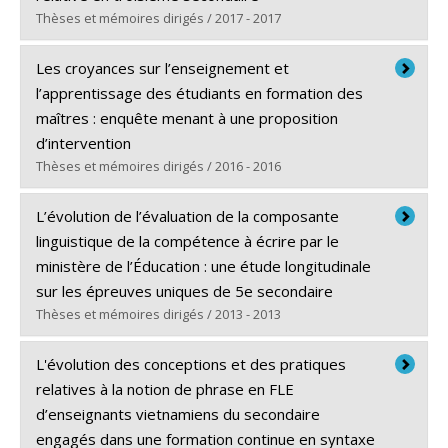
Lien vers le document dans Papyrus
Thèses et mémoires dirigés / 2017 - 2017
Diplômé(e) :
Arseneau, Rosianne
Les croyances sur l’enseignement et
Cycle :
Doctorat
l’apprentissage des étudiants en formation des
Diplôme obtenu :
Ph. D.
maîtres : enquête menant à une proposition
Lien vers le document dans Papyrus
d’intervention
Thèses et mémoires dirigés / 2016 - 2016
Diplômé(e) :
Paret, Nancy
L’évolution de l’évaluation de la composante
Cycle :
Maîtrise
linguistique de la compétence à écrire par le
Diplôme obtenu :
M.A.
ministère de l’Éducation : une étude longitudinale
Lien vers le document dans Papyrus
sur les épreuves uniques de 5e secondaire
Thèses et mémoires dirigés / 2013 - 2013
Diplômé(e) :
Lombard, Vincent
L'évolution des conceptions et des pratiques
Cycle :
Maîtrise
relatives à la notion de phrase en FLE
Diplôme obtenu :
M.A.
d’enseignants vietnamiens du secondaire
Lien vers le document dans Papyrus
engagés dans une formation continue en syntaxe