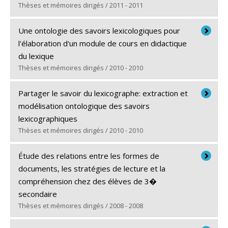
Thèses et mémoires dirigés / 2011 - 2011
Diplômé(e) :
Brassard, Geneviève
Une ontologie des savoirs lexicologiques pour
Cycle :
Maîtrise
l'élaboration d'un module de cours en didactique
Diplôme obtenu :
M.A.
du lexique
Lien vers le document dans Papyrus
Thèses et mémoires dirigés / 2010 - 2010
Diplômé(e) :
Tremblay, Ophélie
Partager le savoir du lexicographe: extraction et
Cycle :
Doctorat
modélisation ontologique des savoirs
Diplôme obtenu :
Ph. D.
lexicographiques
Lien vers le document dans Papyrus
Thèses et mémoires dirigés / 2010 - 2010
Diplômé(e) :
Comeau, Sophie
Étude des relations entre les formes de
Cycle :
Maîtrise
documents, les stratégies de lecture et la
Diplôme obtenu :
M.A.
compréhension chez des élèves de 3�
Lien vers le document dans Papyrus
secondaire
Thèses et mémoires dirigés / 2008 - 2008