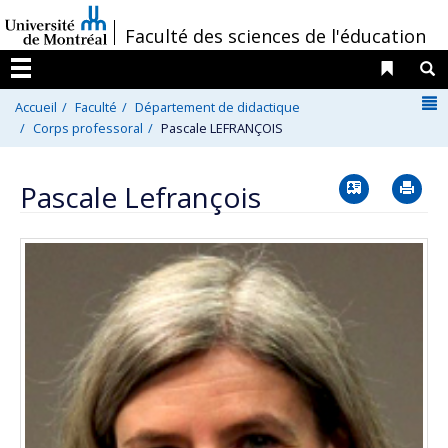
Passer
/
Faculté des sciences de l'éducation
au
contenu
Liens 
R
Menu
N
Accueil
Faculté
Département de didactique
Corps professoral
Pascale LEFRANÇOIS
Vcard
Im
Pascale Lefrançois