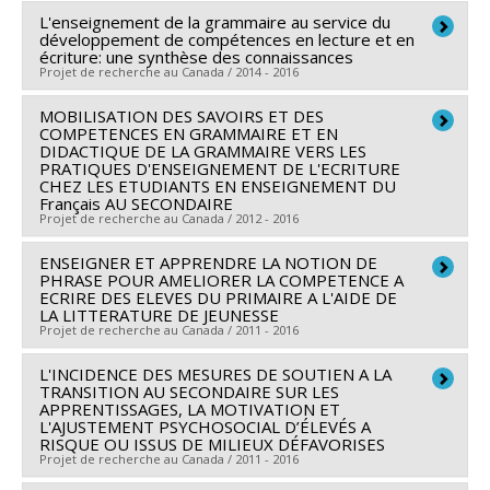
Sources de financement :
FRQSC/Fonds de recherche
L'enseignement de la grammaire au service du
Chercheur principal :
Ahlem Ammar
du Québec - Société et culture (FQRSC)
développement de compétences en lecture et en
Co-chercheurs :
Pascale Lefrançois
,
Daniel Daigle
écriture: une synthèse des connaissances
Programmes de subvention :
PVXXXXXX-(AC) Actions
Projet de recherche au Canada / 2014 - 2016
Sources de financement :
FRQSC/Fonds de recherche
concertées - générique
du Québec - Société et culture (FQRSC)
MOBILISATION DES SAVOIRS ET DES
Chercheur principal :
François Vincent
Programmes de subvention :
COMPETENCES EN GRAMMAIRE ET EN
PVXXXXXX-(AC) Action
Co-chercheurs :
Pascale Lefrançois
DIDACTIQUE DE LA GRAMMAIRE VERS LES
concertée - programme de recherche sur l'écriture
PRATIQUES D'ENSEIGNEMENT DE L'ECRITURE
Sources de financement :
FRQSC/Fonds de recherche
CHEZ LES ETUDIANTS EN ENSEIGNEMENT DU
du Québec - Société et culture (FQRSC)
Français AU SECONDAIRE
Projet de recherche au Canada / 2012 - 2016
Programmes de subvention :
PVXXXXXX-(AC) Action
concertée : Prog de rech sur la persévérance et la
ENSEIGNER ET APPRENDRE LA NOTION DE
Chercheur principal :
Isabelle Gauvin
PHRASE POUR AMELIORER LA COMPETENCE A
réussite scolaires
Co-chercheurs :
Pascale Lefrançois
,
Michel Lepage
,
ECRIRE DES ELEVES DU PRIMAIRE A L'AIDE DE
LA LITTERATURE DE JEUNESSE
Mireille Tremblay
Projet de recherche au Canada / 2011 - 2016
Sources de financement :
FRQSC/Fonds de recherche
du Québec - Société et culture (FQRSC)
L'INCIDENCE DES MESURES DE SOUTIEN A LA
Chercheur principal :
Pascale Lefrançois
TRANSITION AU SECONDAIRE SUR LES
Programmes de subvention :
PVXXXXXX-(AC) Actions
Co-chercheurs :
Isabelle Montésinos-Gelet
,
Dominic
APPRENTISSAGES, LA MOTIVATION ET
L'AJUSTEMENT PSYCHOSOCIAL D’ÉLEVÉS A
concertées - générique
Anctil
,
Darin Bould
,
France Le Petitcorps
RISQUE OU ISSUS DE MILIEUX DÉFAVORISES
Sources de financement :
FRQSC/Fonds de recherche
Projet de recherche au Canada / 2011 - 2016
du Québec - Société et culture (FQRSC)