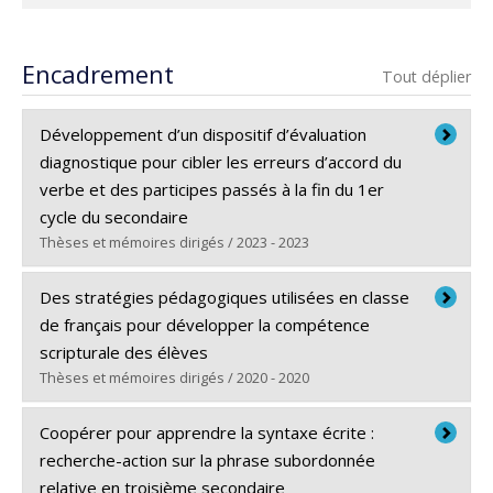
Encadrement
Tout déplier
Développement d’un dispositif d’évaluation
diagnostique pour cibler les erreurs d’accord du
verbe et des participes passés à la fin du 1er
cycle du secondaire
Thèses et mémoires dirigés / 2023 - 2023
Diplômé(e) :
Champoux-Chouinard, Ménaïc
Des stratégies pédagogiques utilisées en classe
Cycle :
Doctorat
de français pour développer la compétence
Diplôme obtenu :
Ph. D.
scripturale des élèves
Lien vers le document dans Papyrus
Thèses et mémoires dirigés / 2020 - 2020
Diplômé(e) :
Marcotte, Sylvie
Coopérer pour apprendre la syntaxe écrite :
Cycle :
Doctorat
recherche-action sur la phrase subordonnée
Diplôme obtenu :
Ph. D.
relative en troisième secondaire