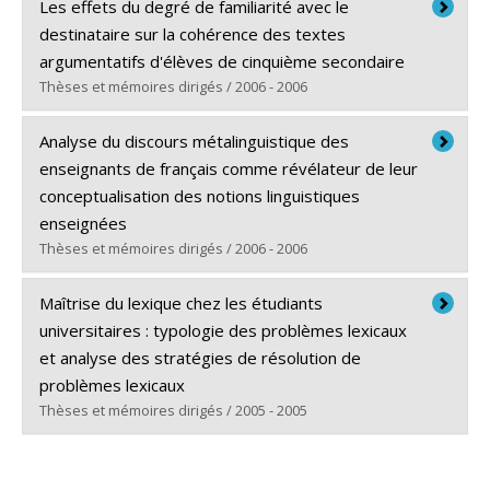
Diplômé(e) :
Carignan, Isabelle
Les effets du degré de familiarité avec le
Cycle :
Doctorat
destinataire sur la cohérence des textes
Diplôme obtenu :
Ph. D.
argumentatifs d'élèves de cinquième secondaire
Lien vers le document dans Papyrus
Thèses et mémoires dirigés / 2006 - 2006
Diplômé(e) :
Navarrete, Carolina
Analyse du discours métalinguistique des
Cycle :
Maîtrise
enseignants de français comme révélateur de leur
Diplôme obtenu :
M.A.
conceptualisation des notions linguistiques
Lien vers le document dans Papyrus
enseignées
Thèses et mémoires dirigés / 2006 - 2006
Diplômé(e) :
Perrault, Mylène
Maîtrise du lexique chez les étudiants
Cycle :
Maîtrise
universitaires : typologie des problèmes lexicaux
Diplôme obtenu :
M.A.
et analyse des stratégies de résolution de
Lien vers le document dans Papyrus
problèmes lexicaux
Thèses et mémoires dirigés / 2005 - 2005
Diplômé(e) :
Anctil, Dominic