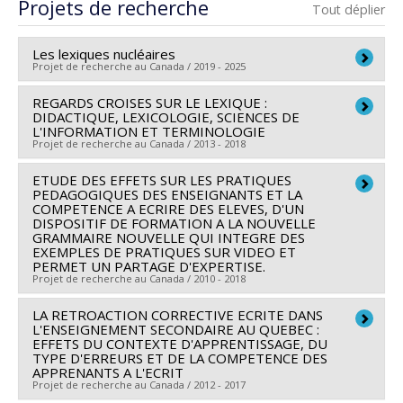
Cycle :
Maîtrise
Projets de recherche
Tout déplier
Diplôme obtenu :
M.A.
Lien vers le document dans Papyrus
Les lexiques nucléaires
Projet de recherche au Canada / 2019 - 2025
REGARDS CROISES SUR LE LEXIQUE :
Chercheur principal :
Patrick Drouin
,
François Lareau
DIDACTIQUE, LEXICOLOGIE, SCIENCES DE
Co-chercheurs :
Marie-Claude L'Homme
,
Lyne Da
L'INFORMATION ET TERMINOLOGIE
Projet de recherche au Canada / 2013 - 2018
Sylva
,
Philippe Langlais
,
Pascale Lefrançois
,
Igor
Mel’čuk
,
Dominic Anctil
,
Ophélie Tremblay
,
Fabienne
ETUDE DES EFFETS SUR LES PRATIQUES
Chercheur principal :
Marie-Claude L'Homme
Venant
PEDAGOGIQUES DES ENSEIGNANTS ET LA
,
Anna Joan Casademont
,
Antonio San Martin
Co-chercheurs :
Lyne Da Sylva
,
Pascale Lefrançois
,
COMPETENCE A ECRIRE DES ELEVES, D'UN
Pizarro
DISPOSITIF DE FORMATION A LA NOUVELLE
Patrick Drouin
,
Igor Mel’čuk
,
Dominic Anctil
,
François
GRAMMAIRE NOUVELLE QUI INTEGRE DES
Sources de financement :
FRQSC/Fonds de recherche
Lareau
,
Aline Francoeur
EXEMPLES DE PRATIQUES SUR VIDEO ET
du Québec - Société et culture (FQRSC)
PERMET UN PARTAGE D'EXPERTISE.
Sources de financement :
FRQSC/Fonds de recherche
Projet de recherche au Canada / 2010 - 2018
Programmes de subvention :
PVXXXXXX-(SE)
du Québec - Société et culture (FQRSC)
Programme Soutien aux équipes de recherche - Stade
LA RETROACTION CORRECTIVE ECRITE DANS
Programmes de subvention :
Chercheur principal :
Robert David
PVXXXXXX-(SE)
de développement : Renouvellement
L'ENSEIGNEMENT SECONDAIRE AU QUEBEC :
Programme Soutien aux équipes de recherche - Stade
Co-chercheurs :
Pascale Lefrançois
,
Micheline-Johanne
EFFETS DU CONTEXTE D'APPRENTISSAGE, DU
TYPE D'ERREURS ET DE LA COMPETENCE DES
de développement : Renouvellement
Durand
,
Marie-Hélène Giguère
,
Marie-Françoise
APPRENANTS A L'ECRIT
Legendre
,
Isabelle Plante
Projet de recherche au Canada / 2012 - 2017