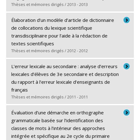
Thèses et mémoires dirigés / 2013 - 2013
Diplômé(e) :
Huynh Thi, Tram Sinh
Élaboration d’un modèle d’article de dictionnaire
Cycle :
Maîtrise
de collocations du lexique scientifique
Diplôme obtenu :
M.A.
transdisciplinaire pour l’aide à la rédaction de
Lien vers le document dans Papyrus
textes scientifiques
Thèses et mémoires dirigés / 2012 - 2012
Diplômé(e) :
Pouliot, Karine
L’erreur lexicale au secondaire : analyse d’erreurs
Cycle :
Maîtrise
lexicales d’élèves de 3e secondaire et description
Diplôme obtenu :
M.A.
du rapport à l’erreur lexicale d’enseignants de
Lien vers le document dans Papyrus
français
Thèses et mémoires dirigés / 2011 - 2011
Diplômé(e) :
Anctil, Dominic
Évaluation d’une démarche en orthographe
Cycle :
Doctorat
grammaticale basée sur l’identification des
Diplôme obtenu :
Ph. D.
classes de mots à l’intérieur des approches
Lien vers le document dans Papyrus
intégrée et spécifique au 2e cycle du primaire