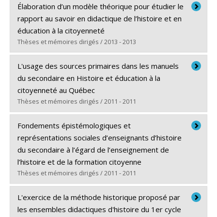
Diplômé(e) :
Boutonnet, Vincent
Commémorer une histoire, des histoires ». Gatineau,
Élaboration d’un modèle théorique pour étudier le
Cycle :
Doctorat
Québec, Canada.
rapport au savoir en didactique de l’histoire et en
Diplôme obtenu :
Ph. D.
éducation à la citoyenneté
Éthier, M.-A. et D. Lefrançois (2018, octobre).
Lien vers le document dans Papyrus
Thèses et mémoires dirigés / 2013 - 2013
Assassins’ Creed : la fiction historique en classe d’histoire
[communication orale]. Congrès de l’Association
Diplômé(e) :
Leblanc, Jessica
L'usage des sources primaires dans les manuels
québécoise pour l’enseignement en univers social
Cycle :
Maîtrise
du secondaire en Histoire et éducation à la
(AQEUS), « Diversité et identité : Commémorer une
Diplôme obtenu :
M.A.
citoyenneté au Québec
histoire, des histoires ». Gatineau, Québec, Canada.
Lien vers le document dans Papyrus
Thèses et mémoires dirigés / 2011 - 2011
Diplômé(e) :
Lévesque, Jean-François
Fondements épistémologiques et
Cycle :
Maîtrise
représentations sociales d’enseignants d’histoire
Diplôme obtenu :
M.A.
du secondaire à l’égard de l’enseignement de
Lien vers le document dans Papyrus
l’histoire et de la formation citoyenne
Thèses et mémoires dirigés / 2011 - 2011
Diplômé(e) :
Moisan, Sabrina
L'exercice de la méthode historique proposé par
Cycle :
Doctorat / Doctoral
les ensembles didactiques d'histoire du 1er cycle