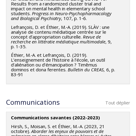
Results from a randomized cluster trial and
impact on mental health in elementary school
students.
Progress in Neuro‑Psychopharmacology
and Biological Psychiatry
, 107, p. 1‑6.
Lefrançois, D. et Éthier, M.‑A. (2019). SLÀV : une
analyse de contenu médiatique centrée sur le
concept d’appropriation culturelle.
Revue de
recherche en littératie médiatique multimodale
, 9,
p. 1‑35.
Éthier, M.‑A. et Lefrançois, D. (2019).
L’enseignement de l’histoire à l’école, un outil
d’aliénation ou d’émancipation ? Timēmus
dominos et dona ferentes.
Bulletin du CREAS,
6, p.
83‑91
Communications
Tout déplier
Communications savantes (2022-2023)
Hirsh, S., Moisan, S. et Éthier, M.-A. (2023, 21
octobre).
Aborder les enjeux de pouvoirs et de
mémoires en classe d’histoire sans blesser ni éviter