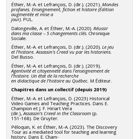
Programmes de subvention :
PV129894-(RG)
Éthier, M.‑A. et Lefrançois, D. (dir.). (2021).
Mondes
profanes. Enseignement, fiction et histoire (Édition
Programme Regroupements stratégiques
augmentée et mise a
jour)
. PUL.
Dalongeville, A. et Éthier, M.‑A. (2020).
Réussir
dans ma classe – 5 changements clés
. Chronique
Sociale.
Éthier, M.‑A. et Lefrançois, D. (dir.). (2020).
Le jeu
et l’histoire. Assassin’s Creed vu par les historiens.
Del Busso.
Éthier, M.‑A. et Lefrançois, D. (dir.). (2019).
Agentivité et citoyenneté dans l’enseignement de
l’histoire. Un état de la recherche
en didactique de l’histoire au Québec.
M Éditeur.
Chapitres dans un collectif (depuis 2019)
Éthier, M.‑A. et Lefrançois, D. (2023) Historical
Video Games and Teaching Practices. Dans E.
Champion et J. F. Hiriart Vera
(dir.),
Assassin’s Creed in the Classroom
(p.
151‑168). De Gruyter.
Péloquin, K. et Éthier, M.‑A. (2023). The Discovery
Tour as a mediated tool for teaching and learning
history. Dans E. Cham‑