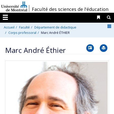
Passer
/
Faculté des sciences de l'éducation
au
contenu
Liens 
R
Menu
N
Accueil
Faculté
Département de didactique
Corps professoral
Marc André ÉTHIER
Vcard
Im
Marc André Éthier