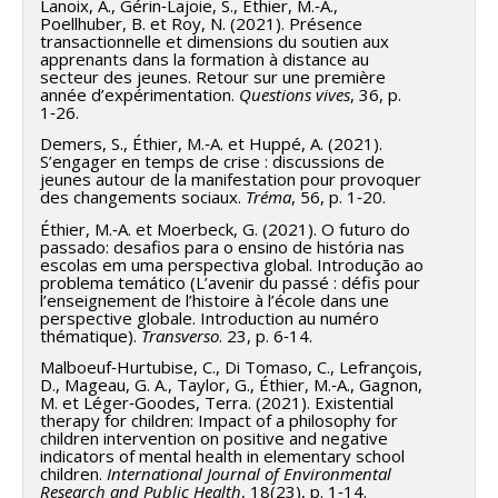
Lanoix, A., Gérin‑Lajoie, S., Éthier, M.‑A.,
Poellhuber, B. et Roy, N. (2021). Présence
transactionnelle et dimensions du soutien aux
apprenants dans la formation à distance au
secteur des jeunes. Retour sur une première
année d’expérimentation.
Questions vives
, 36, p.
1‑26.
Demers, S., Éthier, M.‑A. et Huppé, A. (2021).
S’engager en temps de crise : discussions de
jeunes autour de la manifestation pour provoquer
des changements sociaux.
Tréma
, 56, p. 1‑20.
Éthier, M.‑A. et Moerbeck, G. (2021). O futuro do
passado: desafios para o ensino de história nas
escolas em uma perspectiva global. Introdução ao
problema temático (L’avenir du passé : défis pour
l’enseignement de l’histoire à l’école dans une
perspective globale. Introduction au numéro
thématique).
Transverso
. 23, p. 6‑14.
Malboeuf‑Hurtubise, C., Di Tomaso, C., Lefrançois,
D., Mageau, G. A., Taylor, G., Éthier, M.‑A., Gagnon,
M. et Léger‑Goodes, Terra. (2021). Existential
therapy for children: Impact of a philosophy for
children intervention on positive and negative
indicators of mental health in elementary school
children.
International Journal of Environmental
Research and Public Health
, 18(23), p. 1‑14.