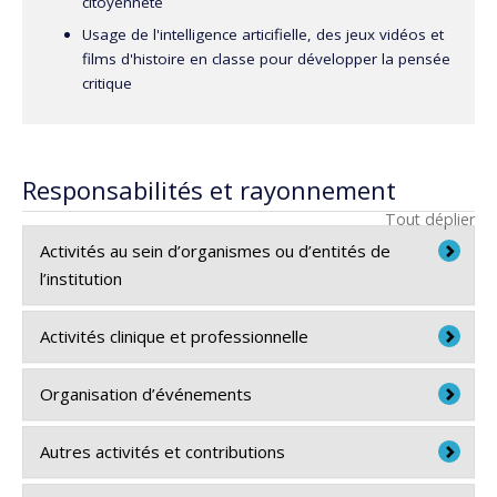
citoyenneté
Usage de l'intelligence articifielle, des jeux vidéos et
films d'histoire en classe pour développer la pensée
critique
Responsabilités et rayonnement
Tout déplier
Activités au sein d’organismes ou d’entités de
l’institution
2023-… — Représentant du corps professoral
Activités clinique et professionnelle
de la Faculté des Sciences de l’Éducation à
l’Assemblé universitaire |
Université de
Présentations professionnelles et publiques
Organisation d’événements
Montréal
(après 2018)
Organisation de colloques :
Autres activités et contributions
2022-2023 — Membre du comité d’évaluation
Éthier, M.-A. et Lefrançois, D. (2023, 27 octobre).
Échange de connaissances |
Université de
L'ouvrage collectif « Les usages pédagogiques des jeux
Colloque - L’histoire enseignée : tour d’horizon,