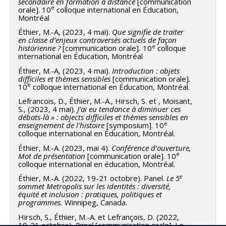
secondaire en formation à distance
[communication
e
orale]. 10
colloque international en Éducation,
Montréal
Éthier, M.-A, (2023, 4 mai).
Que signifie de traiter
en classe d’enjeux controversés actuels de façon
e
historienne ?
[communication orale]
.
10
colloque
international en Éducation, Montréal
Éthier, M.-A, (2023, 4 mai).
Introduction : objets
difficiles et thèmes sensibles
[communication orale]
.
e
10
colloque international en Éducation, Montréal.
Lefrancois, D., Éthier, M.-A., Hirsch, S. et , Moisant,
S., (2023, 4 mai).
J’ai eu tendance à diminuer ces
débats-là » : objects difficiles et thèmes sensibles en
e
enseignement de l'histoire
[symposium]. 10
colloque international en Éducation, Montréal.
Éthier, M.-A. (2023, mai 4).
Conférence d’ouverture,
e
Mot de présentation
[communication orale]. 10
colloque international en éducation, Montréal.
e
Éthier, M.-A. (2022, 19-21 octobre). Panel.
Le 5
sommet Metropolis sur les identités : diversité,
équité et inclusion : pratiques, politiques et
programmes.
Winnipeg, Canada.
Hirsch, S., Éthier, M.-A. et Lefrançois, D. (2022,
19-21 octobre).
Panel
[communication orale]. Le