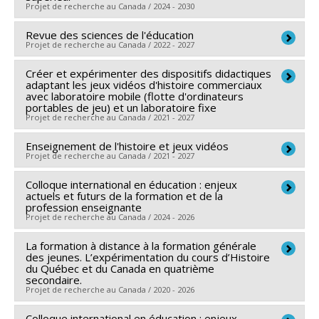
Magnan
Projet de recherche au Canada / 2024 - 2030
,
Alexandre Lanoix
,
Normand Roy
,
Adriana
en sciences humaines du Canada
Savoir
Morales-Perlaza
,
Geneviève Carpentier
,
Isabelle
Programmes de subvention :
Revue des sciences de l'éducation
Sources de financement :
CRSH/Conseil de recherches
Vivegnis
,
Bruce Maxwell
,
Lyne Martel
,
Amélie
Projet de recherche au Canada / 2022 - 2027
en sciences humaines du Canada
Lemieux
,
Rola Koubeissy
,
Naomie Fournier Dubé
,
Programmes de subvention :
PV128152-Subvention
Créer et expérimenter des dispositifs didactiques
Chercheur principal :
Marc André Éthier
Sylvain Turcotte
,
Sylvie Beaudoin
,
Jean-François
adaptant les jeux vidéos d'histoire commerciaux
de partenariat
Sources de financement :
CRSH/Conseil de recherches
avec laboratoire mobile (flotte d'ordinateurs
Desbiens
,
Stéphane Martineau
,
François Larose
,
portables de jeu) et un laboratoire fixe
en sciences humaines du Canada
Liliane Portelance
,
Christine Couture
,
David
Projet de recherche au Canada / 2021 - 2027
Programmes de subvention :
PVX31065-Aide aux
Lefrançois
,
Enrique Correa Molina
,
Vincent Boutonnet
revues savantes et de transfert -- Subvention
Enseignement de l'histoire et jeux vidéos
Chercheur principal :
Marc André Éthier
,
François Vincent
,
Sivane Hirsch
,
Joséphine
Projet de recherche au Canada / 2021 - 2027
générale
Sources de financement :
Université de Montréal
Mukamurera
,
Marc Boutet
,
Vincent Grenon
,
Félix
Programmes de subvention :
PVXXXXXX-FEI sans
Colloque international en éducation : enjeux
Bouvier
Chercheur principal :
,
Patrick Giroux
Marc André Éthier
,
Jacques Cherblanc
,
Catherine
actuels et futurs de la formation et de la
restriction
Duquette
Co-chercheurs :
,
Judith Émery-Bruneau
Dominic Arsenault
,
,
Mylène Leroux
Alexandre Lanoix
,
,
profession enseignante
Projet de recherche au Canada / 2024 - 2026
Glorya Pellerin
Normand Roy
,
,
David Lefrançois
Nancy Lauzon
,
Sandra Coulombe
,
Vincent Boutonnet
,
,
Christian Dumais
Jinghui Cheng
,
Catherine Malboeuf-Hurtubise
,
Virginie Martel
,
Érick Falardeau
,
La formation à distance à la formation générale
Chercheur principal :
Marc André Éthier
Carole Raby
Sources de financement :
des jeunes. L’expérimentation du cours d’Histoire
,
Simon Collin
CRSH/Conseil de recherches
,
Maryse Potvin
,
Vicky
Co-chercheurs :
Martial Dembélé
,
Bruno Poellhuber
,
du Québec et du Canada en quatrième
Drapeau
en sciences humaines du Canada
,
Louis Levasseur
,
Brigitte Voyer
,
Diane
secondaire.
Cecilia Borges
,
Normand Roy
,
Isabelle Vivegnis
,
Lyne
Projet de recherche au Canada / 2020 - 2026
Leduc
Programmes de subvention :
,
Stéphane Villeneuve
,
PVXXXXXX-Subvention
Julia Poyet
,
Arianne
Martel
,
Rola Koubeissy
,
David Lefrançois
,
Joséphine
Robichaud
Savoir
,
Marie-Andrée Lord
,
Claudia Gagnon
,
Mukamurera
Colloque international en éducation : enjeux
,
Marie-Andrée Lord
,
France Dufour
,