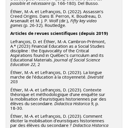
possible et nécessaire
(p. 166‑180). Del Busso.
Éthier, M.‑A. et Lefrançois, D. (2022). Assassin’s
Creed Origins. Dans B. Perron, K. Boudreau, D.
Arsenault et M. J. P. Wolf (dir.),
Fifty key video
games
(p. 26‑32). Routledge.
Articles de revues scientifiques (depuis 2019)
Lefrançois, D. et Éthier, M.‑A. Cambron‑Prémont,
A.* (2023) Financial Education as a Social Studies
discipline : the Equivocality of the Critical
Aspirations found in Québec’s curriculum and its
Educational Materials.
Journal of Social Science
Education
22
, 2
Éthier, M.‑A. et Lefrançois, D. (2023). La longue
marche de l’éducation à la citoyenneté.
Diversité
203
Éthier, M.‑A. et Lefrançois, D. (2023). Contexte
théorique et méthodologique d’une enquête sur
la mobilisation d’euristiques historiennes par des
élèves du secondaire.
Didactica Historica 9
, p.
18‑30.
Éthier, M.‑A. et Lefrançois, D. (2023). Comment
éliciter la mobilisation d’euristiques historiennes
par des élèves du secondaire ?
Didactica Historica