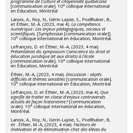
programme de Culture et citoyenneté québécoise
e
[communication orale]. 10
colloque international
en Éducation, Montréal
Lanoix, A., Roy, N., Gérin-Lajoie, S., Poellhuber, B.,
et Éthier, M.-A. (2023, mai 4).
La compétence
numérique : Les enjeux pédagogiques, sociaux et
scientifiques.
[Symphosiun [communication orale]].
e
10
colloque international en éducation, Montréal.
Lefrançois, D. et Éthier, M.-A, (2023, 4 mai).
Présentation du symposium Conscience du droit et
éducation juridique (et aux droits) à l'école
e
[communication orale]
.
10
colloque international
en Éducation, Montréal
Éthier, M.-A, (2023, 4 mai).
Discussion : objets
difficiles et thèmes sensibles
[communication orale]
.
e
10
colloque international en Éducation, Montréal
Lefrançois, D. et Éthier, M.-A, (2023, mai 4).
Que
signifie de traiter en classe d’enjeux controversés
actuels de façon historienne ?
[communication
e
orale]
.
10
colloque international en éducation,
Montréal.
Lanoix, A., Roy, N., Gerin-Lajoie, S., Poellhuber, B,
et . Éthier, M.-A, (2023, 4 mai).
Facteurs de
motivation et de démotivation chez des élèves du