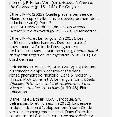
pion et J. F. Hiriart Vera (dir.),
Assassin’s Creed in
the Classroom
(p. 151‑168). De Gruyter.
Éthier, M.‑A. (2023). Quelle place la pensée de
Moniot occupe‑t‑elle dans le développement de la
didactique au Québec ?
Dans M. Hassani‑Idrissi (dir.),
Henri Moniot
Historien et didacticien
(p. 215‑228). L’Harmattan.
Éthier, M.‑A., et Lefrançois, D. (2023). Les
différences minorisantes : Des construits à
questionner à l’aide de l’enseignement
de l’histoire. Dans E. Mutabazi (dir.),
Communautés
et apprentissages de la citoyenneté
(p. 85‑101). Le
bord de l’eau.
Lefrançois, D. et Éthier, M.‑A. (2022). Exploration
du concept d’enjeux controversés dans
l’enseignement de l’histoire. Dans S. Moisan, S.
Hirsch, M.‑A. Éthier et D. Lefrançois (dir.),
Objets
difficiles, thèmes sensibles et enseignement des
sciences humaines et sociales
(p. 30‑48). Fides
Éducation.
Daniel, M.‑F., Éthier, M.‑A., Larocque, S.*,
Lefrançois, D. et Torres, F. (2022). La pensée
critique : de son développement à son rôle de
vecteur de changement social. Dans Collectif «
Debout pour l’école ! » (dir.),
Une autre école est