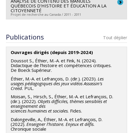
ANALYSE DE CONTENU DES MANUELS
Chercheur principal :
Marc André Éthier
Deaudelin
,
Félix Bouvier
,
Bruce Maxwell
,
Patrick
Deschenaux
,
Alexandre Buysse
,
Andrée Lessard
,
Frédéric Saussez
QUÉBECOIS D'HISTOIRE ET ÉDUCATION A LA
,
Martine Peters
,
Liliane Portelance
,
Giroux
,
François Guillemette
,
Jacques Cherblanc
,
Philippe Chaubet
CITOYENNETÉ
,
Lakhal Sawsen
,
Soulemane Barry
,
Ahmed Zourhlal
,
David Lefrançois
,
Steve Bissonnette
Projet de recherche au Canada / 2011 - 2011
Mathieu Gagnon
,
Constance Lavoie
,
Catherine
Adolfo Agundez-Rodriguez
,
Tanya Chichekian
,
Sylvie
,
Clermont Gauthier
,
Jean-François Cardin
,
Érick
Duquette
,
Steve Bissonnette
,
Judith Émery-Bruneau
,
Marcotte
,
Sandy Nadeau
,
Kathleen Sénéchal
,
Chercheur principal :
Marc André Éthier
Falardeau
,
Louise Ménard
,
Carole Raby
,
Simon Collin
Mylène Leroux
,
Mario Richard
,
Glorya Pellerin
,
Isabelle Vivegnis
Publications
Sources de financement :
CRSH/Conseil de recherches
Tout déplier
Anderson Araujo-Oliveira
,
Marie-Claude Larouche
,
Sources de financement :
FRQSC/Fonds de recherche
en sciences humaines du Canada
Clermont Gauthier
,
Denis Jeffrey
,
Denis Simard
,
Jean-
du Québec - Société et culture (FQRSC)
Programmes de subvention :
PV152160-Subvention
Ouvrages dirigés (depuis 2019-2024)
François Cardin
,
Érick Falardeau
,
Martine Mottet
,
Programmes de subvention :
PV129894-(RG)
Connexion
Doussot S., Éthier, M.-A. et Fink, N. (2024).
Louise Ménard
,
Carole Raby
,
Simon Collin
,
Martin
Programme Regroupements stratégiques
Didactique de l’histoire et compétences critiques.
Riopel
,
Margot Kaszap
,
Frédéric Legault
,
Suzanne-G.
De Boeck Supérieur.
Chartrand
,
Claude Goulet
,
Helena Boublil-Ekimova
,
Éthier, M.‑A. et Lefrançois, D. (dir.). (2023).
Les
usages pédagogiques des jeux vidéos Assassin’s
Louis Levasseur
,
Christiane Gohier
,
Bernard Terrisse
Creed.
PUL.
,
Patrice Potvin
,
Brigitte Voyer
,
Julien Mercier
,
Moisan, S., Hirsch, S., Éthier, M.‑A. et Lefrançois, D.
Patrick Charland
,
Ophélie Tremblay
,
Diane Leduc
,
(dir.). (2022).
Objets difficiles, thèmes sensibles et
enseignement des
Stéphane Villeneuve
,
Isabelle Gauvin
,
Mirela
sciences humaines et sociales.
Fides.
Moldovéanu
,
Dominic Voyer
Dalongeville, A., Éthier, M.‑A. et Lefrançois, D.
Sources de financement :
FRQSC/Fonds de recherche
(2022).
Enseigner l’histoire. Enjeux et défis
.
Chronique sociale
du Québec - Société et culture (FQRSC)