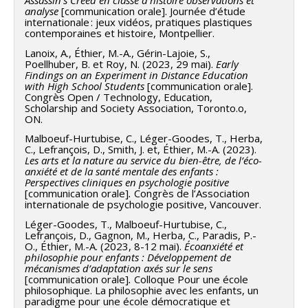
Assassin’s Creed en classe d’histoire observations et
analyse
[communication orale]. Journée d’étude
internationale : jeux vidéos, pratiques plastiques
contemporaines et histoire, Montpellier.
Lanoix, A., Éthier, M.-A., Gérin-Lajoie, S.,
Poellhuber, B. et Roy, N. (2023, 29 mai).
Early
Findings on an Experiment in Distance Education
with High School Students
[communication orale].
Congrès Open / Technology, Education,
Scholarship and Society Association, Toronto.o,
ON.
Malboeuf-Hurtubise, C., Léger-Goodes, T., Herba,
C., Lefrançois, D., Smith, J. et, Éthier, M.-A. (2023).
Les arts et la nature au service du bien-être, de l’éco-
anxiété et de la santé mentale des enfants :
Perspectives cliniques en psychologie positive
[communication orale]
.
Congrès de l’Association
internationale de psychologie positive, Vancouver.
Léger-Goodes, T., Malboeuf-Hurtubise, C.,
Lefrançois, D., Gagnon, M., Herba, C., Paradis, P.-
O., Éthier, M.-A. (2023, 8-12 mai).
Écoanxiété et
philosophie pour enfants : Développement de
mécanismes d’adaptation axés sur le sens
[communication orale]
.
Colloque Pour une école
philosophique. La philosophie avec les enfants, un
paradigme pour une école démocratique et