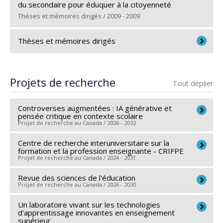
Diplôme obtenu :
Ph. D.
du secondaire pour éduquer à la citoyenneté
Lien vers le document dans Papyrus
Thèses et mémoires dirigés / 2009 - 2009
Diplômé(e) :
Boutonnet, Vincent
Thèses et mémoires dirigés
Cycle :
Maîtrise
Diplôme obtenu :
M.A.
Étudiants à la maîtrise (en cours) :
Lien vers le document dans Papyrus
Projets de recherche
Tout déplier
Clara Leduc-Guénette
Daniel Côté
Controverses augmentées : IA générative et
pensée critique en contexte scolaire
Étudiants au doctorat (en cours) :
Projet de recherche au Canada / 2026 - 2032
René Salem
Centre de recherche interuniversitaire sur la
Chercheur principal :
Marc André Éthier
formation et la profession enseignante - CRIFPE
Émile Caron
Co-chercheurs :
Alexandre Lanoix
,
Normand Roy
,
Projet de recherche au Canada / 2024 - 2031
Kevin Péloquin
,
David Lefrançois
,
Florent Michelot
,
Catherine Dery
Revue des sciences de l'éducation
Chercheur principal :
Marc André Éthier
Catherine Malboeuf-Hurtubise
Projet de recherche au Canada / 2026 - 2030
Matthew Gauthier
Co-chercheurs :
Annie Malo
,
Joëlle Morrissette
,
Sources de financement :
CRSH/Conseil de recherches
Thierry Desjardins
Martial Dembélé
,
Marie Thériault
,
Bruno Poellhuber
,
Un laboratoire vivant sur les technologies
Chercheur principal :
Marc André Éthier
en sciences humaines du Canada
d'apprentissage innovantes en enseignement
Cecilia Borges
,
Francisco A. Loiola
,
Marie-Odile
Sources de financement :
CRSH/Conseil de recherches
Programmes de subvention :
PVXXXXXX-Subvention
Christine Desrochers
supérieur