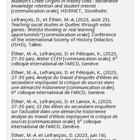
Assassin’s Creed Origins in history class : declarative
knowledge retention and student interest
[communication orale]. HEIRNET,. Stockholm.
Lefrançois, D., et Éthier, M.-A. (2023, août 23).
Teaching social studies in Québec through video
games : Wishful thinking or real learning
opportunities?
[communication orale]. Conference
of the International Society of History Didactics
(ISHD), Tallinn.
Éthier, M.-A., Lefrançois, D. et Péloquin, K., (2023,
e
27-30 juin
). Atelier CCEH
[communication orale]. 6
colloque international de l’ARCD, Genève.
Éthier, M.-A., Lefrançois, D. et Péloquin, K., (2023,
27-30 juin).
Analyse du travail d’enquête d’élèves du
secondaire impliquant la critique de sources dans
une démarche historienne
[communication orale].
e
6
colloque international de l’ARCD, Genève.
Éthier, M.-A., Lefrançois, D. et Lanoix, A., (2023,
27-30 juin).
S5 Des élèves du secondaire enquêtent
sur l'actualité dans une démarche historienne.
Analyse du travail d'élèves impliquant la critique de
e
sources
[communication orale]. 6
colloque
international de l’ARCD, Genève.
Éthier, M.-A. et Lefrançois, D. (2023, juin 16).