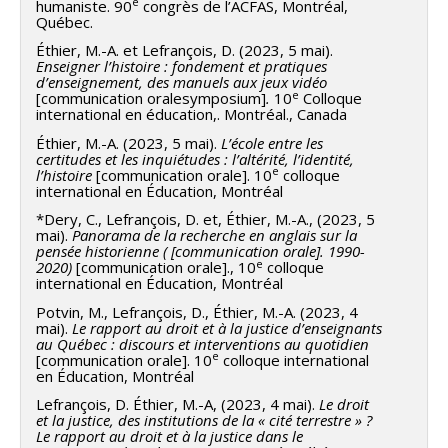
e
humaniste. 90
congrès de l’ACFAS, Montréal,
Québec.
Éthier, M.-A. et Lefrançois, D. (2023, 5 mai).
Enseigner l’histoire : fondement et pratiques
d’enseignement, des manuels aux jeux vidéo
e
[communication oralesymposium]
.
10
Colloque
international en éducation,. Montréal., Canada
Éthier, M.-A. (2023, 5 mai).
L’école entre les
certitudes et les inquiétudes : l’altérité, l’identité,
e
l’histoire
[communication orale]. 10
colloque
international en Éducation, Montréal
*Dery, C., Lefrançois, D. et, Éthier, M.-A., (2023, 5
mai).
Panorama de la recherche en anglais sur la
pensée historienne ( [communication orale]. 1990-
e
2020)
[communication orale]., 10
colloque
international en Éducation, Montréal
Potvin, M., Lefrançois, D., Éthier, M.-A. (2023, 4
mai).
Le rapport au droit et à la justice d’enseignants
au Québec : discours et interventions au quotidien
e
[communication orale]. 10
colloque international
en Éducation, Montréal
Lefrançois, D. Éthier, M.-A, (2023, 4 mai).
Le droit
et la justice, des institutions de la « cité terrestre » ?
Le rapport au droit et à la justice dans le