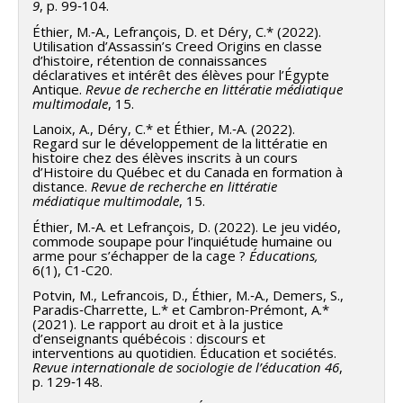
9
, p. 99‑104.
Éthier, M.‑A., Lefrançois, D. et Déry, C.* (2022).
Utilisation d’Assassin’s Creed Origins en classe
d’histoire, rétention de connaissances
déclaratives et intérêt des élèves pour l’Égypte
Antique.
Revue de recherche en littératie médiatique
multimodale
, 15.
Lanoix, A., Déry, C.* et Éthier, M.‑A. (2022).
Regard sur le développement de la littératie en
histoire chez des élèves inscrits à un cours
d’Histoire du Québec et du Canada en formation à
distance.
Revue de recherche en littératie
médiatique multimodale
, 15.
Éthier, M.‑A. et Lefrançois, D. (2022). Le jeu vidéo,
commode soupape pour l’inquiétude humaine ou
arme pour s’échapper de la cage ?
Éducations,
6(1), C1‑C20.
Potvin, M., Lefrancois, D., Éthier, M.‑A., Demers, S.,
Paradis‑Charrette, L.* et Cambron‑Prémont, A.*
(2021). Le rapport au droit et à la justice
d’enseignants québécois : discours et
interventions au quotidien. Éducation et sociétés.
Revue internationale de sociologie de l’éducation 46
,
p. 129‑148.