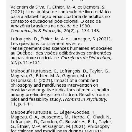
Valentim da Silva, F., Éthier, M.‑A. et Demers, S.
(2021). Uma análise de conteúdo de livro didático
para a alfabetização emancipatória de adultos no
contexto educacional pós‑colonial. O caso da
Amazônia brasileira na década de 1980.
Comunicação & Educação
, 26(2), p. 134‑148.
Lefrançois, D., Éthier, M.‑A. et Larocque, S. (2021).
Les questions socialement vives et
l’enseignement des sciences humaines et sociales
au Québec : des visées délibératives confrontées
au paradoxe curriculaire.
Carrefours de l’éducation
,
52, p. 115‑131.
Malboeuf‑Hurtubise, C., Lefrançois, D., Taylor, G.,
Mageau, G., Éthier, M.‑A., Gagnon, M. et
DiTomaso, C. (2021). Impact of a combined
philosophy and mindfulness intervention on
positive and negative indicators of mental health
among pre‑kindergarten children: Results from a
pilot and feasibility study.
Frontiers in Psychiatry
,
11, p. 1‑11.
Malboeuf‑Hurtubise, C., Léger‑Goodes, T.,
Mageau, G. A., Joussemet, M., Herba, C., Chadi, N.,
Lefrançois, D., Camden, C., Bussières, È.‑L., Taylor,
G., Éthier, M.‑A. et Gagnon, M. (2021). Philosophy
for children and mindfulness during COVID‑19: