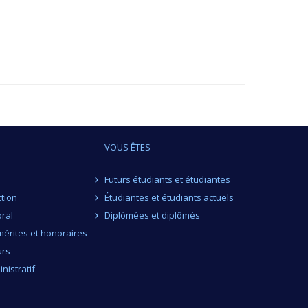
VOUS ÊTES
Futurs étudiants et étudiantes
ction
Étudiantes et étudiants actuels
ral
Diplômées et diplômés
érites et honoraires
urs
nistratif