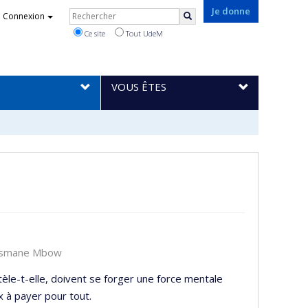
Rechercher
Je donne
Connexion
Rechercher
Ce site
Tout UdeM
VOUS ÊTES
 Ousmane Mbow
èle-t-elle, doivent se forger une force mentale
x à payer pour tout.