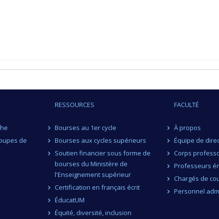
RESSOURCES
FACULTÉ
che
Bourses au 1er cycle
À propos
roupes de
Bourses aux cycles supérieurs
Équipe de dire
Soutien financier sous forme de
Corps professo
bourses du Ministère de
Professeurs ém
l'Enseignement supérieur
Chargés de co
Certification en français écrit
Personnel admi
ÉducatUM
Équité, diversité, inclusion