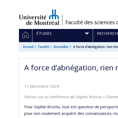
Passer
au
contenu
/
Faculté des sciences 
Navigation
ACCUEIL
ÉTUDES
RECHERCH
principale
Accueil
Faculté
Nouvelles
A force d’abnégation, rien n’e
A force d’abnégation, rien n
11 décembre 2024
Retour sur la conférence de Sophie Brochu « Chem
Pour Sophie Brochu, tout est question de perspectiv
pour non seulement acquérir des connaissances, mais 