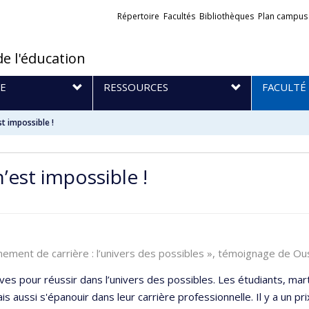
Liens
Répertoire
Facultés
Bibliothèques
Plan campus
externes
de l'éducation
E
RESSOURCES
FACULTÉ
st impossible !
’est impossible !
inement de carrière : l’univers des possibles », témoignage de
es pour réussir dans l’univers des possibles. Les étudiants, mart
aussi s'épanouir dans leur carrière professionnelle. Il y a un pri