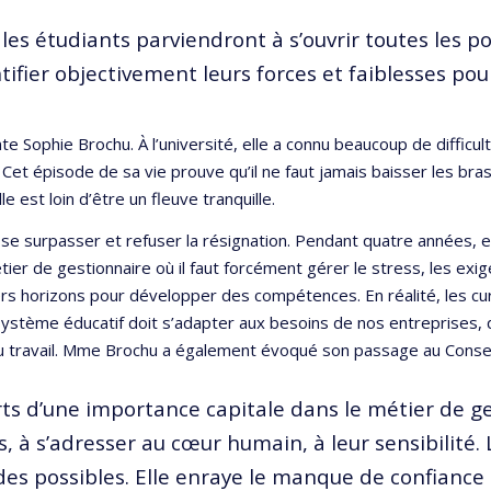
 les étudiants parviendront à s’ouvrir toutes les 
ifier objectivement leurs forces et faiblesses pour 
e Sophie Brochu. À l’université, elle a connu beaucoup de difficult
 Cet épisode de sa vie prouve qu’il ne faut jamais baisser les br
e est loin d’être un fleuve tranquille.
e surpasser et refuser la résignation. Pendant quatre années, elle
étier de gestionnaire où il faut forcément gérer le stress, les ex
rs horizons pour développer des compétences. En réalité, les cu
 système éducatif doit s’adapter aux besoins de nos entreprises, q
e du travail. Mme Brochu a également évoqué son passage au Conse
rts d’une importance capitale dans le métier de ge
 à s’adresser au cœur humain, à leur sensibilité. 
 des possibles. Elle enraye le manque de confiance