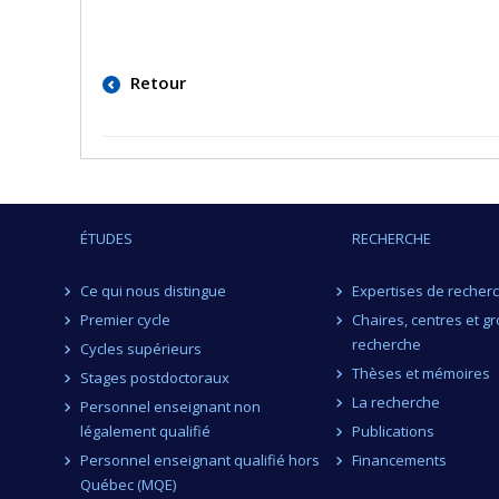
Retour
ÉTUDES
RECHERCHE
Ce qui nous distingue
Expertises de recher
Premier cycle
Chaires, centres et g
recherche
Cycles supérieurs
Thèses et mémoires
Stages postdoctoraux
La recherche
Personnel enseignant non
légalement qualifié
Publications
Personnel enseignant qualifié hors
Financements
Québec (MQE)