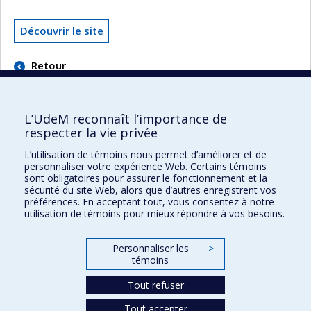
Découvrir le site
Retour
L’UdeM reconnaît l’importance de
respecter la vie privée
L’utilisation de témoins nous permet d’améliorer et de
Faculté des sciences de l'éducation
personnaliser votre expérience Web. Certains témoins
sont obligatoires pour assurer le fonctionnement et la
Pavillon Marie-Victorin
sécurité du site Web, alors que d’autres enregistrent vos
90, avenue Vincent-d'Indy
préférences. En acceptant tout, vous consentez à notre
utilisation de témoins pour mieux répondre à vos besoins.
Montréal (Québec) H2V 2S9
Personnaliser les
>
témoins
Tout refuser
Tout accepter