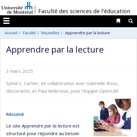
Passer
/
Faculté des sciences de l'éducation
au
contenu
Liens 
R
Menu
Accueil
Faculté
Nouvelles
Apprendre par la lecture
Apprendre par la lecture
3 mars 2025
Sylvie C. Cartier, en collaboration avec Gabrielle Ross,
doctorante, et Paul Ambroise, pour l’équipe OpenUM
Résumé
Le site
Apprendre par la lecture
est
structuré pour répondre au besoin