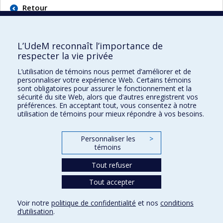
Retour
L’UdeM reconnaît l’importance de
respecter la vie privée
L’utilisation de témoins nous permet d’améliorer et de
Faculté des sciences de l'éducation
personnaliser votre expérience Web. Certains témoins
sont obligatoires pour assurer le fonctionnement et la
Pavillon Marie-Victorin
sécurité du site Web, alors que d’autres enregistrent vos
90, avenue Vincent-d'Indy
préférences. En acceptant tout, vous consentez à notre
utilisation de témoins pour mieux répondre à vos besoins.
Montréal (Québec) H2V 2S9
Personnaliser les
>
témoins
Tout refuser
Tout accepter
Confidentialité
Voir notre
politique de confidentialité
et nos
conditions
Conditions d’utilisation
d’utilisation
.
Paramètres des témoins