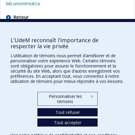
bib.umontreal.ca
Retour
L’UdeM reconnaît l’importance de
respecter la vie privée
L’utilisation de témoins nous permet d’améliorer et de
Faculté des sciences de l'éducation
personnaliser votre expérience Web. Certains témoins
sont obligatoires pour assurer le fonctionnement et la
Pavillon Marie-Victorin
sécurité du site Web, alors que d’autres enregistrent vos
90, avenue Vincent-d'Indy
préférences. En acceptant tout, vous consentez à notre
utilisation de témoins pour mieux répondre à vos besoins.
Montréal (Québec) H2V 2S9
Personnaliser les
>
témoins
Tout refuser
Tout accepter
Confidentialité