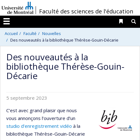
Passer
/
Faculté des sciences de l'éducation
au
contenu
Liens 
R
Menu
Accueil
Faculté
Nouvelles
Des nouveautés à la bibliothèque Thérèse-Gouin-Décarie
Des nouveautés à la
bibliothèque Thérèse-Gouin-
Décarie
5 septembre 2023
C’est avec grand plaisir que nous
vous annonçons l’ouverture d’un
studio d’enregistrement vidéo
à la
bibliothèque Thérèse-Gouin-Décarie