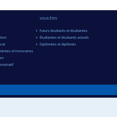
VOUS ÊTES
Futurs étudiants et étudiantes
ction
Étudiantes et étudiants actuels
ral
Diplômées et diplômés
érites et honoraires
urs
nistratif