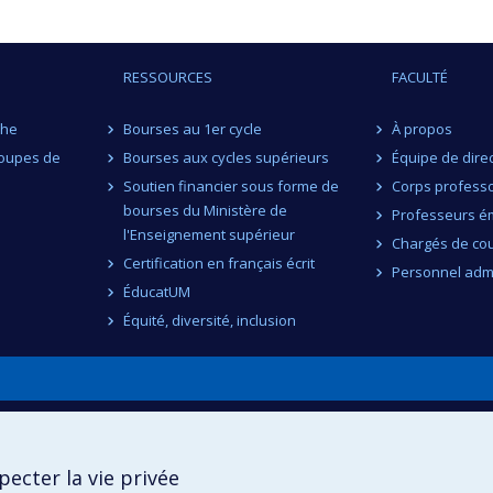
RESSOURCES
FACULTÉ
che
Bourses au 1er cycle
À propos
roupes de
Bourses aux cycles supérieurs
Équipe de dire
Soutien financier sous forme de
Corps professo
bourses du Ministère de
Professeurs ém
l'Enseignement supérieur
Chargés de co
Certification en français écrit
Personnel admi
ÉducatUM
Équité, diversité, inclusion
n
ecter la vie privée