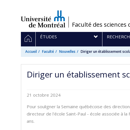
Passer
au
contenu
/
Faculté des sciences 
Navigation
ACCUEIL
ÉTUDES
RECHERCH
principale
Accueil
Faculté
Nouvelles
Diriger un établissement scol
Diriger un établissement s
21 octobre 2024
Pour souligner la Semaine québécoise des direction
directeur de l'école Saint-Paul - école associée à l
ans.