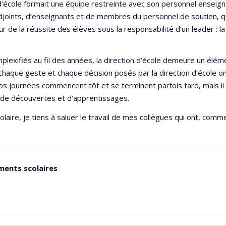
d’école formait une équipe restreinte avec son personnel enseign
djoints, d’enseignants et de membres du personnel de soutien, qu’
ur de la réussite des élèves sous la responsabilité d’un leader : la
mplexifiés au fil des années, la direction d’école demeure un élém
 chaque geste et chaque décision posés par la direction d’école o
s journées commencent tôt et se terminent parfois tard, mais il n
 de découvertes et d’apprentissages.
aire, je tiens à saluer le travail de mes collègues qui ont, comme
ments scolaires