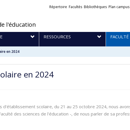
Liens
Répertoire
Facultés
Bibliothèques
Plan campus
externes
de l'éducation
E
RESSOURCES
FACULTÉ
aire en 2024
colaire en 2024
s d'établissement scolaire, du 21 au 25 octobre 2024, nous avons
a Faculté des sciences de l'éducation -, de nous parler de sa profe